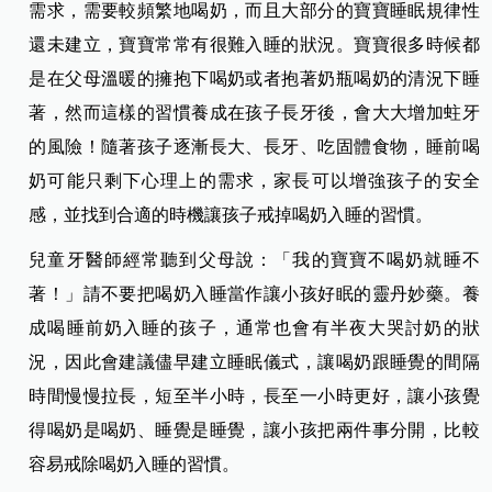
需求，需要較頻繁地喝奶，而且大部分的寶寶睡眠規律性
還未建立，寶寶常常有很難入睡的狀況。寶寶很多時候都
是在父母溫暖的擁抱下喝奶或者抱著奶瓶喝奶的清況下睡
著，然而這樣的習慣養成在孩子長牙後，會大大增加蛀牙
的風險！隨著孩子逐漸長大、長牙、吃固體食物，睡前喝
奶可能只剩下心理上的需求，家長可以增強孩子的安全
感，並找到合適的時機讓孩子戒掉喝奶入睡的習慣。
兒童牙醫師經常聽到父母說：「我的寶寶不喝奶就睡不
著！」請不要把喝奶入睡當作讓小孩好眠的靈丹妙藥。養
成喝睡前奶入睡的孩子，通常也會有半夜大哭討奶的狀
況，因此會建議儘早建立睡眠儀式，讓喝奶跟睡覺的間隔
時間慢慢拉長，短至半小時，長至一小時更好，讓小孩覺
得喝奶是喝奶、睡覺是睡覺，讓小孩把兩件事分開，比較
容易戒除喝奶入睡的習慣。