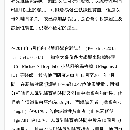
界先進國家認同。雖然以往有研究發現，以純母乳哺育
6個月以上的嬰兒，可能容易發生缺鐵性貧血，但是以
母乳哺育多久，或已添加副食品，是否會引起缺鐵症及
缺鐵性貧血，仍屬不確定的議題。
在2013年5月份的《兒科學會雜誌》（Pediatrics 2013；
131：el530-537），加拿大多倫多大學聖米歇爾醫院
（St. Michael’s Hospital）小兒科的馬格爾（Maguire, J.
L.）等醫師，報告他們研究2008年12月至2011年7月
間，在基層健康照護的1〜6歲1,647位健康兒童，回溯
分析他們以母乳哺育的時間及測血中鐵蛋白的結果。他
們的血清鐵蛋白平均為32ug/L，而鐵缺乏者（鐵蛋白＜
14ug/L）佔9.1％，合併缺鐵性貧血者（血色素低於
11gm/dl）佔1.6％。以母乳哺育的時間中數為10個月（0
〜48月），其中27％以純母乳哺育超過12個月。他們也