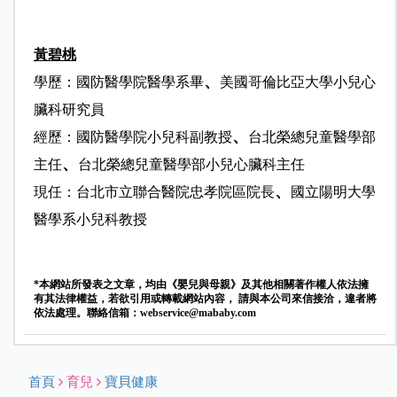
黃碧桃
、
學歷：
國防醫學院醫學系畢
美國哥倫比亞大學小兒心
臟科研究員
、
經歷：
國防醫學院小兒科副教授
台北榮總兒童醫學部
、
主任
台北榮總兒童醫學部小兒心臟科主任
、
現任：
台北市立聯合醫院忠孝院區院長
國立陽明大學
醫學系小兒科教授
*本網站所發表之文章，均由《嬰兒與母親》及其他相關著作權人依法擁
有其法律權益，若欲引用或轉載網站內容， 請與本公司來信接洽，違者將
依法處理。聯絡信箱：
webservice@mababy.com
首頁
育兒
寶貝健康