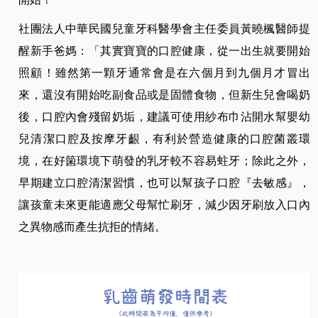
社團法人中華民國兒童牙科醫學會主任委員黃曉楓醫師提
醒新手爸媽：「其實寶寶的口腔健康，從一出生就要開始
照顧！雖然第一顆牙通常會是在六個月到九個月才冒出
來，還沒有開始吃副食品或是固體食物，但新生兒會喝奶
後，口腔內會殘留奶垢，建議可使用紗布巾沾開水幫嬰幼
兒清潔口腔及按摩牙齦，有利於營造健康的口腔菌叢環
境，在好箘環境下萌發的乳牙較不容易蛀牙；除此之外，
早期建立口腔清潔習慣，也可以幫孩子口腔『去敏感』，
讓孩童未來更能適應父母幫忙刷牙，減少因牙刷放入口內
之異物感而產生抗拒的情緒。