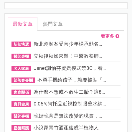
最新文章
熱門文章
看更多
新北割頸案受害少年楊承勳名...
新知快遞
立秋後秋燥來襲！中醫教養肺...
醫師專欄
Janet謝怡芬虎媽模式禁3C，看...
名人家庭
不買手機給孩子，就要被貼「...
部落客專欄
為什麼不想或不敢生二胎？這8...
家庭關係
0.05%阿托品近視控制眼藥水納...
寶貝健康
晚婚晚育是無法改變的現實，...
醫師專欄
小說家青竹酒產後成半植物人...
產後照護