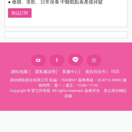
● 藥膳、茶飲、日常保養 中醫觀點看產後掉髮
雜誌訂閱
網站地圖
│
隱私權說明
│
客服中心
│
廣告與合作
|
RSS
婦幼網路股份有限公司 統編：70458331 服務專線：02-8712-5959 | 服
務時間：週一～週五：10:00~17:30
Copyright © 嬰兒與母親. All rights reserved. 版權所有，禁止擅自轉貼
節錄