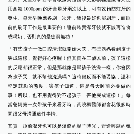
用含氟 1000ppm 的牙膏刷牙兩次以上，可有效預防蛀牙的
發生。每天早晚應各刷一次牙，飯後最好也能刷牙，而睡
前的刷牙工作是最重要的！睡前確實潔牙後就不該再進食
或喝奶，否則真的是徒勞無功！
「有些孩子一做口腔清潔就開始大哭，有些媽媽看到孩子
哭成這樣，覺得好心疼喔！但其實在三歲以前，孩子這樣
的反應都很正常，但是那就像是幫孩子洗澡一樣，你會因
為孩子哭，就不幫他洗澡嗎？這時候反而不能妥協，溫和
堅定鼓勵的態度，讓孩子知道，這是每天睡前必要做的
事！所以，也不用覺得對不起孩子，害他哭成這樣！」每
當爸媽第一次帶孩子來看牙時，黃曉楓醫師都會花很多時
間跟父母溝通這件事情。
其實，睡前潔牙也可以是溫馨的親子時光，營造輕鬆的氛