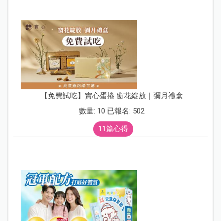
【免費試吃】實心蛋捲 窗花綻放｜彌月禮盒
數量: 10 已報名: 502
11篇心得