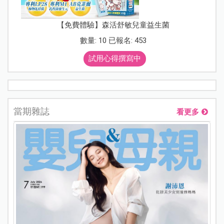
【免費體驗】森活舒敏兒童益生菌
數量: 10 已報名: 453
試用心得撰寫中
當期雜誌
看更多