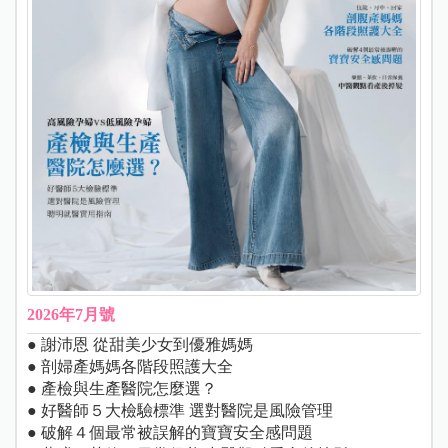
2026年7月號
● 謝沛恩 從甜美少女到優雅媽媽
● 剖婦產媽媽各階段照護大全
● 產檢與生產醫院怎麼選？
● 好醫師５大檢驗標準 選對醫院是風險管理
● 破解４個最常被誤解的寶寶安全感問題