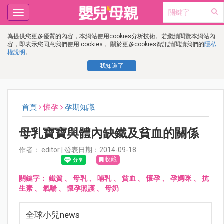
Toggle
navigation
為提供您更多優質的內容，本網站使用cookies分析技術。若繼續閱覽本網站內
容，即表示您同意我們使用 cookies， 關於更多cookies資訊請閱讀我們的
隱私
權說明
。
我知道了
首頁
懷孕
孕期知識
母乳寶寶與體內缺鐵及貧血的關係
作者： editor | 發表日期：2014-09-18
收藏
關鍵字：
鐵質
、
母乳
、
哺乳
、
貧血
、
懷孕
、
孕媽咪
、
抗
生素
、
氣喘
、
懷孕照護
、
母奶
全球小兒news