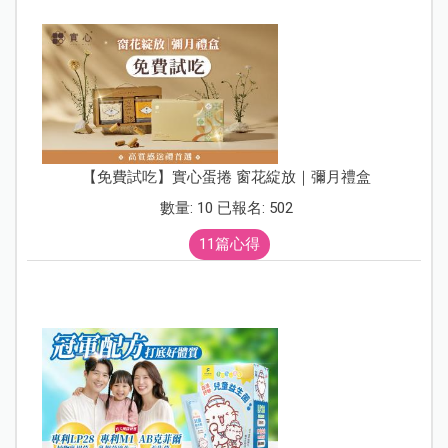
【免費試吃】實心蛋捲 窗花綻放｜彌月禮盒
數量: 10 已報名: 502
11篇心得