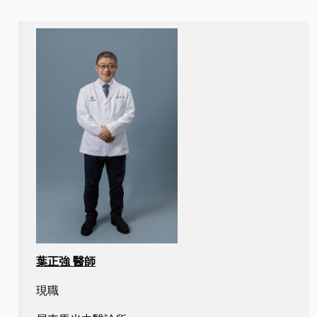
葉正強 醫師
現職