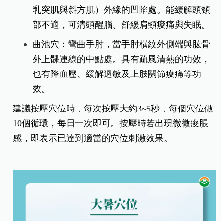
乳突肌與斜方肌）外緣的凹陷處。能緩解頭頸
部不適，可清頭醒腦、舒緩肩頸痠痛與失眠。
曲池穴：彎曲手肘，當手肘橫紋外側端與肱骨
外上髁連線的中點處。具有疏風清熱的功效，
也有降血壓、緩解過敏及上肢關節痠痛等功
效。
建議按壓穴位時，每次按壓大約3~5秒，每個穴位做
10個循環，每日一次即可。按壓時若出現微微痠脹
感，即表示已達到適當的穴位刺激效果。