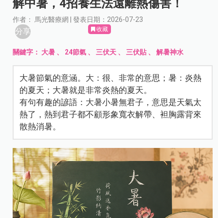
解中暑，4招養生法遠離熱傷害！
作者： 馬光醫療網 | 發表日期：2026-07-23
收藏
分享
關鍵字：
大暑
、
24節氣
、
三伏天
、
三伏貼
、
解暑神水
大暑節氣的意涵。大：很、非常的意思；暑：炎熱
的夏天；大暑就是非常炎熱的夏天。
有句有趣的諺語：大暑小暑無君子，意思是天氣太
熱了，熱到君子都不顧形象寬衣解帶、袒胸露背來
散熱消暑。