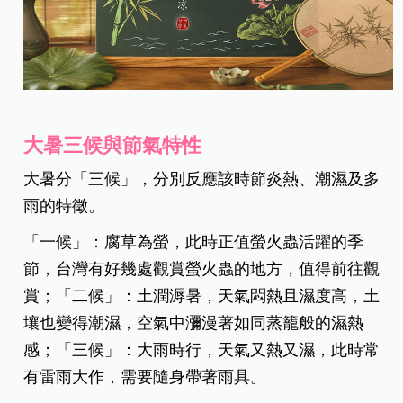
大暑三候與節氣特性
大暑分「三候」，分別反應該時節炎熱、潮濕及多
雨的特徵。
「一候」：腐草為螢，此時正值螢火蟲活躍的季
節，台灣有好幾處觀賞螢火蟲的地方，值得前往觀
賞；「二候」：土潤溽暑，天氣悶熱且濕度高，土
壤也變得潮濕，空氣中瀰漫著如同蒸籠般的濕熱
感；「三候」：大雨時行，天氣又熱又濕，此時常
有雷雨大作，需要隨身帶著雨具。