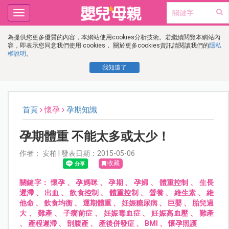
Toggle
navigation
為提供您更多優質的內容，本網站使用cookies分析技術。若繼續閱覽本網站內
容，即表示您同意我們使用 cookies， 關於更多cookies資訊請閱讀我們的
隱私
權說明
。
我知道了
首頁
懷孕
孕期知識
孕期體重 不能太多或太少！
作者： 安柏 | 發表日期：2015-05-06
收藏
關鍵字：
懷孕
、
孕媽咪
、
孕期
、
孕婦
、
體重控制
、
生長
遲滯
、
出血
、
飲食控制
、
體重控制
、
營養
、
維生素
、
維
他命
、
飲食均衡
、
運期體重
、
妊娠糖尿病
、
巨嬰
、
胎兒過
大
、
難產
、
子癇前症
、
妊娠毒血症
、
妊娠高血壓
、
難產
、
產程遲滯
、
剖腹產
、
產後併發症
、
BMI
、
懷孕照護