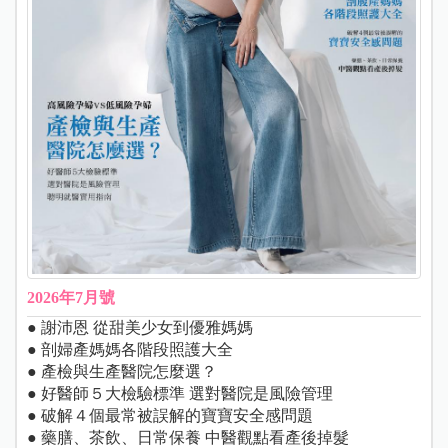
2026年7月號
● 謝沛恩 從甜美少女到優雅媽媽
● 剖婦產媽媽各階段照護大全
● 產檢與生產醫院怎麼選？
● 好醫師５大檢驗標準 選對醫院是風險管理
● 破解４個最常被誤解的寶寶安全感問題
● 藥膳、茶飲、日常保養 中醫觀點看產後掉髮