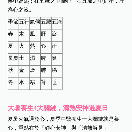
候中為熱；在五藏之中歸心；在五液之中是汗，汗
為心之液。
季節
五行
氣候
五藏
五液
春
木
風
肝
淚
夏
火
熱
心
汗
長夏
土
濕
脾
涎
秋
金
燥
肺
涕
冬
水
寒
腎
唾
大暑養生4大關鍵，清熱安神過夏日
夏暑火氣通於心，夏季中醫養生一大關鍵就是養
心，重點在於「靜心安神」與「清熱解暑」。