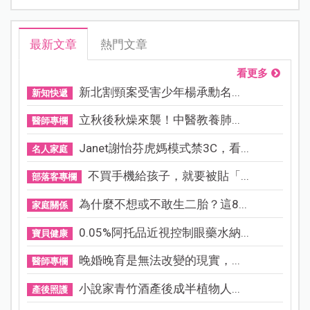
最新文章
熱門文章
看更多
新北割頸案受害少年楊承勳名...
新知快遞
立秋後秋燥來襲！中醫教養肺...
醫師專欄
Janet謝怡芬虎媽模式禁3C，看...
名人家庭
不買手機給孩子，就要被貼「...
部落客專欄
為什麼不想或不敢生二胎？這8...
家庭關係
0.05%阿托品近視控制眼藥水納...
寶貝健康
晚婚晚育是無法改變的現實，...
醫師專欄
小說家青竹酒產後成半植物人...
產後照護