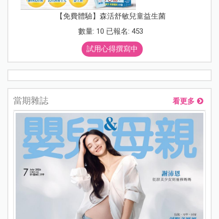
【免費體驗】森活舒敏兒童益生菌
數量: 10 已報名: 453
試用心得撰寫中
當期雜誌
看更多