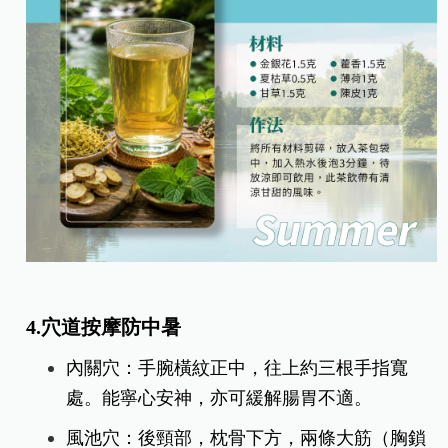
4.穴道按摩防中暑
內關穴：手腕橫紋正中，往上約三根手指寬
處。能寧心安神，亦可緩解腸胃不適。
風池穴：後頸部，枕骨下方，兩條大筋（胸鎖