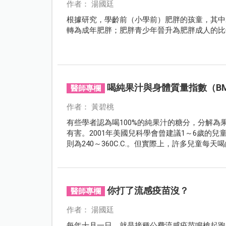
作者： 湯國廷
根據研究，學齡前（小學前）肥胖的孩童，其中26
轉為成年肥胖；肥胖青少年晉升為肥胖成人的比
喝純果汁與身體質量指數（BM
醫師專欄
作者： 黃碧桃
有些學者認為喝100%的純果汁的糖分，分解
有害。2001年美國兒科學會曾建議1～6歲的兒童
則為240～360C.C.。但實際上，許多兒童
康，值得探討。
你打了流感疫苗沒？
醫師專欄
作者： 湯國廷
每年十月一日，就是接種公費流感疫苗鳴槍起跑