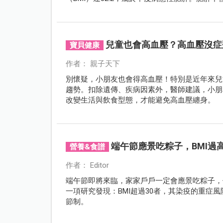
罹患多囊性卵巢綜合症，出現荷爾蒙失調與排卵
兒童也會高血壓？高血壓沒症
寶貝健康
作者： 親子天下
別懷疑，小朋友也會得高血壓！特別是近年來兒
趨勢。扣除遺傳、疾病因素外，醫師建議，小朋
改變生活與飲食型態，才能避免高血壓纏身。
端午節應景吃粽子，BMI過
營養&食譜
作者： Editor
端午節即將來臨，家家戶戶一定會應景吃粽子，
一項研究發現：BMI超過30者，其染疫的重症
節制。