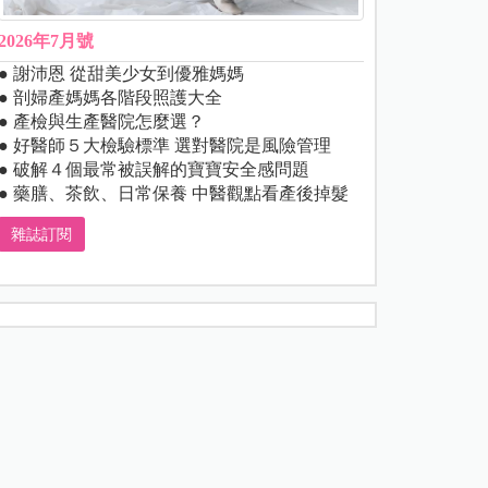
2026年7月號
● 謝沛恩 從甜美少女到優雅媽媽
● 剖婦產媽媽各階段照護大全
● 產檢與生產醫院怎麼選？
● 好醫師５大檢驗標準 選對醫院是風險管理
● 破解４個最常被誤解的寶寶安全感問題
● 藥膳、茶飲、日常保養 中醫觀點看產後掉髮
雜誌訂閱