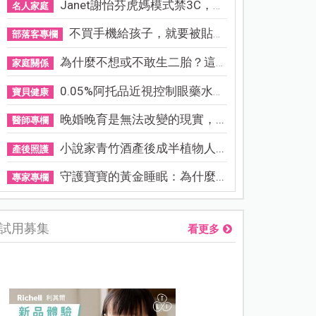
Janet謝怡芬虎媽模式禁3C，看...
名人家庭
不買手機給孩子，就要被貼「...
部落客專欄
為什麼不想或不敢生二胎？這8...
家庭關係
0.05%阿托品近視控制眼藥水納...
寶貝健康
晚婚晚育是無法改變的現實，...
醫師專欄
小說家青竹酒產後成半植物人...
產後照護
守護寶寶的黃金睡眠：為什麼...
專家專欄
試用募集
看更多