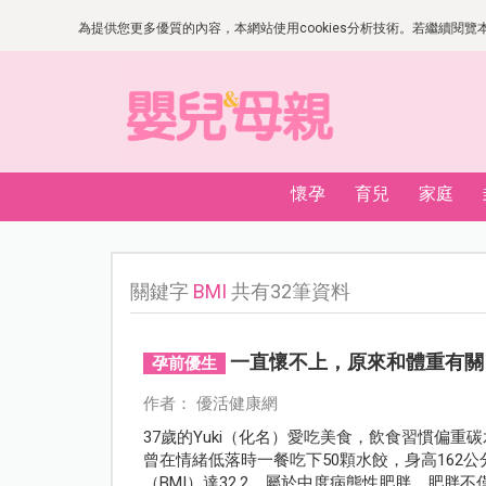
為提供您更多優質的內容，本網站使用cookies分析技術。若繼續閱覽本網
懷孕
育兒
家庭
關鍵字
BMI
共有32筆資料
一直懷不上，原來和體重有關
孕前優生
作者： 優活健康網
37歲的Yuki（化名）愛吃美食，飲食習慣偏
曾在情緒低落時一餐吃下50顆水餃，身高162公
（BMI）達32.2，屬於中度病態性肥胖。肥