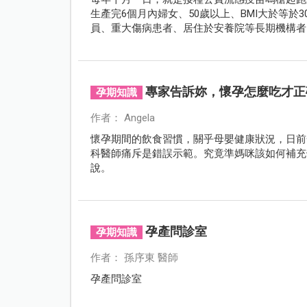
生產完6個月內婦女、50歲以上、BMI大於等
員、重大傷病患者、居住於安養院等長期機構者
威脅。
專家告訴妳，懷孕怎麼吃才正
孕期知識
作者： Angela
懷孕期間的飲食習慣，關乎母嬰健康狀況，日前
科醫師痛斥是錯誤示範。究竟準媽咪該如何補充
說。
孕產問診室
孕期知識
作者： 孫序東 醫師
孕產問診室