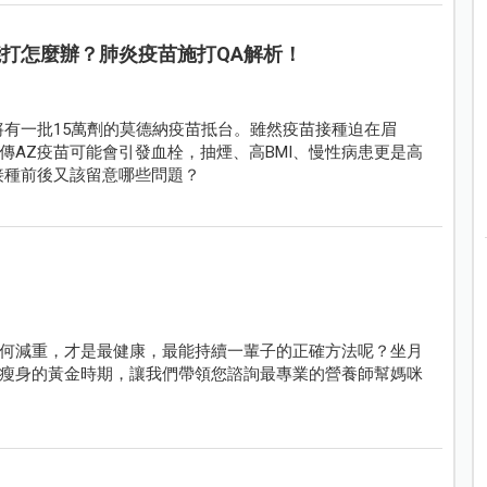
能打怎麼辦？肺炎疫苗施打QA解析！
將有一批15萬劑的莫德納疫苗抵台。雖然疫苗接種迫在眉
傳AZ疫苗可能會引發血栓，抽煙、高BMI、慢性病患更是高
接種前後又該留意哪些問題？
何減重，才是最健康，最能持續一輩子的正確方法呢？坐月
瘦身的黃金時期，讓我們帶領您諮詢最專業的營養師幫媽咪