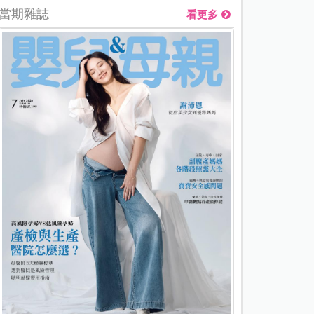
當期雜誌
看更多