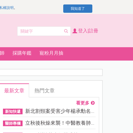
私權說明
。
我知道了
登入|註冊
師
採購年鑑
寵粉月月抽
最新文章
熱門文章
看更多
新北割頸案受害少年楊承勳名...
新知快遞
立秋後秋燥來襲！中醫教養肺...
醫師專欄