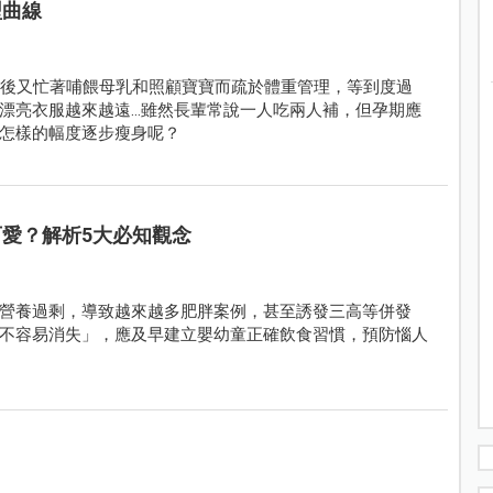
型曲線
產後又忙著哺餵母乳和照顧寶寶而疏於體重管理，等到度過
漂亮衣服越來越遠…雖然長輩常說一人吃兩人補，但孕期應
怎樣的幅度逐步瘦身呢？
可愛？解析5大必知觀念
營養過剩，導致越來越多肥胖案例，甚至誘發三高等併發
不容易消失」，應及早建立嬰幼童正確飲食習慣，預防惱人