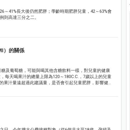
～41%長大後仍然肥胖；學齡時期肥胖兒童，42～63%會
例則高達三分之二。
I）的關係
為果糖及葡萄糖，可能與喝其他含糖飲料一樣，對兒童的健康
，每天喝果汁的總量上限為120～180C.C.，7歲以上的兒童
每天喝的果汁量遠超過此建議量，是否會引起兒童肥胖，影響健
之日。今年擴大公費接種對象（從6個月大至18歲、孕婦及