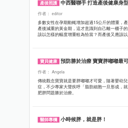
中西醫聯手 打造產後健康身
產後照護
作者： editor
多數女性在孕期動輒增加超過15公斤的體重，
產後減重的黃金期，這才意識到自己離一櫃子的
該以怎樣的幅度增重較為恰當？而產後又應該以
預防勝於治療 寶寶胖嘟嘟最
寶貝健康
作者： Angela
傳統觀念寶寶就是要胖嘟嘟才可愛，隨著嬰幼兒
症，不少專家大聲疾呼「脂肪細胞一旦形成，就
肥胖問題勝於治療。
小時候胖，就是胖！
醫師專欄