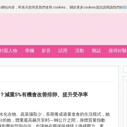
站內容，即表示您同意我們使用 cookies， 關於更多cookies資訊請閱讀我們的
隱
封面人物
專欄
影音
試用
活動
雜誌
搜尋好醫
？減重5%有機會改善排卵、提升受孕率
重碳水化合物、蔬菜攝取少，長期養成過量進食的生活模式，她
分的她，體重最高飆升至85～88公斤之間，身體質量指數
胖不僅影響外型與自信，也讓她在職場與感情上備感壓力，更因