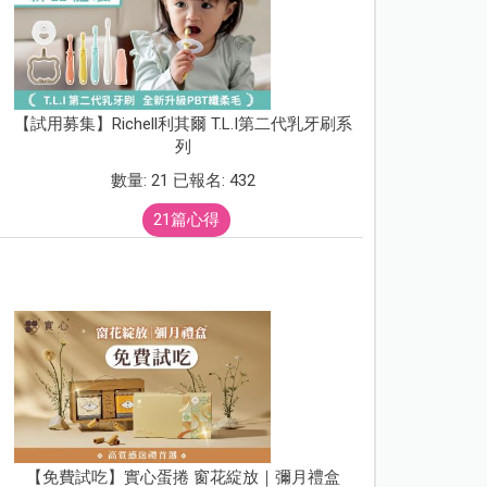
【試用募集】Richell利其爾 T.L.I第二代乳牙刷系
列
數量: 21 已報名: 432
21篇心得
【免費試吃】實心蛋捲 窗花綻放｜彌月禮盒