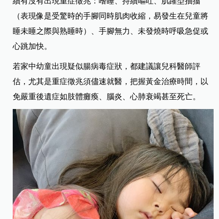
續有沒有出現重症徵兆：嗜睡、持續嘔吐、肌躍型抽搐
（表現像是受驚時的手腳同時肌肉收縮，易發生在兒童將
睡未睡之際與熟睡時）、手腳無力、未發燒時呼吸急促或
心跳加快。
若家中幼童出現疑似腸病毒症狀，都建議讓兒科醫師評
估，尤其是重症徵兆須儘速就醫，把握黃金治療時間，以
免嚴重後遺症如肢體癱瘓、腦炎、心肺衰竭甚至死亡。