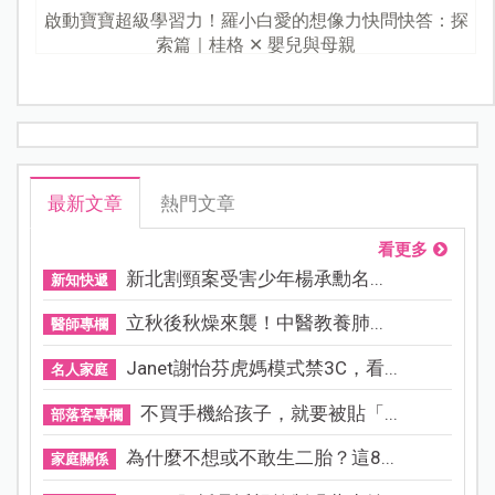
啟動寶寶超級學習力！羅小白愛的想像力快問快答：探
索篇｜桂格 ✕ 嬰兒與母親
最新文章
熱門文章
看更多
新北割頸案受害少年楊承勳名...
新知快遞
立秋後秋燥來襲！中醫教養肺...
醫師專欄
Janet謝怡芬虎媽模式禁3C，看...
名人家庭
不買手機給孩子，就要被貼「...
部落客專欄
為什麼不想或不敢生二胎？這8...
家庭關係