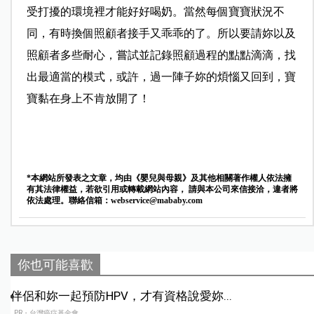
受打擾的環境裡才能好好喝奶。當然每個寶寶狀況不
同，有時換個照顧者接手又乖乖的了。所以要請妳以及
照顧者多些耐心，嘗試並記錄照顧過程的點點滴滴，找
出最適當的模式，或許，過一陣子妳的煩惱又回到，寶
寶黏在身上不肯放開了！
*本網站所發表之文章，均由《嬰兒與母親》及其他相關著作權人依法擁
有其法律權益，若欲引用或轉載網站內容， 請與本公司來信接洽，違者將
依法處理。聯絡信箱：
webservice@mababy.com
你也可能喜歡
伴侶和妳一起預防HPV，才有資格說愛妳...
PR・台灣癌症基金會