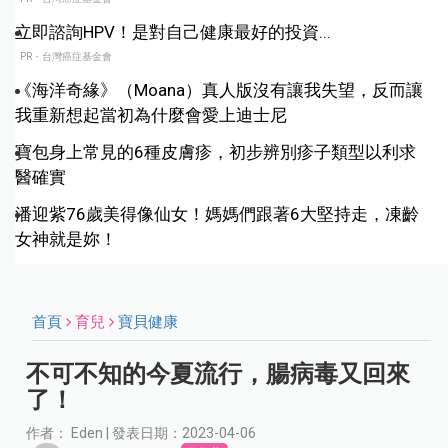
立即諮詢HPV！是對自己健康最好的投資...
PR・台灣癌症基金會
《海洋奇緣》（Moana）真人版沒有讓我失望，反而讓
我重新想起當初為什麼會愛上迪士尼
寶包身上常見的6種皮膚疹，初步辨別疹子類型以利求
醫確實
潘迎紫76歲美得像仙女！媽媽們跟著6大堅持走，凍齡
女神就是妳！
首頁
育兒
寶貝健康
不可不知的今夏流行，腸病毒又回來
了！
作者： Eden | 發表日期：2023-04-06