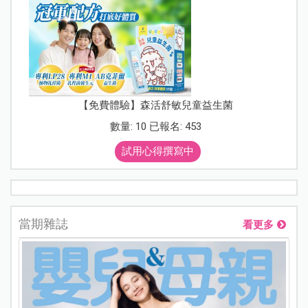
【免費體驗】森活舒敏兒童益生菌
數量: 10 已報名: 453
試用心得撰寫中
當期雜誌
看更多