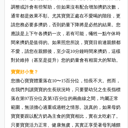
調整或許會有些幫助，但如果沒有配合增加擠奶次數，
通常都是效果不彰。尤其寶寶正處在不愛喝的階段，更
請您務必要多擠奶，否則奶量下降將是必然的結果。您
應該是上下午各擠奶一次，若有可能，犧牲一點午休時
間來擠奶是值得的。如果照您所說，寶寶目前連親餵都
不愛，請您在親餵後，至少花10分鐘時間來擠奶，這樣
對於維持（甚至是提升）您的奶量會有相當大的幫助。
寶寶好小隻？
您擔心寶寶體重落在10〜15百分位，怕長不大。然而，
在我們判讀寶寶的生長狀況時，只要嬰幼兒之生長指標
落在第97百分位及第3百分位的兩曲線之間，均屬正常
範圍，無須擔心過重或過輕之情形。說真的，如果母奶
寶寶要跟以配方奶為主食的寶寶相比，實在太吃虧了。
只要寶寶活力正常、健康無虞，其實正享受著母乳哺餵