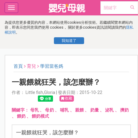
Toggle
navigation
為提供您更多優質的內容，本網站使用cookies分析技術。若繼續閱覽本網站內
容，即表示您同意我們使用 cookies， 關於更多cookies資訊請閱讀我們的
隱私
權說明
。
我知道了
首頁
育兒
學習當爸媽
一親餵就狂哭，該怎麼辦？
作者： Little fish,Gloria | 發表日期：2015-10-22
收藏
關鍵字：
母乳
、
母奶
、
哺乳
、
親餵
、
奶量
、
泌乳
、
擠奶
、
餵奶
、
餵奶模式
一親餵就狂哭，該怎麼辦？