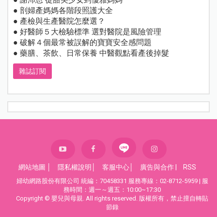
● 剖婦產媽媽各階段照護大全
● 產檢與生產醫院怎麼選？
● 好醫師５大檢驗標準 選對醫院是風險管理
● 破解４個最常被誤解的寶寶安全感問題
● 藥膳、茶飲、日常保養 中醫觀點看產後掉髮
雜誌訂閱
網站地圖
│
隱私權說明
│
客服中心
│
廣告與合作
|
RSS
婦幼網路股份有限公司 統編：70458331 服務專線：02-8712-5959 | 服
務時間：週一～週五：10:00~17:30
Copyright © 嬰兒與母親. All rights reserved. 版權所有，禁止擅自轉貼
節錄