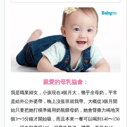
親愛的母乳協會：
我是職業婦女，小孩現在4個月大，幾乎全母奶，平常
是給外公外婆帶，晚上沒值班就我帶。大概從3個月開
始只要把她打橫準備用奶瓶餵母奶，她會聲撕力竭地哭
個3〜5分鐘才開始吸，而且本來一餐可以喝到140〜150