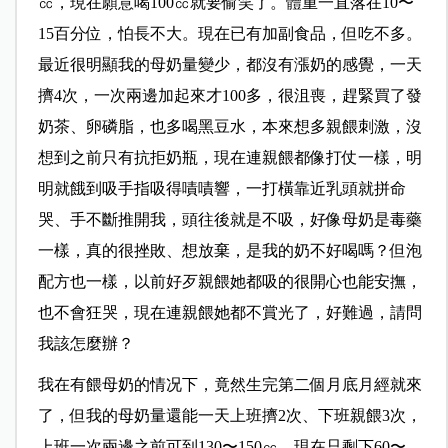
㏄，現在願意喝100㏄就要偷笑了。體重一直落在10〜
15百分位，怕長不大。現在已有加副食品，但吃不多。
最近很明顯我的母奶量變少，都沒有漲奶的感覺，一天
擠4次，一次兩邊加起來才100多，很沮喪，趕緊買了發
奶茶、卵磷脂，也多喝黑豆水，本來想多親餵刺激，沒
想到之前只有抗拒奶瓶，現在連親餵都像打仗一樣，明
明就餓到吸手指吸得嘖嘖響，一打橫靠近乳頭就拼命
哭、手不斷推開我，頭往後就是不吸，好像母奶是毒藥
一樣，真的很挫敗、想放棄，是我的奶不好喝嗎？但泡
配方也一樣，以前好歹親餵她都吸的很開心也能安撫，
也不會狂哭，現在連親餵她都不賞光了，好難過，請問
我該怎麼辦？
我在有餵母奶的情况下，竟然生完第二個月底月經就來
了，但我的母奶量還能一天上班擠2次、下班親餵3次，
上班一次兩邊之前可到130〜150㏄，現在只剩下60〜