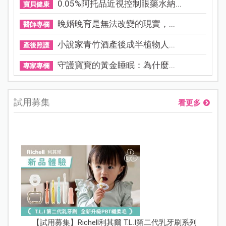
0.05%阿托品近視控制眼藥水納...
寶貝健康
晚婚晚育是無法改變的現實，...
醫師專欄
小說家青竹酒產後成半植物人...
產後照護
守護寶寶的黃金睡眠：為什麼...
專家專欄
試用募集
看更多
【試用募集】Richell利其爾 T.L.I第二代乳牙刷系列