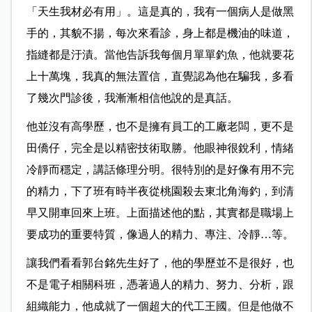
「天生我材必有用」。這是真的，我有一個病人是做黑
手的，其貌不揚，每次來看診，身上都是機油的味道，
指縫都是汙漬。當他告訴我每個月單單釣魚，他就要花
上十萬塊，我真的無法置信，直覺認為他在騙我，多看
了幾次門診後，我漸漸相信他說的是真話。
他並沒有高學歷，也不是擁有員工的工廠老闆，更不是
田僑仔，完全是以精密技術取勝。他眼神很銳利，情緒
冷靜而穩定，講話條理分明。很特別的是好像有用不完
的精力，下了班有時半夜從桃園殺去東北角海釣，到清
早又開車回來上班。上面描述他的點，其實都是職場上
要成功的重要特質，像過人的精力、專注、冷靜…等。
讓我們看看郭台銘先生好了，他的學歷並不是很好，也
不是電子相關科班，憑著過人的精力、努力、分析，跟
組織能力，他成就了一個超大的代工王國。但是他做不