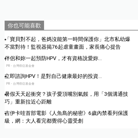
你也可能喜歡
「寶貝對不起，爸媽沒能第一時間保護你」北市私幼爆
不當對待！監視器揭76起虐童畫面，家長痛心提告
伴侶和妳一起預防HPV，才有資格說愛妳...
PR・台灣癌症基金會
立即諮詢HPV！是對自己健康最好的投資...
PR・台灣癌症基金會
暑假天天起衝突？孩子愛頂嘴別氣餒，用「3個溝通技
巧」重新拉近心距離
吉伊卡哇首部電影《人魚島的秘密》6歲內禁看列保護
級，網：大人看完都覺得心靈受創