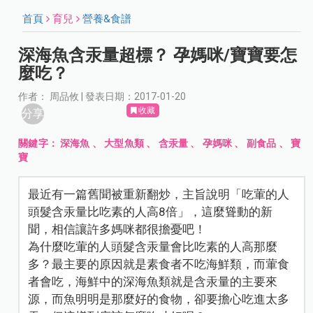
首頁
育兒
營養&食譜
深海魚含汞量超標？ 孕媽咪/寶寶要怎
麼吃？
作者： 周品攸 | 發表日期：2017-01-20
收藏
分享
關鍵字：
深海魚
、
大型魚類
、
含汞量
、
孕媽咪
、
副食品
、
寶
寶
最近有一篇舊聞被重新翻炒，主旨說明「吃葷的人
頭髮含汞量比吃素的人高8倍」，這麼聳動的新
聞，相信讓許多媽咪都很擔憂吧！
為什麼吃葷的人頭髮含汞量會比吃素的人高那麼
多？最主要的原因就是素食者不吃海鮮類，而葷食
者會吃，海鮮中的深海魚類就是含汞量的主要來
源，而魚明明是那麼好的食物，卻要擔心吃進太多