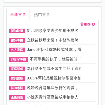
最新文章
熱門文章
看更多
新北割頸案受害少年楊承勳名...
新知快遞
立秋後秋燥來襲！中醫教養肺...
醫師專欄
Janet謝怡芬虎媽模式禁3C，看...
名人家庭
不買手機給孩子，就要被貼「...
部落客專欄
為什麼不想或不敢生二胎？這8...
家庭關係
0.05%阿托品近視控制眼藥水納...
寶貝健康
晚婚晚育是無法改變的現實，...
醫師專欄
小說家青竹酒產後成半植物人...
產後照護