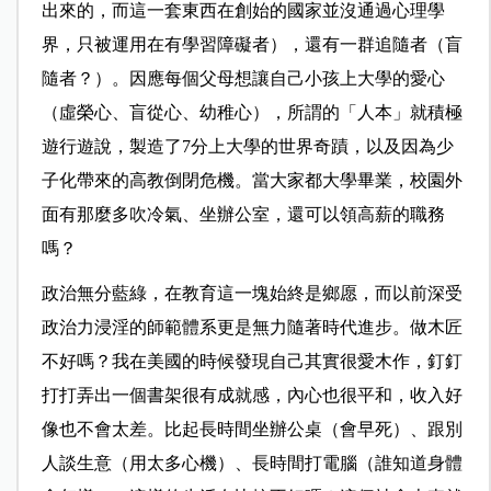
出來的，而這一套東西在創始的國家並沒通過心理學
界，只被運用在有學習障礙者），還有一群追隨者（盲
隨者？）。因應每個父母想讓自己小孩上大學的愛心
（虛榮心、盲從心、幼稚心），所謂的「人本」就積極
遊行遊說，製造了7分上大學的世界奇蹟，以及因為少
子化帶來的高教倒閉危機。當大家都大學畢業，校園外
面有那麼多吹冷氣、坐辦公室，還可以領高薪的職務
嗎？
政治無分藍綠，在教育這一塊始終是鄉愿，而以前深受
政治力浸淫的師範體系更是無力隨著時代進步。做木匠
不好嗎？我在美國的時候發現自己其實很愛木作，釘釘
打打弄出一個書架很有成就感，內心也很平和，收入好
像也不會太差。比起長時間坐辦公桌（會早死）、跟別
人談生意（用太多心機）、長時間打電腦（誰知道身體