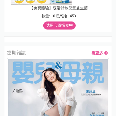
【免費體驗】森活舒敏兒童益生菌
數量: 10 已報名: 453
試用心得撰寫中
當期雜誌
看更多