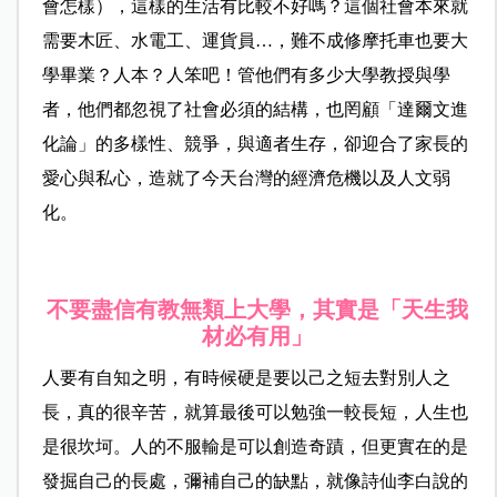
會怎樣），這樣的生活有比較不好嗎？這個社會本來就
需要木匠、水電工、運貨員…，難不成修摩托車也要大
學畢業？人本？人笨吧！管他們有多少大學教授與學
者，他們都忽視了社會必須的結構，也罔顧「達爾文進
化論」的多樣性、競爭，與適者生存，卻迎合了家長的
愛心與私心，造就了今天台灣的經濟危機以及人文弱
化。
不要盡信有教無類上大學，其實是「天生我
材必有用」
人要有自知之明，有時候硬是要以己之短去對別人之
長，真的很辛苦，就算最後可以勉強一較長短，人生也
是很坎坷。人的不服輸是可以創造奇蹟，但更實在的是
發掘自己的長處，彌補自己的缺點，就像詩仙李白說的