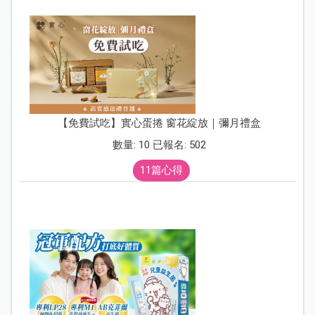
【免費試吃】實心蛋捲 窗花綻放｜彌月禮盒
數量: 10 已報名: 502
11篇心得