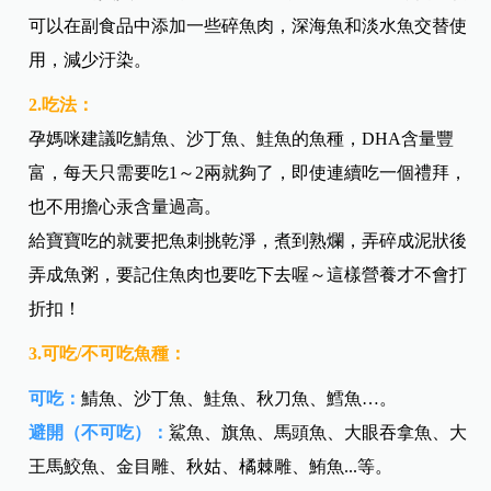
可以在副食品中添加一些碎魚肉，深海魚和淡水魚交替使
用，減少汙染。
2.吃法：
孕媽咪建議吃鯖魚、沙丁魚、鮭魚的魚種，DHA含量豐
富，每天只需要吃1～2兩就夠了，即使連續吃一個禮拜，
也不用擔心汞含量過高。
給寶寶吃的就要把魚刺挑乾淨，煮到熟爛，弄碎成泥狀後
弄成魚粥，要記住魚肉也要吃下去喔～這樣營養才不會打
折扣！
3.可吃/不可吃魚種：
可吃：
鯖魚、沙丁魚、鮭魚、秋刀魚、鱈魚…。
避開（不可吃）：
鯊魚、旗魚、馬頭魚、大眼吞拿魚、大
王馬鮫魚、金目雕、秋姑、橘棘雕、鮪魚...等。