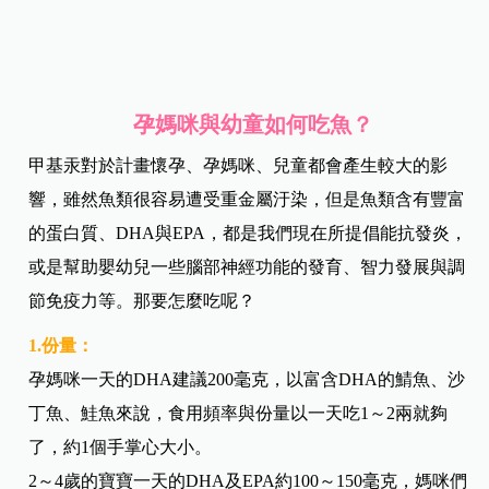
孕媽咪與幼童如何吃魚？
甲基汞對於計畫懷孕、孕媽咪、兒童都會產生較大的影
響，雖然魚類很容易遭受重金屬汙染，但是魚類含有豐富
的蛋白質、DHA與EPA，都是我們現在所提倡能抗發炎，
或是幫助嬰幼兒一些腦部神經功能的發育、智力發展與調
節免疫力等。那要怎麼吃呢？
1.
份量：
孕媽咪一天的DHA建議200毫克，以富含DHA的鯖魚、沙
丁魚、鮭魚來說，食用頻率與份量以一天吃1～2兩就夠
了，約1個手掌心大小。
2～4歲的寶寶一天的DHA及EPA約100～150毫克，媽咪們