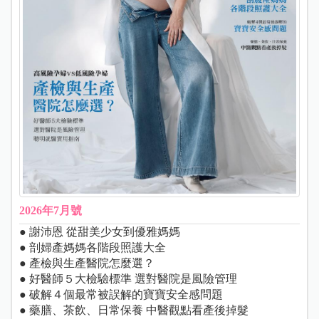
2026年7月號
● 謝沛恩 從甜美少女到優雅媽媽
● 剖婦產媽媽各階段照護大全
● 產檢與生產醫院怎麼選？
● 好醫師５大檢驗標準 選對醫院是風險管理
● 破解４個最常被誤解的寶寶安全感問題
● 藥膳、茶飲、日常保養 中醫觀點看產後掉髮