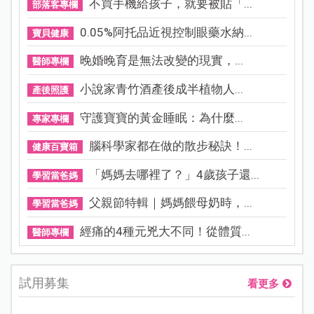
不買手機給孩子，就要被貼「...
部落客專欄
0.05%阿托品近視控制眼藥水納...
寶貝健康
晚婚晚育是無法改變的現實，...
醫師專欄
小說家青竹酒產後成半植物人...
產後照護
守護寶寶的黃金睡眠：為什麼...
專家專欄
腦科學家都在做的散步秘訣！...
健康百寶箱
「媽媽去哪裡了？」4歲孩子還...
學習當爸媽
父親節特輯｜媽媽餵母奶時，...
學習當爸媽
經痛的4種元兇大不同！從體質...
醫師專欄
試用募集
看更多