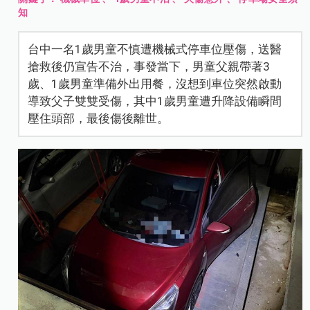
知
台中一名1歲男童不慎遭機械式停車位壓傷，送醫
搶救後仍宣告不治，事發當下，男童父親帶著3
歲、1歲男童準備外出用餐，沒想到車位突然啟動
導致父子雙雙受傷，其中1歲男童遭升降設備瞬間
壓住頭部，最後傷後離世。