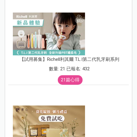
【試用募集】Richell利其爾 T.L.I第二代乳牙刷系列
數量: 21 已報名: 432
21篇心得