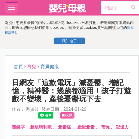
Toggle
navigation
為提供您更多優質的內容，本網站使用cookies分析技術。若繼續閱覽本網站內
容，即表示您同意我們使用 cookies， 關於更多cookies資訊請閱讀我們的
隱私
權說明
。
我知道了
首頁
育兒
寶貝健康
日網友「這款電玩」減憂鬱、增記
憶，精神醫：幾歲都適用！孩子打遊
戲不變壞，產後憂鬱玩下去
作者： 游資芸 | 發表日期：2024-01-26
收藏
關鍵字：
超級瑪利歐
、
憂鬱症
、
產後憂鬱
、
電玩
、
記憶力