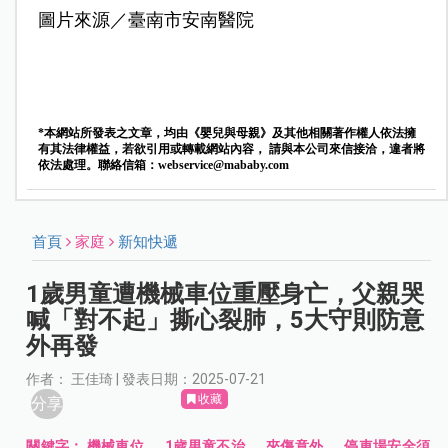
圖片來源／臺南市安南醫院
*本網站所發表之文章，均由《嬰兒與母親》及其他相關著作權人依法擁
有其法律權益，若欲引用或轉載網站內容， 請與本公司來信接洽，違者將
依法處理。聯絡信箱：
webservice@mababy.com
首頁
家庭
新知快遞
1歲男童遭機械車位重壓身亡，父親哭
喊「對不起」撕心裂肺，5大守則防意
外再發
作者： 王佳琦 | 發表日期：2025-07-21
收藏
分享
關鍵字：
機械車位
、
1歲男童不治
、
夾傷意外
、
停車場安全須