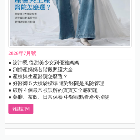
2026年7月號
● 謝沛恩 從甜美少女到優雅媽媽
● 剖婦產媽媽各階段照護大全
● 產檢與生產醫院怎麼選？
● 好醫師５大檢驗標準 選對醫院是風險管理
● 破解４個最常被誤解的寶寶安全感問題
● 藥膳、茶飲、日常保養 中醫觀點看產後掉髮
雜誌訂閱