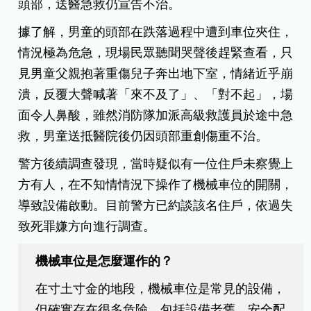
頭部，送醫急救仍宣告不治。
據了解，男童的頭部在跌落過程中遭到車位夾住，
情況極為危急，現場民眾聽聞哭聲後趕緊查看，只
見男童父親抱著重傷兒子奔出地下室，情緒近乎崩
潰，反覆大聲喊著「來不及了」、「對不起」，場
面令人鼻酸，雖然消防隊加派高級救護員於途中急
救，男童送抵醫院後仍因頭部重創傷重不治。
警方後續調查發現，當時疑似有一位住戶未察覺上
方有人，在不知情情況下操作了機械車位的開關，
導致設備啟動。目前警方已約談該名住戶，依過失
致死罪嫌方向進行調查。
機械車位是怎麼運作的？
在寸土寸金的地段，機械車位是常見的設備
，
但確實存在很多危險，包括設備老舊、安全配