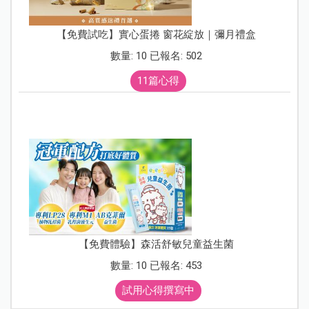
【免費試吃】實心蛋捲 窗花綻放｜彌月禮盒
數量: 10 已報名: 502
11篇心得
【免費體驗】森活舒敏兒童益生菌
數量: 10 已報名: 453
試用心得撰寫中