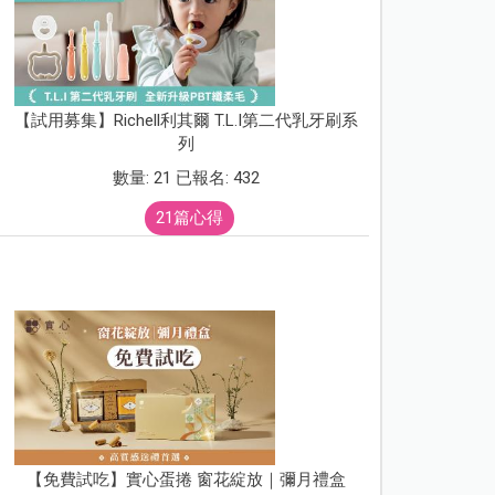
【試用募集】Richell利其爾 T.L.I第二代乳牙刷系
列
數量: 21 已報名: 432
21篇心得
【免費試吃】實心蛋捲 窗花綻放｜彌月禮盒