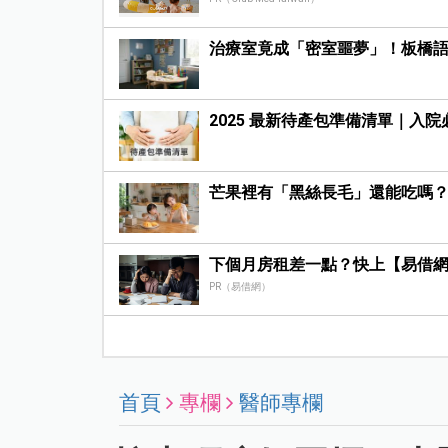
治療室竟成「密室噩夢」！板橋
2025 最新待產包準備清單｜入
芒果裡有「黑絲長毛」還能吃嗎
下個月房租差一點？快上【易借
PR（易借網）
首頁
專欄
醫師專欄