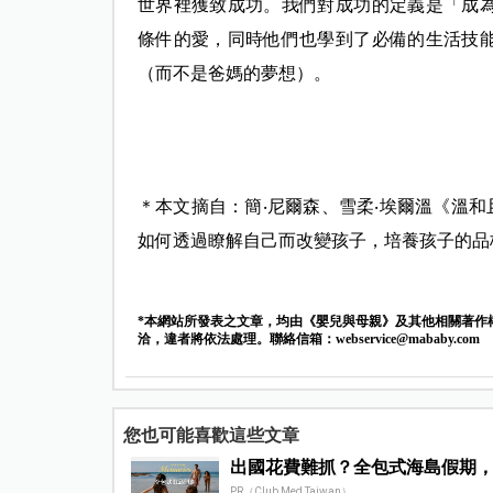
世界裡獲致成功。我們對成功的定義是「成
條件的愛，同時他們也學到了必備的生活技
（而不是爸媽的夢想）。
＊本文摘自：簡‧尼爾森、雪柔‧埃爾溫《溫和
如何透過瞭解自己而改變孩子，培養孩子的品
*本網站所發表之文章，均由《嬰兒與母親》及其他相關著作
洽，違者將依法處理。聯絡信箱：
webservice@mababy.com
您也可能喜歡這些文章
出國花費難抓？全包式海島假期
PR（Club Med Taiwan）