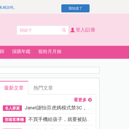
私權說明
。
我知道了
登入|註冊
師
採購年鑑
寵粉月月抽
最新文章
熱門文章
看更多
Janet謝怡芬虎媽模式禁3C，看...
名人家庭
不買手機給孩子，就要被貼「...
部落客專欄