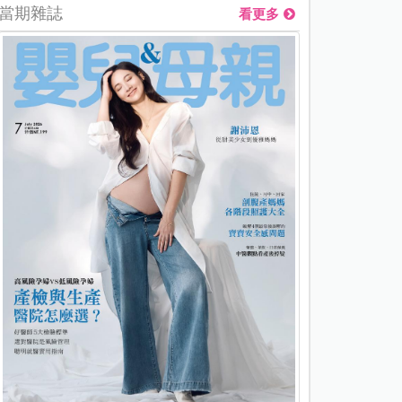
當期雜誌
看更多