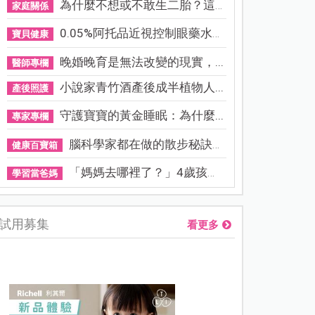
為什麼不想或不敢生二胎？這8...
家庭關係
0.05%阿托品近視控制眼藥水納...
寶貝健康
晚婚晚育是無法改變的現實，...
醫師專欄
小說家青竹酒產後成半植物人...
產後照護
守護寶寶的黃金睡眠：為什麼...
專家專欄
腦科學家都在做的散步秘訣！...
健康百寶箱
「媽媽去哪裡了？」4歲孩子還...
學習當爸媽
試用募集
看更多