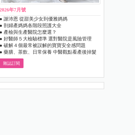
2026年7月號
● 謝沛恩 從甜美少女到優雅媽媽
● 剖婦產媽媽各階段照護大全
● 產檢與生產醫院怎麼選？
● 好醫師５大檢驗標準 選對醫院是風險管理
● 破解４個最常被誤解的寶寶安全感問題
● 藥膳、茶飲、日常保養 中醫觀點看產後掉髮
雜誌訂閱