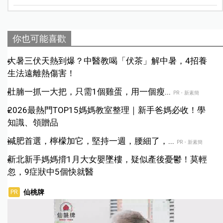
你也可能喜歡
大暑三伏天熱到爆？中醫教喝「伏茶」解中暑，4招養
生法遠離熱傷害！
肚腩一抓一大把，只需1個雞蛋，用一個瘦...
PR・新素簡
2026最熱門TOP15媽媽教室整理｜新手爸媽必收！學
知識、領贈品
減肥首選，檸檬加它，堅持一週，腰細了，...
PR・新素簡
新北新手媽媽揹1月大女嬰墜樓，疑似產後憂鬱！莫輕
忽，9症狀中5個快就醫
仙桃牌
PR