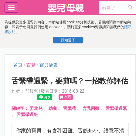
Toggle
navigation
為提供您更多優質的內容，本網站使用cookies分析技術。若繼續閱覽本網站內
容，即表示您同意我們使用 cookies， 關於更多cookies資訊請閱讀我們的
隱私
權說明
。
我知道了
首頁
育兒
寶貝健康
舌繫帶過緊，要剪嗎？一招教你評估
作者： 郁筱惠 | 發表日期：2016-03-22
收藏
關鍵字：
嬰幼兒
、
幼兒
、
舌繫帶
、
含乳困難
、
舌繫帶過緊
、
舌繫帶過短
你家的寶貝，有含乳困難、舌筋短小、語意不清