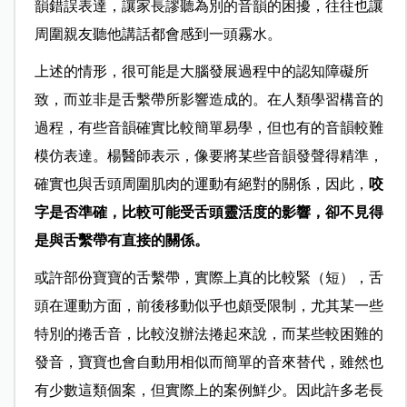
韻錯誤表達，讓家長謬聽為別的音韻的困擾，往往也讓
周圍親友聽他講話都會感到一頭霧水。
上述的情形，很可能是大腦發展過程中的認知障礙所
致，而並非是舌繫帶所影響造成的。在人類學習構音的
過程，有些音韻確實比較簡單易學，但也有的音韻較難
模仿表達。楊醫師表示，像要將某些音韻發聲得精準，
確實也與舌頭周圍肌肉的運動有絕對的關係，因此，
咬
字是否準確，比較可能受舌頭靈活度的影響，卻不見得
是與舌繫帶有直接的關係。
或許部份寶寶的舌繫帶，實際上真的比較緊（短），舌
頭在運動方面，前後移動似乎也頗受限制，尤其某一些
特別的捲舌音，比較沒辦法捲起來說，而某些較困難的
發音，寶寶也會自動用相似而簡單的音來替代，雖然也
有少數這類個案，但實際上的案例鮮少。因此許多老長