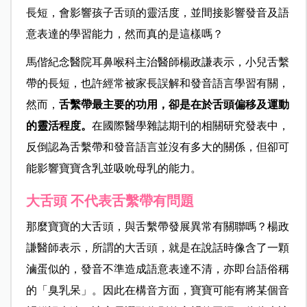
長短，會影響孩子舌頭的靈活度，並間接影響發音及語
意表達的學習能力，然而真的是這樣嗎？
馬偕紀念醫院耳鼻喉科主治醫師楊政謙表示，小兒舌繫
帶的長短，也許經常被家長誤解和發音語言學習有關，
然而，
舌繫帶最主要的功用，卻是在於舌頭偏移及運動
的靈活程度。
在國際醫學雜誌期刊的相關研究發表中，
反倒認為舌繫帶和發音語言並沒有多大的關係，但卻可
能影響寶寶含乳並吸吮母乳的能力。
大舌頭 不代表舌繫帶有問題
那麼寶寶的大舌頭，與舌繫帶發展異常有關聯嗎？楊政
謙醫師表示，所謂的大舌頭，就是在說話時像含了一顆
滷蛋似的，發音不準造成語意表達不清，亦即台語俗稱
的「臭乳呆」。因此在構音方面，寶寶可能有將某個音