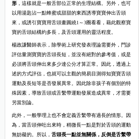
形
，這樣就是一般舌部位正常的生理結構。另外，也可
以用湯匙沾一點蜂蜜或甜甜的東西誘導寶寶伸出舌頭
來，或誘引寶寶用舌頭畫圓繞1～3圈看看，藉此觀察寶
寶的舌頭結構約多長，及舌頭運用的靈活程度。
楊政謙醫師表示，除學術上研究發表理論需要外，門診
評估量測寶寶的舌頭長短，並沒有絕對的參考值，或是
必須將舌頭伸出來多少達公分才算正常。因此，透過上
述的方式評估，也就可以主觀的簡易目測得知寶寶舌頭
運動及長短等是否發展異常。因此除非孩子有個別的特
殊因素，導致舌頭或舌繫帶運動發展造成異常，才需要
另當別論。
此外，一般學理上也不會定義舌繫帶有過長的情形。因
為，當舌頭伸吐出來時，稍微長一點是對於舌頭的運動
無妨礙的。所以，
舌頭長一點並無關係，反倒是舌繫帶