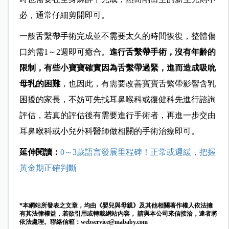
必，通常仔細剪開即可。
一般舌繫帶手術完成並不需要太久的時間恢復，整體傷
口約需1～2週即可癒合。
進行舌繫帶手術，沒有年齡的
限制，有些小寶寶確實因為舌繫帶過緊，進而造成吸吮
母乳的困難
，也因此，有需要改善寶寶舌繫帶影響含乳
困擾的家長，不妨可先找耳鼻喉科或復健科先進行諮詢
評估，若真的評估後有需要進行手術者，再進一步交由
耳鼻喉科或小兒外科醫師做相關的手術治療即可。
延伸閱讀：
0～3歲語言發展里程碑！正常或遲緩，把握
黃金期正確判斷
*本網站所發表之文章，均由《嬰兒與母親》及其他相關著作權人依法擁
有其法律權益，若欲引用或轉載網站內容， 請與本公司來信接洽，違者將
依法處理。聯絡信箱：
webservice@mababy.com