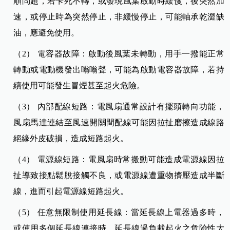
順問題，若卡死不轉，或發現風葉啟動時緩慢，後突然加
速，或停止時為突然停止，非緩慢停止，可能軸承乾澀缺
油，應避免使用。
（2） 電容器故障：啟動後風葉未轉動，用手一撥能正常
轉動或電動機發出嗡嗡聲，可能為啟動電容器故障，若持
續使用可能發生冒煙甚至起火危險。
（3） 內部配線短路：電風扇通常設計有擺頭轉向功能，
風扇馬達連結至風速開關間配線可能因拉扯磨擦造成線路
絕緣外皮破損，造成短路起火。
（4） 電源線短路：電風扇時常搬動可能造成電源線因拉
扯導致接點鬆脫接觸不良，或電源線遭重物擠壓造成半斷
線，進而引起電源線短路起火。
（5） 任意無限制使用延長線：當延長線上電器過多時，
或使用多個延長線連接時，延長線過負載起火之危險性大