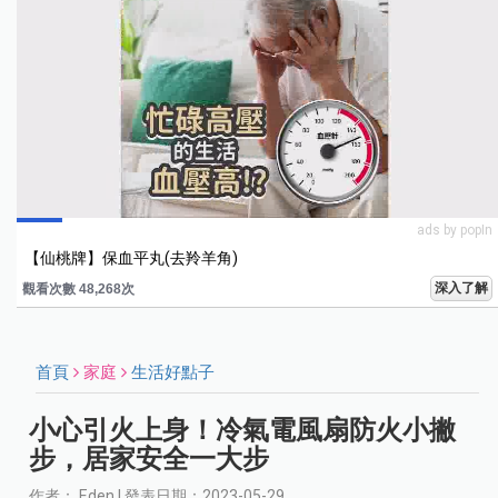
ads by popIn
【仙桃牌】保血平丸(去羚羊角)
深入了解
觀看次數 48,276次
首頁
家庭
生活好點子
小心引火上身！冷氣電風扇防火小撇
步，居家安全一大步
作者： Eden | 發表日期：2023-05-29