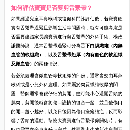
如何評估寶寶是否要剪舌繫帶？
如果經過兒童耳鼻喉科或復健科門診評估後，若寶寶確
實有舌繫帶過緊且影響生活等問題時，就有可能考慮是
否需要建議家長讓寶寶進行剪舌繫帶的外科手術。楊政
謙醫師說，通常舌繫帶過緊可分為
舌下白膜纖維（內無
血管的軟組織）
，以及
舌繫帶短厚（內有血色的軟組織
及微血管）
的兩種情況。
若必須處理含微血管等軟組織的部份，通常會交由耳鼻
喉科或是小兒外科處理。如果屬於肉質纖維較厚的問
題，醫師通常會很仔細的剪開，盡可能小心避開舌頭的
肌肉，剪開後就會將傷口謹慎的縫合一起，並且使傷口
的開口越小越好，以免日後因為傷口痊癒結疤，反而影
響了舌頭的運動。幫較大寶寶進行舌繫帶剪開術時，有
時也需要在全身麻醉下完成，然而剛出生的新生兒則不