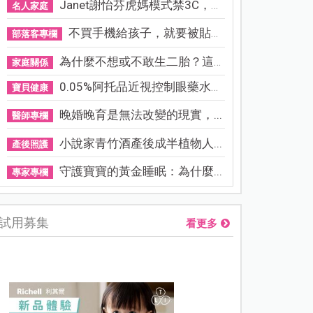
Janet謝怡芬虎媽模式禁3C，看...
名人家庭
不買手機給孩子，就要被貼「...
部落客專欄
為什麼不想或不敢生二胎？這8...
家庭關係
0.05%阿托品近視控制眼藥水納...
寶貝健康
晚婚晚育是無法改變的現實，...
醫師專欄
小說家青竹酒產後成半植物人...
產後照護
守護寶寶的黃金睡眠：為什麼...
專家專欄
試用募集
看更多