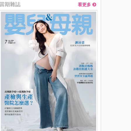
當期雜誌
看更多