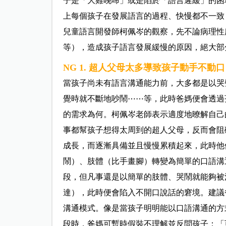
子是「大雞晚啼」或是陷於「語言遲緩」的困
上每個孩子在發展語言的過程、快慢都不一致
兒童語言開發師柯佩岑的觀察，先不論病理性
等），造成孩子語言發展緩慢的原因，絕大部
NG 1. 超人父母太多導致孩子動手不動口
當孩子尚未有語言溝通能力前，大多都是以哭
覺時就不斷地吵鬧⋯⋯等，此時爸媽便會透過
的需求為何。柯佩岑老師表示適度地暸解自己
事都幫孩子想得太周到的超人父母，反而會阻
成長，而逐漸具備並且慢慢累積起來，此時他
鬧）、肢體（比手畫腳）轉變為簡單的口語溝
段，但凡事還是以簡單的肢體、哭鬧就能夠被
達），此時便會陷入不開口說話的窘境。建議
溝通模式。像是當孩子明明能以口語溝通的方
段時，爸媽可暫時假裝不理解並反問孩子：「