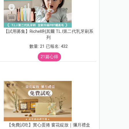
【試用募集】Richell利其爾 T.L.I第二代乳牙刷系
列
數量: 21 已報名: 432
21篇心得
【免費試吃】實心蛋捲 窗花綻放｜彌月禮盒