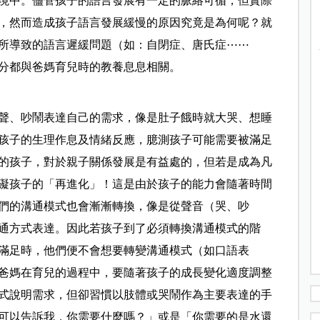
境中。儘管孩子的語言發展有一定的脈絡可循，但實際
，然而造成孩子語言發展緩慢的原因究竟是為何呢？就
所導致的語言遲緩問題（如：自閉症、唐氏症⋯⋯
分都與爸媽育兒時的教養息息相關。
聲、吵鬧表達自己的需求，像是肚子餓時就大哭、想睡
孩子的生理作息及情緒反應，臆測孩子可能需要被滿足
的孩子，對於親子關係發展是有益處的，但若是成為凡
礙孩子的「再進化」！這是由於孩子的能力會隨著時間
們的溝通模式也會漸漸轉換，像是從聲音（哭、吵
通方式表達。因此若孩子到了必須轉換溝通模式的階
滿足時，他們便不會想要轉變溝通模式（如口語表
爸媽在育兒的過程中，要隨著孩子的成長變化適度調整
式說明需求，但卻習慣以肢體或哭鬧作為主要表達的手
可以告訴我，你需要什麼嗎？」或是「你需要的是水還