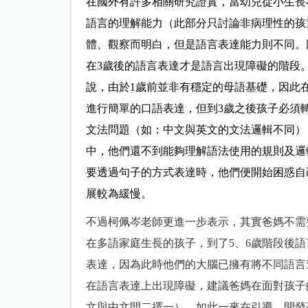
在國外有許多相關研究證實，當幼兒從小生長
語言的理解能力（此部分只討論非病理性的孩
體、觀察而明白，但是語言表達能力則不同。
在3歲後的語言表達才是語言出現障礙的階段
說，由於1歲前並非有穩定的母語基礎，因此
進行簡單的口語表達，但到3歲之後孩子必須
文法問題（如：中文與英文的文法邏輯不同）
中，他們還不到能夠理解語法使用的規則及邏
要透過句子的方式表達時，他們便開始困惑自
展較為緩慢。
不過柯佩岑老師更進一步表示，其實爸媽不需
在多語家庭生長的孩子，到了5、6歲階段後
表達，因為此時他們的大腦已擁有將不同語言
在語言表達上出現障礙，建議爸媽在面對孩子
文與中文間二擇一），如此一來在引導、開發