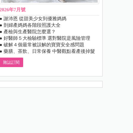
2026年7月號
● 謝沛恩 從甜美少女到優雅媽媽
● 剖婦產媽媽各階段照護大全
● 產檢與生產醫院怎麼選？
● 好醫師５大檢驗標準 選對醫院是風險管理
● 破解４個最常被誤解的寶寶安全感問題
● 藥膳、茶飲、日常保養 中醫觀點看產後掉髮
雜誌訂閱