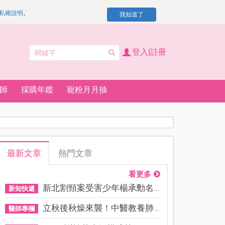
私權說明
。
我知道了
登入|註冊
師
採購年鑑
寵粉月月抽
最新文章
熱門文章
看更多
新北割頸案受害少年楊承勳名...
新知快遞
立秋後秋燥來襲！中醫教養肺...
醫師專欄