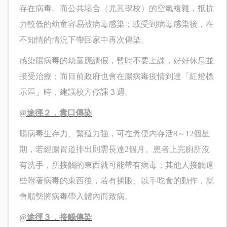
存在病毒。而公共場合（尤其學校）的空氣複雜，抵抗
力較低的幼童容易被病毒感染；或受到病毒感染後，在
不知情的情況下帶回家中再次傳染。
感染腸病毒的幼童應請假，暫時不要上課，好好休息並
接受治療；而目前政府也會在腸病毒疫情到達「紅燈標
示區」時，建議校方停課３週。
@
途徑２．糞口傳染
腸病毒生存力、繁殖力強，可在糞便內存活
8
～
12
個星
期，若經腸胃道排出則需長達
2
個月。患者上完廁所沒
有洗手，所接觸的東西就可能帶有病毒；其他人接觸這
些附著病毒的東西後，若有揉眼、以手吃食的動作，就
會順勢將病毒帶入體內而致病。
@
途徑３．接觸傳染