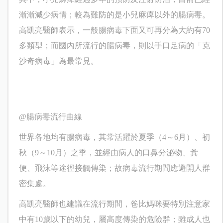
漸漸減少病情；較為難防的是小兒麻痺以外的腸病毒。
高凱亮
醫師表示，一般腸病毒下面又可再分為大約有
70
多類型；而國內所流行的腸病毒，則以手口足病的「克
沙奇病毒」為最常見。
@
腸病毒流行曲線
世界各地均有腸病毒，其常活躍於夏季（
4
～
6
月）、初
秋（
9
～
10
月）之季，並經由病人的口鼻分泌物、糞
便、飛沫等途徑接觸傳染；故病毒流行期間應避開人群
密集處。
高凱亮
醫師也建議在流行期間，爸比媽咪要特別注意家
中有
10
歲以下的幼兒，屬高度傳染的危險群；雖成人也