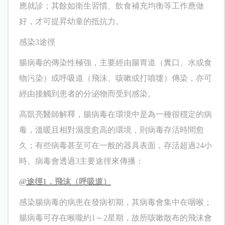
應就診；其餘如衛生習慣、飲食補充均衡等工作應做
好，才可提昇幼童的抵抗力。
感染
3
途徑
腸病毒的傳染性極強，主要經由腸胃道（糞口、水或食
物污染）或呼吸道（飛沫、咳嗽或打噴嚏）傳染，亦可
經由接觸到患者的分泌物而受到感染。
高凱亮
醫師解釋，腸病毒在環境中是為一種很穩定的病
毒，溫暖且相對濕度愈高的環境，則病毒存活時間愈
久；有些病毒甚至可在一般的器具表面，存活超過
24
小
時。病毒會透過
3
主要途徑來傳播：
@
途徑
1
．飛沫（呼吸道）
感染腸病毒的病患在發病初期，其病毒會集中在咽喉；
腸病毒可存在喉嚨約
1
～
2
星期，故所咳嗽散布的飛沫會