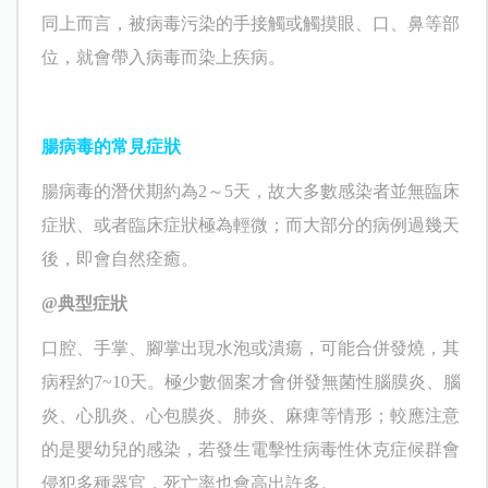
同上而言，被病毒污染的手接觸或觸摸眼、口、鼻等部
位，就會帶入病毒而染上疾病。
腸病毒的常見症狀
腸病毒的潛伏期約為
2
～
5
天，故大多數感染者並無臨床
症狀、或者臨床症狀極為輕微；而大部分的病例過幾天
後，即會自然痊癒。
@
典型症狀
口腔、手掌、腳掌出現水泡或潰瘍，可能合併發燒，其
病程約
7~10
天。極少數個案才會併發無菌性腦膜炎、腦
炎、心肌炎、心包膜炎、肺炎、麻痺等情形；較應注意
的是嬰幼兒的感染，若發生電擊性病毒性休克症候群會
侵犯多種器官，死亡率也會高出許多。