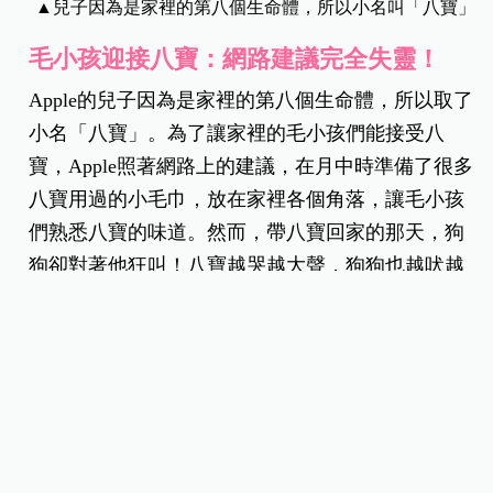
▲兒子因為是家裡的第八個生命體，所以小名叫「八寶」
毛小孩迎接八寶：網路建議完全失靈！
Apple的兒子因為是家裡的第八個生命體，所以取了
小名「八寶」。為了讓家裡的毛小孩們能接受八
寶，Apple照著網路上的建議，在月中時準備了很多
八寶用過的小毛巾，放在家裡各個角落，讓毛小孩
們熟悉八寶的味道。然而，帶八寶回家的那天，狗
狗卻對著他狂叫！八寶越哭越大聲，狗狗也越吠越
大聲！「網路上說的方法根本沒用！」Apple好氣又
好笑的說。
誰是家裡的老大？狗狗護主，老公喊冤！
「我們家的貓完全不會甩小孩，狗則對小朋友比較
敏感。」Apple養了三隻狗，其中兩隻明顯覺得八寶
是來爭寵的，完全不想靠近他。另一隻特別黏Apple