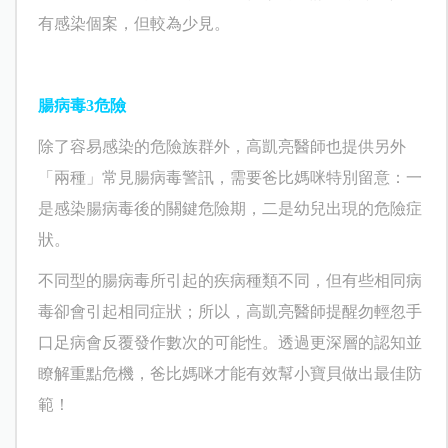
有感染個案，但較為少見。
腸病毒
3
危險
除了容易感染的危險族群外，
高凱亮
醫師也提供另外
「兩種」常見腸病毒警訊，需要爸比媽咪特別留意：一
是感染腸病毒後的關鍵危險期，二是幼兒出現的危險症
狀。
不同型的腸病毒所引起的疾病種類不同，但有些相同病
毒卻會引起相同症狀；所以，
高凱亮
醫師提醒勿輕忽手
口足病會反覆發作數次的可能性。透過更深層的認知並
瞭解重點危機，爸比媽咪才能有效幫小寶貝做出最佳防
範！