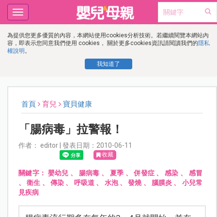
Toggle
navigation
為提供您更多優質的內容，本網站使用cookies分析技術。若繼續閱覽本網站內
容，即表示您同意我們使用 cookies， 關於更多cookies資訊請閱讀我們的
隱私
權說明
。
我知道了
首頁
育兒
寶貝健康
「腸病毒」拉警報！
作者： editor | 發表日期：2010-06-11
收藏
關鍵字：
嬰幼兒
、
腸病毒
、
夏季
、
併發症
、
感染
、
感冒
、
衛生
、
傳染
、
呼吸道
、
水泡
、
發燒
、
腦膜炎
、
小兒常
見疾病