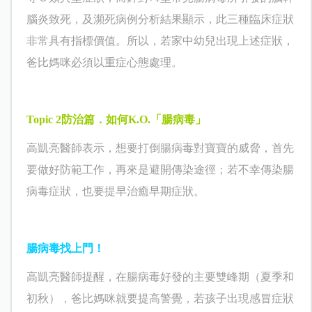
腦炎致死，及瀕死病例分析結果顯示，此三種臨床症狀
非常具有指標價值。所以，若家中幼兒出現上述症狀，
爸比媽咪必須以重症心態處理。
Topic 2
防治篇．如何
K.O.
「腸病毒」
高凱亮
醫師表示，想要打倒腸病毒對寶寶的威脅，首先
要做好防範工作，再來是避開傳染途徑；若不幸傳染腸
病毒症狀，也要提早治癒早期症狀。
腸病毒找上門！
高凱亮
醫師提醒，在腸病毒好發的主要雙峰期（夏季和
初秋），爸比媽咪就要提高警覺，若孩子出現感冒症狀