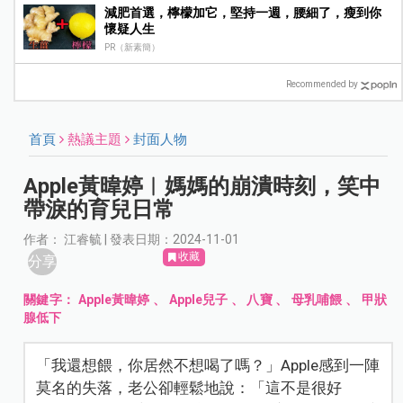
減肥首選，檸檬加它，堅持一週，腰細了，瘦到你
懷疑人生
PR（新素簡）
Recommended by
首頁
熱議主題
封面人物
Apple黃暐婷︱媽媽的崩潰時刻，笑中
帶淚的育兒日常
作者： 江睿毓 | 發表日期：2024-11-01
收藏
分享
關鍵字：
Apple黃暐婷
、
Apple兒子
、
八寶
、
母乳哺餵
、
甲狀
腺低下
「我還想餵，你居然不想喝了嗎？」Apple感到一陣
莫名的失落，老公卻輕鬆地說：「這不是很好