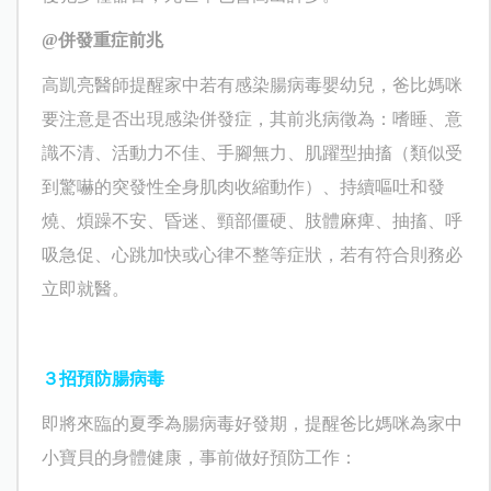
@
併發重症前兆
高凱亮醫師提醒家中若有感染腸病毒嬰幼兒，爸比媽咪
要注意是否出現感染併發症，其前兆病徵為：嗜睡、意
識不清、活動力不佳、手腳無力、肌躍型抽搐（類似受
到驚嚇的突發性全身肌肉收縮動作）、持續嘔吐和發
燒、煩躁不安、昏迷、頸部僵硬、肢體麻痺、抽搐、呼
吸急促、心跳加快或心律不整等症狀，若有符合則務必
立即就醫。
３招預防腸病毒
即將來臨的夏季為腸病毒好發期，提醒爸比媽咪為家中
小寶貝的身體健康，事前做好預防工作：