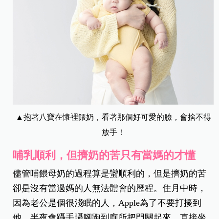
▲抱著八寶在懷裡餵奶，看著那個好可愛的臉，會捨不得
放手！
哺乳順利，但擠奶的苦只有當媽的才懂
儘管哺餵母奶的過程算是蠻順利的，但是擠奶的苦
卻是沒有當過媽的人無法體會的歷程。住月中時，
因為老公是個很淺眠的人，Apple為了不要打擾到
他，半夜會躡手躡腳跑到廁所把門關起來，直接坐