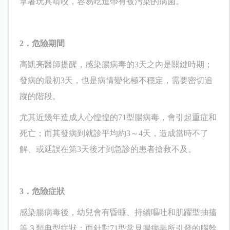
拿著玩具啃咬，容易吃進帶有被污染的病菌。
2
．危險期間
高凱亮
醫師提醒，感染腸病毒的
3
天之內是關鍵時期；
發病的最初
3
天，也是病情變化極不穩定，需要密切追
蹤的階段。
尤其近幾年造成人心惶惶的
71
型腸病毒，會引起重症和
死亡；而其發病到就診平均約
3
～
4
天，造成當時不了
解、或延誤在第
3
天後才到急診的患者搶救不及。
3
．危險症狀
感染腸病毒後，幼兒會有昏睡、持續嘔吐和肌躍型抽搐
等３類典型症狀；而針對
71
型常見腸病毒所引發的腦幹