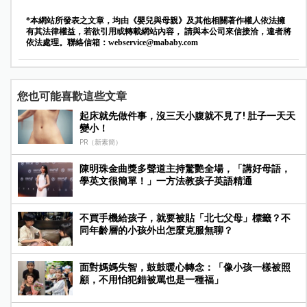
*本網站所發表之文章，均由《嬰兒與母親》及其他相關著作權人依法擁
有其法律權益，若欲引用或轉載網站內容， 請與本公司來信接洽，違者將
依法處理。聯絡信箱：
webservice@mababy.com
您也可能喜歡這些文章
起床就先做件事，沒三天小腹就不見了! 肚子一天天
變小！
PR（新素簡）
陳明珠金曲獎多聲道主持驚艷全場，「講好母語，
學英文很簡單！」一方法教孩子英語精通
不買手機給孩子，就要被貼「北七父母」標籤？不
同年齡層的小孩外出怎麼克服無聊？
面對媽媽失智，鼓鼓暖心轉念：「像小孩一樣被照
顧，不用怕犯錯被罵也是一種福」