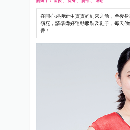
關鍵字：
產後
、
瘦身
、
胸部
、
運動
在開心迎接新生寶寶的到來之餘，產後身
窈窕，請準備好運動服裝及鞋子，每天偷
臀！