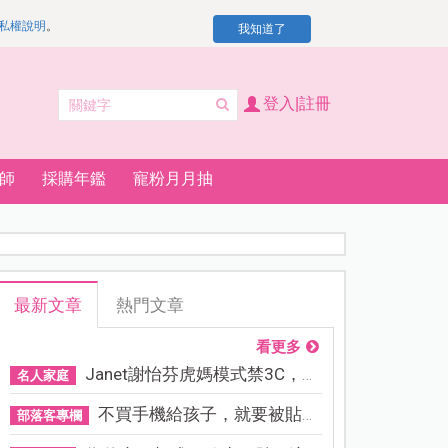
私權說明
。
我知道了
登入|註冊
師
採購年鑑
寵粉月月抽
最新文章
熱門文章
看更多
Janet謝怡芬虎媽模式禁3C，看...
名人家庭
不買手機給孩子，就要被貼「...
部落客專欄