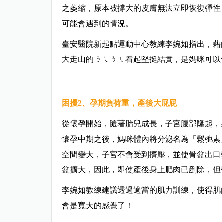
之萎縮，原本被撐大的皮膚無法立即恢復彈性
可能會遇到的情況。
臺安醫院新起點運動中心教練
李婉如指出，
藉
大走山的ㄋㄟㄋㄟ看起堅挺結實，是媽咪可以
困擾2、孕期負荷重，產後大屁屁
從懷孕開始，隨著胎兒成長，子宮腹部隆起，
懷孕中期之後，媽咪體內將分泌名為「鬆弛素
空間變大，子宮不會受到擠壓，並使骨盆出口
盆擴大，因此，即使產後身上肥肉已剷除，但
李婉如教練
建議透過適當的肌力訓練，使得肌
會是寬大的感覺了！