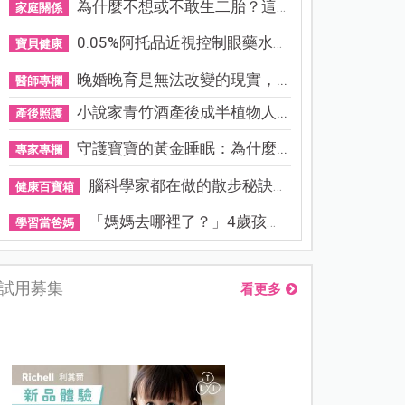
為什麼不想或不敢生二胎？這8...
家庭關係
0.05%阿托品近視控制眼藥水納...
寶貝健康
晚婚晚育是無法改變的現實，...
醫師專欄
小說家青竹酒產後成半植物人...
產後照護
守護寶寶的黃金睡眠：為什麼...
專家專欄
腦科學家都在做的散步秘訣！...
健康百寶箱
「媽媽去哪裡了？」4歲孩子還...
學習當爸媽
試用募集
看更多