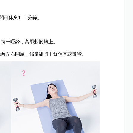
組間可休息1～2分鐘。
各持一啞鈴，高舉起於胸上。
地向左右開展，儘量維持手臂伸直或微彎。