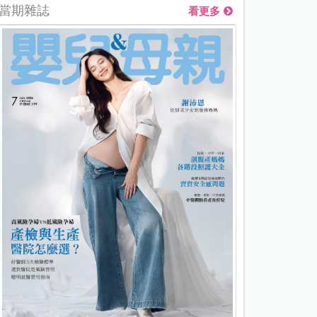
當期雜誌
看更多