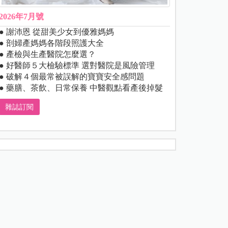
2026年7月號
● 謝沛恩 從甜美少女到優雅媽媽
● 剖婦產媽媽各階段照護大全
● 產檢與生產醫院怎麼選？
● 好醫師５大檢驗標準 選對醫院是風險管理
● 破解４個最常被誤解的寶寶安全感問題
● 藥膳、茶飲、日常保養 中醫觀點看產後掉髮
雜誌訂閱