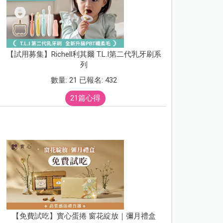
【試用募集】Richell利其爾 T.L.I第二代乳牙刷系
列
數量: 21 已報名: 432
21篇心得
【免費試吃】實心蛋捲 窗花綻放｜彌月禮盒