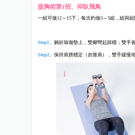
提胸術
第1招、仰臥飛鳥
一組可做12～15下，每次約做3～5組，組與
Step1、
躺於瑜珈墊上，雙腳彎起踩穩；雙手
Step2、
保持肩膀穩定（勿聳肩），雙手緩慢