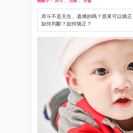
關鍵字：
戽斗
、
治療
、
牙齒
戽斗不是天生、遺傳的嗎？原來可以矯正
如何判斷？如何矯正？