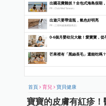
出國花費難抓？全包式海島假期
PR（Club Med Taiwan）
出遊只要帶這瓶，氣色好明亮
PR（三得利健康網路商店）
0-6個月嬰幼兒大敵！愛寶寶，從
芒果裡有「黑絲長毛」還能吃嗎
首頁
育兒
寶貝健康
寶寶的皮膚有紅疹！