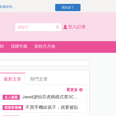
私權說明
。
我知道了
登入|註冊
師
採購年鑑
寵粉月月抽
最新文章
熱門文章
看更多
Janet謝怡芬虎媽模式禁3C，看...
名人家庭
不買手機給孩子，就要被貼「...
部落客專欄