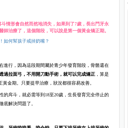
戽斗情形會自然而然地消失，
如果到了7歲，長出門牙永
醫師治療了
，這個階段，可以說是第一個黃金矯正期。
！如何幫孩子戒掉奶嘴？
左右進行，因為這段期間屬於青少年發育階段，骨骼還在
透過拉面弓，不用開刀動手術，就可以完成矯正
，算是
矯正黃金期。只要提早治療，狀況都很容易改善。
的戽斗，就必需等到18至20歲，生長發育完全停止的
徹底解決問題了。
巴，牙齒咬咬看，咬合時，只要下排牙齒在上排牙齒的