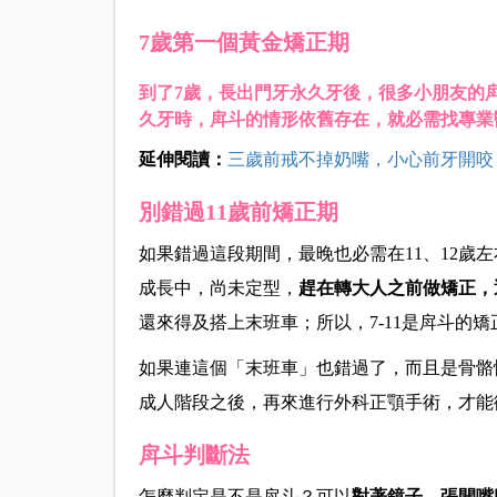
7
歲第一個黃金矯正期
到了7歲，長出門牙永久牙後，很多小朋友的
久牙時，戽斗的情形依舊存在，就必需找專業
延伸閱讀：
三歲前戒不掉奶嘴，小心前牙開咬
別錯過11
歲前矯正期
如果錯過這段期間，最晚也必需在11、12歲
成長中，尚未定型，
趕在轉大人之前做矯正，
還來得及搭上末班車；所以，7-11是戽斗的
如果連這個「末班車」也錯過了，而且是骨骼性
成人階段之後，再來進行外科正顎手術，才能
戽斗判斷法
怎麼判定是不是戽斗？可以
對著鏡子，張開嘴