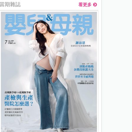
當期雜誌
看更多