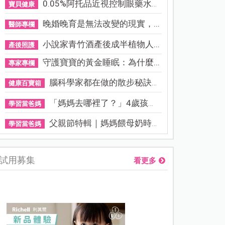
0.05%阿托品近視控制眼藥水納...
寶貝健康
晚婚晚育是無法改變的現實，...
醫師專欄
小說家青竹酒產後成半植物人...
產後照護
守護寶寶的黃金睡眠：為什麼...
專家專欄
腦科學家都在做的散步秘訣！...
健康百寶箱
「媽媽去哪裡了？」4歲孩子還...
學習當爸媽
父親節特輯｜媽媽餵母奶時，...
學習當爸媽
試用募集
看更多