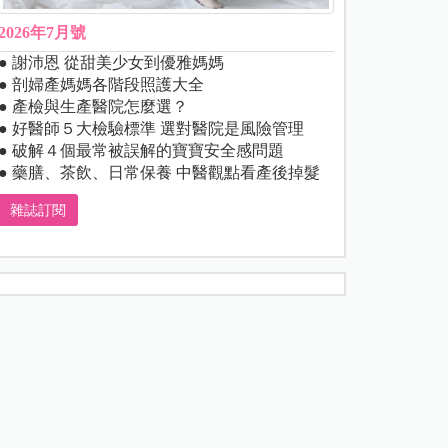
2026年7月號
● 謝沛恩 從甜美少女到優雅媽媽
● 剖婦產媽媽各階段照護大全
● 產檢與生產醫院怎麼選？
● 好醫師５大檢驗標準 選對醫院是風險管理
● 破解４個最常被誤解的寶寶安全感問題
● 藥膳、茶飲、日常保養 中醫觀點看產後掉髮
雜誌訂閱