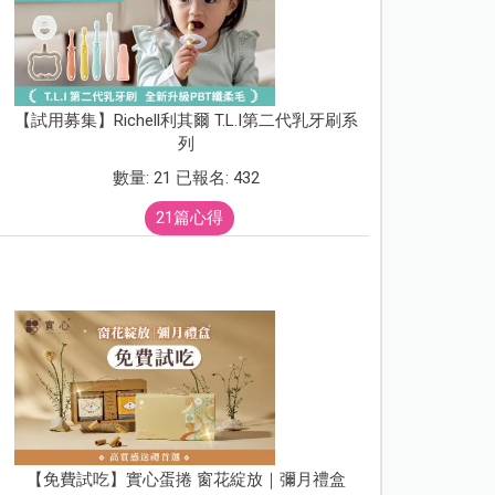
【試用募集】Richell利其爾 T.L.I第二代乳牙刷系
列
數量: 21 已報名: 432
21篇心得
【免費試吃】實心蛋捲 窗花綻放｜彌月禮盒