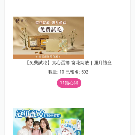
【免費試吃】實心蛋捲 窗花綻放｜彌月禮盒
數量: 10 已報名: 502
11篇心得