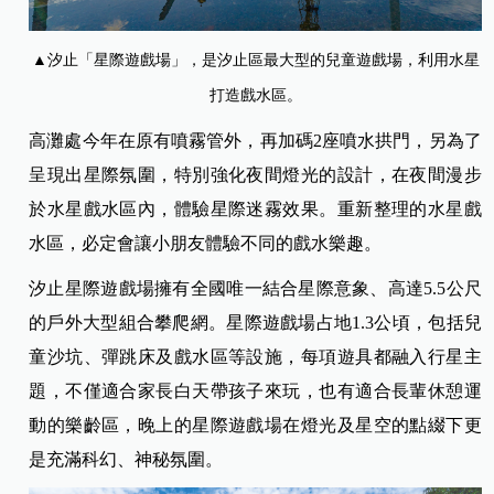
▲汐止「星際遊戲場」，是汐止區最大型的兒童遊戲場，利用水星
打造戲水區。
高灘處今年在原有噴霧管外，再加碼2座噴水拱門，另為了
呈現出星際氛圍，特別強化夜間燈光的設計，在夜間漫步
於水星戲水區內，體驗星際迷霧效果。重新整理的水星戲
水區，必定會讓小朋友體驗不同的戲水樂趣。
汐止星際遊戲場擁有全國唯一結合星際意象、高達5.5公尺
的戶外大型組合攀爬網。星際遊戲場占地1.3公頃，包括兒
童沙坑、彈跳床及戲水區等設施，每項遊具都融入行星主
題，不僅適合家長白天帶孩子來玩，也有適合長輩休憩運
動的樂齡區，晚上的星際遊戲場在燈光及星空的點綴下更
是充滿科幻、神秘氛圍。