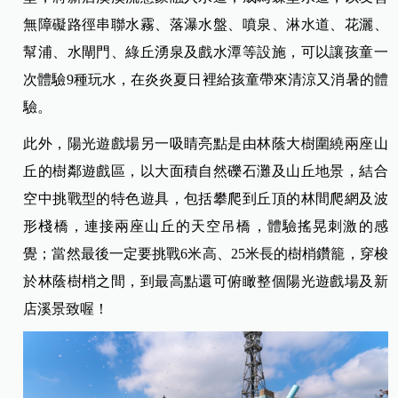
無障礙路徑串聯水霧、落瀑水盤、噴泉、淋水道、花灑、
幫浦、水閘門、綠丘湧泉及戲水潭等設施，可以讓孩童一
次體驗9種玩水，在炎炎夏日裡給孩童帶來清涼又消暑的體
驗。
此外，陽光遊戲場另一吸睛亮點是由林蔭大樹圍繞兩座山
丘的樹鄰遊戲區，以大面積自然礫石灘及山丘地景，結合
空中挑戰型的特色遊具，包括攀爬到丘頂的林間爬網及波
形棧橋，連接兩座山丘的天空吊橋，體驗搖晃刺激的感
覺；當然最後一定要挑戰6米高、25米長的樹梢鑽籠，穿梭
於林蔭樹梢之間，到最高點還可俯瞰整個陽光遊戲場及新
店溪景致喔！