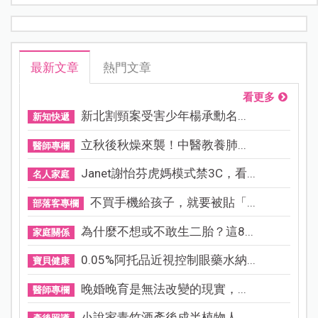
最新文章
熱門文章
看更多
新北割頸案受害少年楊承勳名...
新知快遞
立秋後秋燥來襲！中醫教養肺...
醫師專欄
Janet謝怡芬虎媽模式禁3C，看...
名人家庭
不買手機給孩子，就要被貼「...
部落客專欄
為什麼不想或不敢生二胎？這8...
家庭關係
0.05%阿托品近視控制眼藥水納...
寶貝健康
晚婚晚育是無法改變的現實，...
醫師專欄
小說家青竹酒產後成半植物人...