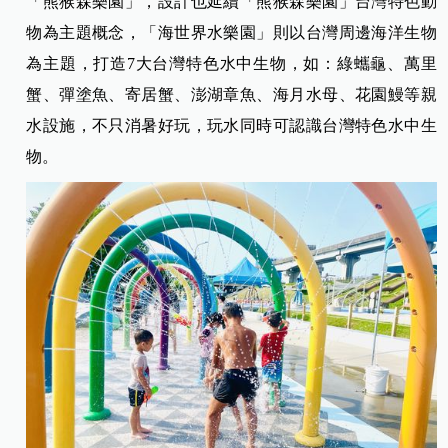
「熊猴森樂園」，設計也延續「熊猴森樂園」台灣特色動
物為主題概念，「海世界水樂園」則以台灣周邊海洋生物
為主題，打造7大台灣特色水中生物，如：綠蠵龜、萬里
蟹、彈塗魚、寄居蟹、澎湖章魚、海月水母、花園鰻等親
水設施，不只消暑好玩，玩水同時可認識台灣特色水中生
物。