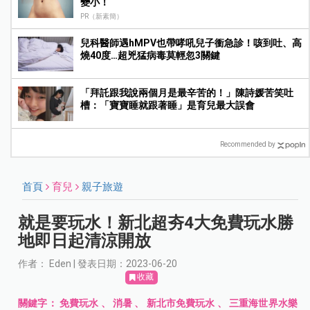
變小！
PR（新素簡）
兒科醫師遇hMPV也帶哮吼兒子衝急診！咳到吐、高
燒40度…超兇猛病毒莫輕忽3關鍵
「拜託跟我說兩個月是最辛苦的！」陳詩媛苦笑吐
槽：「寶寶睡就跟著睡」是育兒最大誤會
Recommended by
首頁
育兒
親子旅遊
就是要玩水！新北超夯4大免費玩水勝
地即日起清涼開放
作者： Eden | 發表日期：2023-06-20
收藏
關鍵字：
免費玩水
、
消暑
、
新北市免費玩水
、
三重海世界水樂