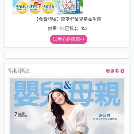
【免費體驗】森活舒敏兒童益生菌
數量: 10 已報名: 453
試用心得撰寫中
當期雜誌
看更多