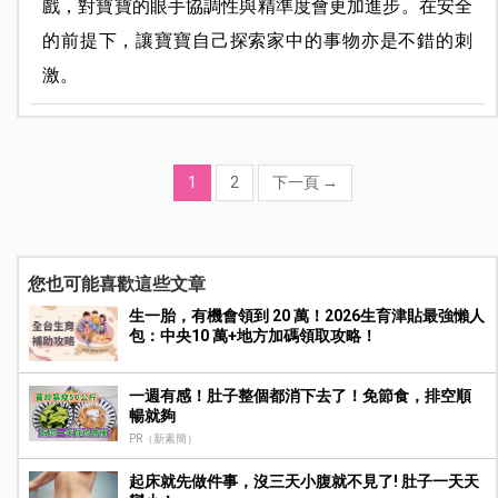
戲，對寶寶的眼手協調性與精準度會更加進步。在安全
的前提下，讓寶寶自己探索家中的事物亦是不錯的刺
激。
1
2
下一頁
→
您也可能喜歡這些文章
生一胎，有機會領到 20 萬！2026生育津貼最強懶人
包：中央10 萬+地方加碼領取攻略！
一週有感！肚子整個都消下去了！免節食，排空順
暢就夠
PR（新素簡）
起床就先做件事，沒三天小腹就不見了! 肚子一天天