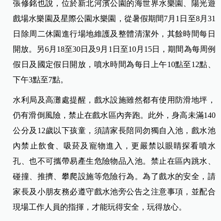
張修銘也說，位於新北河濱公園的海世界水樂園、陽光遊
戲場水樂園及星際公園水樂園，從暑假期間7月1日至8月31
日除周二休園進行場地維護及整體清潔外，其餘時間每日
開放。另6月18至30日及9月1日至10月15日，期間為每周例
假日及國定假日開放，噴水時間為每日上午10點至12點、
下午3點至7點。
水利局及高灘處提醒，戲水設施雖然都有使用防滑地坪，
仍有滑倒風險，禁止在戲水區內奔跑。此外，身高未滿140
公分及12歲以下孩童，須請家長陪同勿獨自入池，戲水池
內禁止飲食、吸菸及寵物進入，更嚴禁以眼睛探看噴水
孔、也不可攜帶易產生危險物品入池。禁止在區內跳水、
碰撞、推擠、攀爬設施等危險行為。為了戲水的安全，請
家長及小朋友務必遵守戲水池旁公告之注意事項，並配合
現場工作人員的指揮，才能玩得安全，玩得放心。