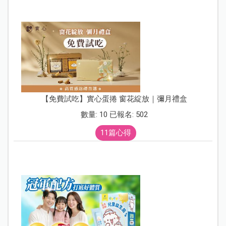
【免費試吃】實心蛋捲 窗花綻放｜彌月禮盒
數量: 10 已報名: 502
11篇心得