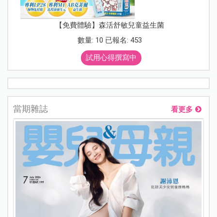
【免費體驗】森活舒敏兒童益生菌
數量: 10 已報名: 453
試用心得撰寫中
當期雜誌
看更多