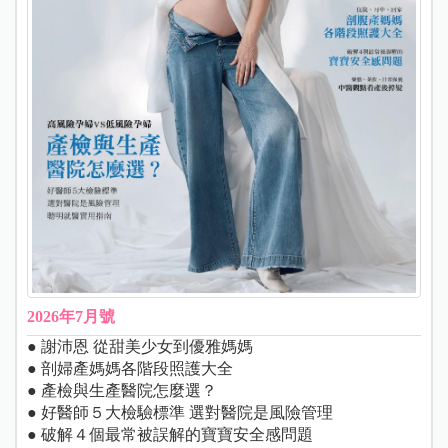
2026年7月號
● 謝沛恩 從甜美少女到優雅媽媽
● 剖婦產媽媽各階段照護大全
● 產檢與生產醫院怎麼選？
● 好醫師５大檢驗標準 選對醫院是風險管理
● 破解４個最常被誤解的寶寶安全感問題