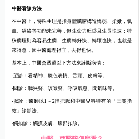
中醫看診方法
在中醫上，特殊生理是指身體臟腑構造嬌弱、柔嫩，氣
血、經絡等功能未完善，但生命力旺盛且生長快速；特
殊病理則為容易生病、生病轉好快、轉壞也快，也就是
來得急，因中醫處理得宜，去得也快。
基本上，中醫會透過以下方法來診斷病情：
‧望診：看精神、臉色表情、舌頭、皮膚等。
‧聞診：聽哭聲、咳嗽聲、呼吸氣息、聞氣味等。
‧脈診：醫師以1～2指把脈和中醫兒科特有的「三關指
紋」診斷法。
‧觸扣診：觸摸皮膚、腹部扣診。
中醫、西醫該怎麼看？