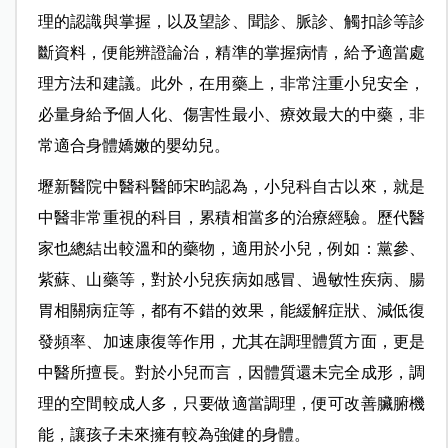
理的認識與掌握，以及望診、聞診、脈診、觸扣診等診
斷資料，便能辨證論治，精準的掌握病情，給予適當處
理方法和建議。此外，在用藥上，非常注重小兒安全，
必量身給予個人化、傷害性最小、療效最大的中藥，非
常適合身體嬌嫩的嬰幼兒。
壢新醫院中醫科醫師宋昀認為，小兒科自古以來，就是
中醫非常重視的科目，累積相當多的治療經驗。歷代醫
家也總結出較溫和的藥物，適用於小兒，例如：黨參、
紫蘇、山藥等，對於小兒疾病如感冒、過敏性疾病、腸
胃相關病症等，都有不錯的效果，能緩解症狀、減低復
發頻率、加速康復等作用，尤其在調理體質方面，更是
中醫所擅長。對於小兒而言，因體質還未完全成形，調
理的空間較成人多，只要做適當調理，便可改善臟腑機
能，讓孩子未來擁有較為強健的身體。