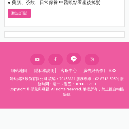
● 藥膳、茶飲、日常保養 中醫觀點看產後掉髮
雜誌訂閱
網站地圖
│
隱私權說明
│
客服中心
│
廣告與合作
|
RSS
婦幼網路股份有限公司 統編：70458331 服務專線：02-8712-5959 | 服
務時間：週一～週五：10:00~17:30
Copyright © 嬰兒與母親. All rights reserved. 版權所有，禁止擅自轉貼
節錄