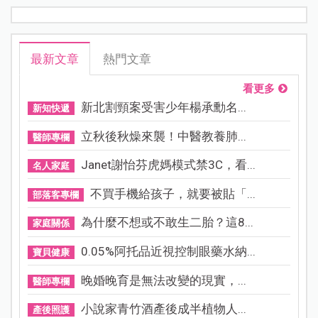
最新文章
熱門文章
看更多
新北割頸案受害少年楊承勳名...
新知快遞
立秋後秋燥來襲！中醫教養肺...
醫師專欄
Janet謝怡芬虎媽模式禁3C，看...
名人家庭
不買手機給孩子，就要被貼「...
部落客專欄
為什麼不想或不敢生二胎？這8...
家庭關係
0.05%阿托品近視控制眼藥水納...
寶貝健康
晚婚晚育是無法改變的現實，...
醫師專欄
小說家青竹酒產後成半植物人...
產後照護