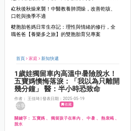
立秋後秋燥來襲！中醫教養肺潤燥，改善乾咳、
口乾與換季不適
雙胞胎爸媽日常生存記：理性與情緒的修行，全
職爸爸【養樂多之旅】的雙胞胎育兒專案
首頁
家庭
新知快遞
1歲娃獨留車內高溫中暑險脫水！
五寶媽懊悔落淚：「我以為只離開
幾分鐘」 醫：半小時恐致命
作者： 王佳琦 | 發表日期：2025-05-19
收藏
分享
關鍵字：
五寶媽
、
獨留孩子在車內
、
中暑
、
熱衰竭
、
脫水