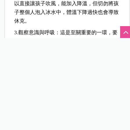
以直接讓孩子吹風，能加入降溫，但切勿將孩
子整個人泡入冰水中，體溫下降過快也會導致
休克。
3.觀察意識與呼吸：這是至關重要的一環，要
是孩子仍有意識，可以慢慢補充冷開水或電解
質飲料，但若孩子已經意識模糊、呼吸困難、
皮膚乾熱無汗、昏迷等，就可能是重度中暑
了，要立即撥打119送醫急救。
注意事項
不建議自行餵藥或灌食退燒藥，因
為中暑是「體溫調節異常」，而非
感染性發燒。
嬰幼兒與幼童因為
中樞神經與體溫
調節能力尚未發育完全
，中暑惡化