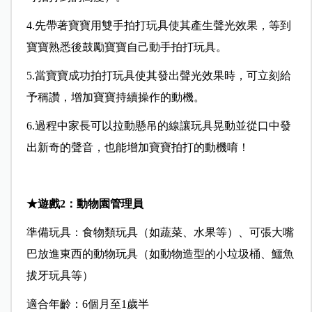
4.
先帶著寶寶用雙手拍打玩具使其產生聲光效果，等到
寶寶熟悉後鼓勵寶寶自己動手拍打玩具。
5.當寶寶成功拍打玩具使其發出聲光效果時，可立刻給
予稱讚，增加寶寶持續操作的動機。
6.過程中家長可以拉動懸吊的線讓玩具晃動並從口中發
出新奇的聲音，也能增加寶寶拍打的動機唷！
★
遊戲
2
：動物園管理員
準備玩具：
食物類玩具（如蔬菜、水果等）、可張大嘴
巴放進東西的動物玩具（如動物造型的小垃圾桶、鱷魚
拔牙玩具等）
適合年齡：
6個月至1歲半