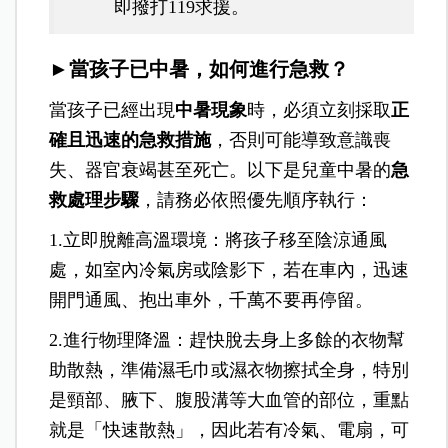
即撥打119求援。
►
當孩子已中暑，如何進行急救？
當孩子已經出現
中暑現象
時，必須立刻採取
正
確且迅速的急救措施
，否則可能導致意識喪
失、器官衰竭甚至死亡。以下是兒童中暑的
急
救處理步驟
，請務必依照優先順序執行：
1.立即脫離高溫環境：將孩子移至陰涼通風
處，如室內冷氣房或陰影下，若在車內，迅速
開門通風、抱出車外，千萬不要再停留。
2.進行物理降溫：趕快脫去身上多餘的衣物幫
助散熱，準備濕毛巾或濕衣物擦拭全身，特別
是頸部、腋下、腹股溝等大血管的部位，重點
就是「快速散熱」，因此若有冷氣、電扇，可