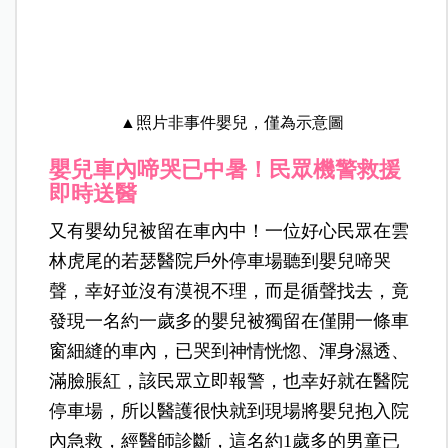
▲照片非事件嬰兒，僅為示意圖
嬰兒車內啼哭已中暑！民眾機警救援
即時送醫
又有嬰幼兒被留在車內中！一位好心民眾在雲
林虎尾的若瑟醫院戶外停車場聽到嬰兒啼哭
聲，幸好並沒有漠視不理，而是循聲找去，竟
發現一名約一歲多的嬰兒被獨留在僅開一條車
窗細縫的車內，已哭到神情恍惚、渾身濕透、
滿臉脹紅，該民眾立即報警，也幸好就在醫院
停車場，所以醫護很快就到現場將嬰兒抱入院
內急救，
經醫師診斷，這名約1歲多的男童已