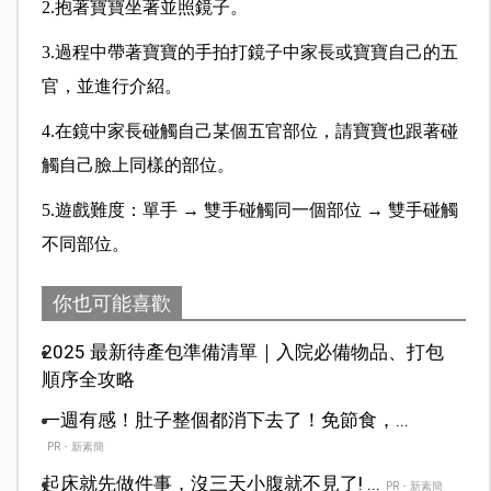
2.抱著寶寶坐著並照鏡子。
3.過程中帶著寶寶的手拍打鏡子中家長或寶寶自己的五
官，並進行介紹。
4.在鏡中家長碰觸自己某個五官部位，請寶寶也跟著碰
觸自己臉上同樣的部位。
5.遊戲難度：單手 → 雙手碰觸同一個部位 → 雙手碰觸
不同部位。
你也可能喜歡
2025 最新待產包準備清單｜入院必備物品、打包
順序全攻略
一週有感！肚子整個都消下去了！免節食，...
PR・新素簡
起床就先做件事，沒三天小腹就不見了! ...
PR・新素簡