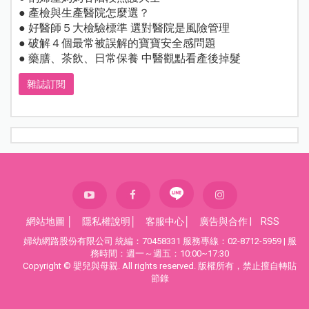
● 產檢與生產醫院怎麼選？
● 好醫師５大檢驗標準 選對醫院是風險管理
● 破解４個最常被誤解的寶寶安全感問題
● 藥膳、茶飲、日常保養 中醫觀點看產後掉髮
雜誌訂閱
網站地圖
│
隱私權說明
│
客服中心
│
廣告與合作
|
RSS
婦幼網路股份有限公司 統編：70458331 服務專線：02-8712-5959 | 服
務時間：週一～週五：10:00~17:30
Copyright © 嬰兒與母親. All rights reserved. 版權所有，禁止擅自轉貼
節錄