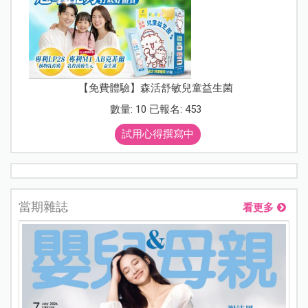
【免費體驗】森活舒敏兒童益生菌
數量: 10 已報名: 453
試用心得撰寫中
當期雜誌
看更多