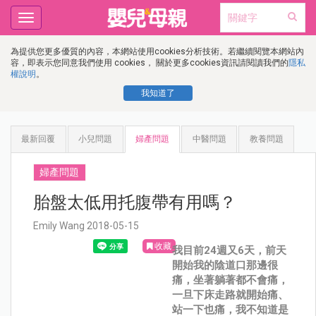
Toggle
navigation
為提供您更多優質的內容，本網站使用cookies分析技術。若繼續閱覽本網站內
容，即表示您同意我們使用 cookies， 關於更多cookies資訊請閱讀我們的
隱私
權說明
。
我知道了
最新回覆
小兒問題
婦產問題
中醫問題
教養問題
婦產問題
胎盤太低用托腹帶有用嗎？
Emily Wang 2018-05-15
收藏
我目前24週又6天，前天
開始我的陰道口那邊很
痛，坐著躺著都不會痛，
一旦下床走路就開始痛、
站一下也痛，我不知道是