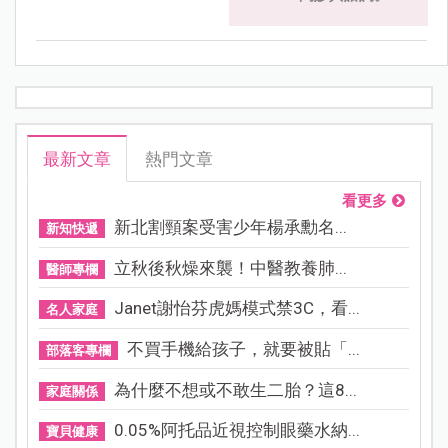
最新文章
熱門文章
看更多
新北割頸案受害少年楊承勳名...
新知快遞
立秋後秋燥來襲！中醫教養肺...
醫師專欄
Janet謝怡芬虎媽模式禁3C，看...
名人家庭
不買手機給孩子，就要被貼「...
部落客專欄
為什麼不想或不敢生二胎？這8...
家庭關係
0.05%阿托品近視控制眼藥水納...
寶貝健康