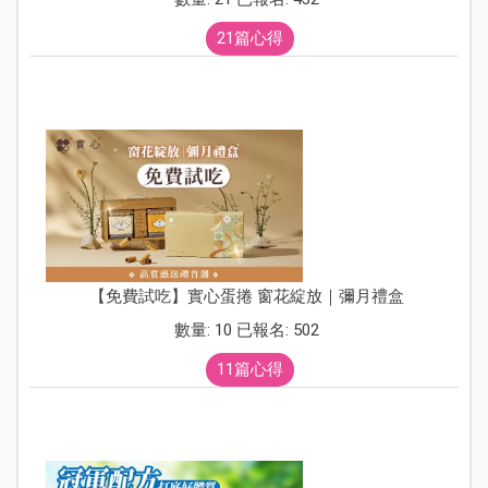
21篇心得
【免費試吃】實心蛋捲 窗花綻放｜彌月禮盒
數量: 10 已報名: 502
11篇心得