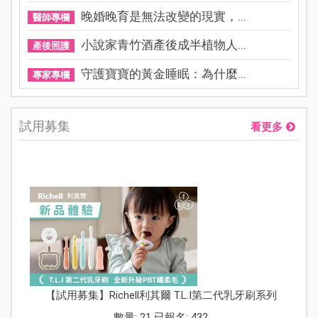
晚婚晚育是無法改變的現實，...
醫師專欄
小說家青竹酒產後成半植物人...
產後照護
守護寶寶的黃金睡眠：為什麼...
專家專欄
試用募集
看更多
【試用募集】Richell利其爾 T.L.I第二代乳牙刷系列
數量: 21 已報名: 432