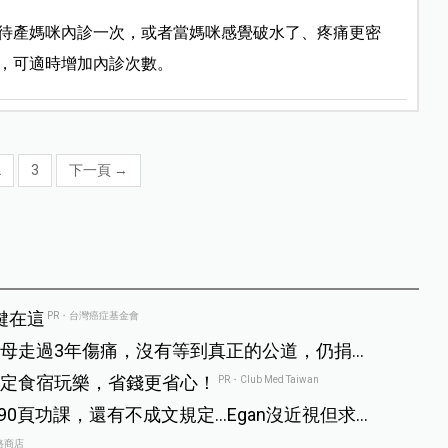
幫待產媽咪內診一次，或者當媽咪感覺破水了、疼痛更密
，可適時增加內診次數。
2
3
下一頁
→
鍵在這
PR・台灣癌症基金會
母走過3年傷痛，沒有等到真正的公道，仍捐
定食宿玩樂，省錢更省心！
PR・Club Med Taiwan
做90頁功課，還有不成文規定…Egan沒近視但求
路商店