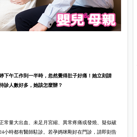
婷下午工作到一半時，忽然覺得肚子好痛！她立刻請
待診人數好多，她該怎麼辦？
正常量大出血、未足月宮縮、異常疼痛或發燒、疑似破
24小時都有醫師駐診。若孕媽咪剛好在門診，請即刻告