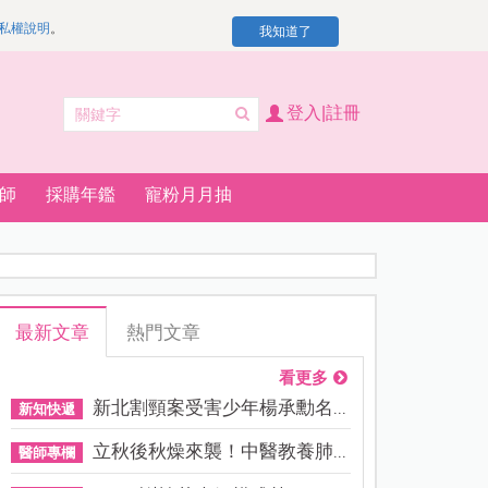
私權說明
。
我知道了
登入|註冊
師
採購年鑑
寵粉月月抽
最新文章
熱門文章
看更多
新北割頸案受害少年楊承勳名...
新知快遞
立秋後秋燥來襲！中醫教養肺...
醫師專欄