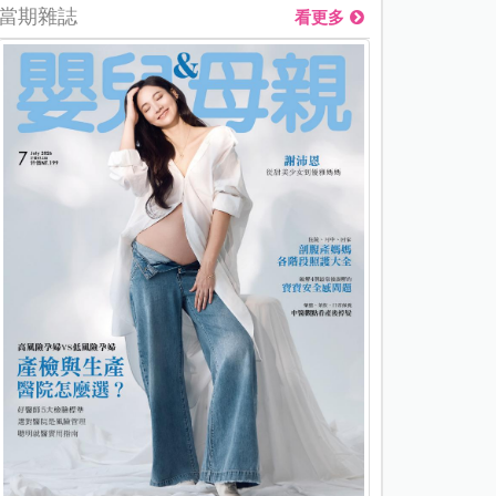
當期雜誌
看更多