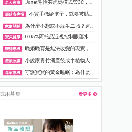
Janet謝怡芬虎媽模式禁3C，看...
名人家庭
不買手機給孩子，就要被貼「...
部落客專欄
為什麼不想或不敢生二胎？這8...
家庭關係
0.05%阿托品近視控制眼藥水納...
寶貝健康
晚婚晚育是無法改變的現實，...
醫師專欄
小說家青竹酒產後成半植物人...
產後照護
守護寶寶的黃金睡眠：為什麼...
專家專欄
試用募集
看更多