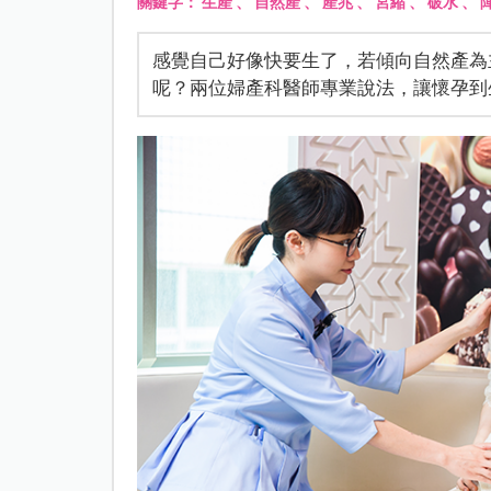
關鍵字：
生產
、
自然產
、
產兆
、
宮縮
、
破水
、
感覺自己好像快要生了，若傾向自然產為
呢？兩位婦產科醫師專業說法，讓懷孕到生