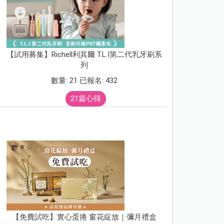
【試用募集】Richell利其爾 T.L.I第二代乳牙刷系
列
數量: 21 已報名: 432
21篇心得
【免費試吃】實心蛋捲 窗花綻放｜彌月禮盒