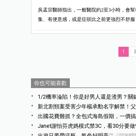
吳孟宗醫師指出，一般醫院約2至3小時，會
集、有便意感，或是症狀比之前更強烈不舒服
1
你也可能喜歡
1/2機率淪陷！你是好男人還是渣男？關
新北割頸案受害少年楊承勳名字解禁！父
550萬守護校園
出國花費難抓？全包式海島假期，一價搞
Janet謝怡芬虎媽模式禁3C，看30分要
饒：Mummy, please～
出遊只要帶這瓶，氣色好明亮
PR・三得利健康網