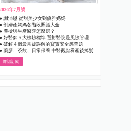
2026年7月號
● 謝沛恩 從甜美少女到優雅媽媽
● 剖婦產媽媽各階段照護大全
● 產檢與生產醫院怎麼選？
● 好醫師５大檢驗標準 選對醫院是風險管理
● 破解４個最常被誤解的寶寶安全感問題
● 藥膳、茶飲、日常保養 中醫觀點看產後掉髮
雜誌訂閱