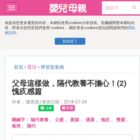
Toggle
navigation
為提供您更多優質的內容，本網站使用cookies分析技術。若繼續閱覽本網站內
容，即表示您同意我們使用 cookies， 關於更多cookies資訊請閱讀我們的
隱私
權說明
。
我知道了
首頁
育兒
學習當爸媽
父母這樣做，隔代教養不擔心！(2)
愧疚感篇
作者： 陳萱蘋 | 發表日期：2018-07-24
收藏
關鍵字：
隔代教養
、
公婆
、
婆媳
、
溝通
、
愧疚
、
雙薪
、
衝突
、
隔代