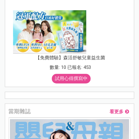
【免費體驗】森活舒敏兒童益生菌
數量: 10 已報名: 453
試用心得撰寫中
當期雜誌
看更多