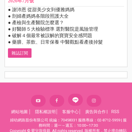
2026年7月號
● 謝沛恩 從甜美少女到優雅媽媽
● 剖婦產媽媽各階段照護大全
● 產檢與生產醫院怎麼選？
● 好醫師５大檢驗標準 選對醫院是風險管理
● 破解４個最常被誤解的寶寶安全感問題
● 藥膳、茶飲、日常保養 中醫觀點看產後掉髮
雜誌訂閱
網站地圖
│
隱私權說明
│
客服中心
│
廣告與合作
|
RSS
婦幼網路股份有限公司 統編：70458331 服務專線：02-8712-5959 | 服
務時間：週一～週五：10:00~17:30
Copyright © 嬰兒與母親. All rights reserved. 版權所有，禁止擅自轉貼