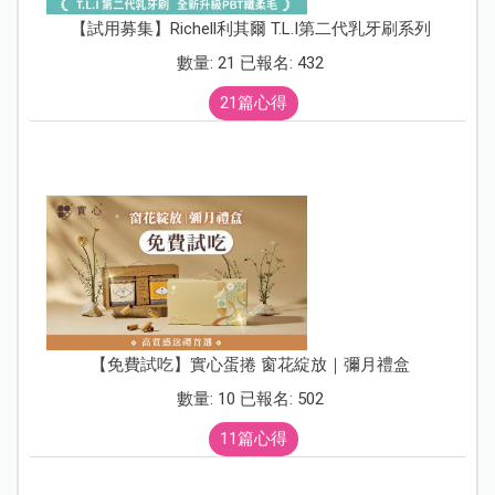
【試用募集】Richell利其爾 T.L.I第二代乳牙刷系列
數量: 21 已報名: 432
21篇心得
【免費試吃】實心蛋捲 窗花綻放｜彌月禮盒
數量: 10 已報名: 502
11篇心得