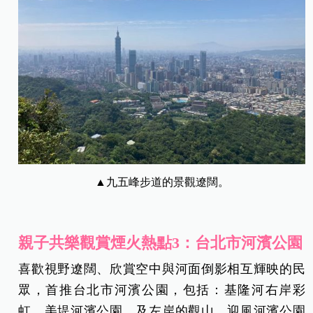
▲九五峰步道的景觀遼闊。
親子共樂觀賞煙火熱點3：台北市河濱公園
喜歡視野遼闊、欣賞空中與河面倒影相互輝映的民
眾，首推台北市河濱公園，包括：基隆河右岸彩
虹、美堤河濱公園，及左岸的觀山、迎風河濱公園