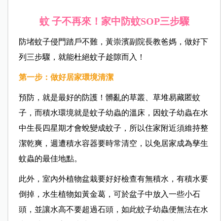
蚊
子不再來！家中防蚊SOP三步驟
防堵蚊子侵門踏戶不難，黃崇濱副院長教爸媽，做好下
列三步驟，就能杜絕蚊子趁隙而入！
第一步：做好居家環境清潔
預防，就是最好的防護！髒亂的草叢、草堆易藏匿蚊
子，而積水環境就是蚊子幼蟲的溫床，因蚊子幼蟲在水
中生長四星期才會蛻變成蚊子，所以住家附近須維持整
潔乾爽，週遭積水容器要時常清空，以免居家成為孳生
蚊蟲的最佳地點。
此外，室內外植物盆栽要好好檢查有無積水，有積水要
倒掉，水生植物如黃金葛，可於盆子中放入一些小石
頭，並讓水高不要超過石頭，如此蚊子幼蟲便無法在水