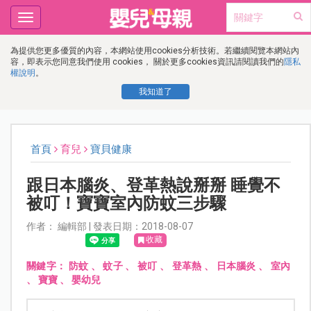
Toggle
navigation
為提供您更多優質的內容，本網站使用cookies分析技術。若繼續閱覽本網站內
容，即表示您同意我們使用 cookies， 關於更多cookies資訊請閱讀我們的
隱私
權說明
。
我知道了
首頁
育兒
寶貝健康
跟日本腦炎、登革熱說掰掰 睡覺不
被叮！寶寶室內防蚊三步驟
作者： 編輯部 | 發表日期：2018-08-07
收藏
關鍵字：
防蚊
、
蚊子
、
被叮
、
登革熱
、
日本腦炎
、
室內
、
寶寶
、
嬰幼兒