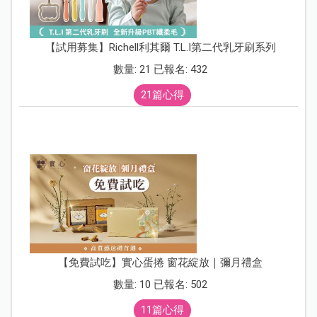
【試用募集】Richell利其爾 T.L.I第二代乳牙刷系列
數量: 21 已報名: 432
21篇心得
【免費試吃】實心蛋捲 窗花綻放｜彌月禮盒
數量: 10 已報名: 502
11篇心得