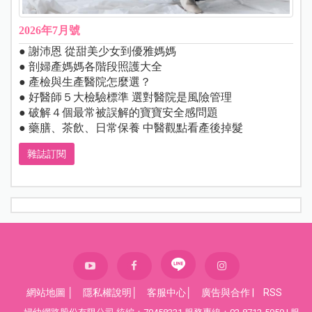
2026年7月號
● 謝沛恩 從甜美少女到優雅媽媽
● 剖婦產媽媽各階段照護大全
● 產檢與生產醫院怎麼選？
● 好醫師５大檢驗標準 選對醫院是風險管理
● 破解４個最常被誤解的寶寶安全感問題
● 藥膳、茶飲、日常保養 中醫觀點看產後掉髮
雜誌訂閱
網站地圖
│
隱私權說明
│
客服中心
│
廣告與合作
|
RSS