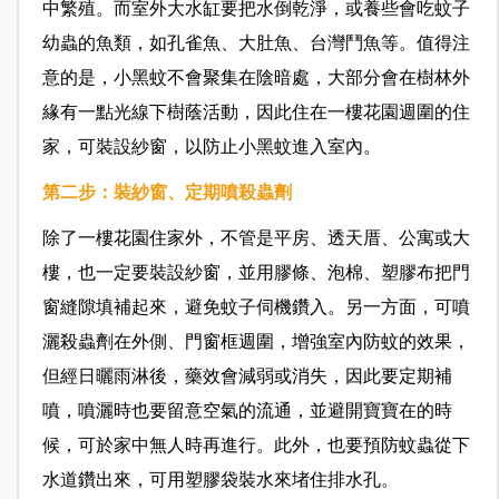
中繁殖。而室外大水缸要把水倒乾淨，或養些會吃蚊子
幼蟲的魚類，如孔雀魚、大肚魚、台灣鬥魚等。值得注
意的是，小黑蚊不會聚集在陰暗處，大部分會在樹林外
緣有一點光線下樹蔭活動，因此住在一樓花園週圍的住
家，可裝設紗窗，以防止小黑蚊進入室內。
第二步：裝紗窗、定期噴殺蟲劑
除了一樓花園住家外，不管是平房、透天厝、公寓或大
樓，也一定要裝設紗窗，並用膠條、泡棉、塑膠布把門
窗縫隙填補起來，避免蚊子伺機鑽入。另一方面，可噴
灑殺蟲劑在外側、門窗框週圍，增強室內防蚊的效果，
但經日曬雨淋後，藥效會減弱或消失，因此要定期補
噴，噴灑時也要留意空氣的流通，並避開寶寶在的時
候，可於家中無人時再進行。此外，也要預防蚊蟲從下
水道鑽出來，可用塑膠袋裝水來堵住排水孔。