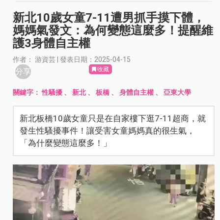
新北10歲女童7-11遭男抓手摸下體，
媽媽氣發文：為何變態這麼多！提醒維
護3身體自主權
作者： 游資芸 | 發表日期：2025-04-15
收藏
分享
關鍵字：
性騷擾
、
新北
、
板橋
、
身體自主權
、
亞東大學
新北板橋10歲女童只是在自家樓下逛7-11超商，就
發生性騷擾事件！讓受害女童媽媽真的很生氣，
「為什麼變態這麼多！」