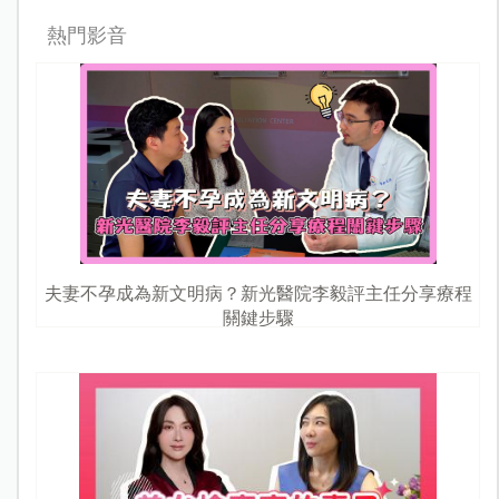
熱門影音
夫妻不孕成為新文明病？新光醫院李毅評主任分享療程
關鍵步驟