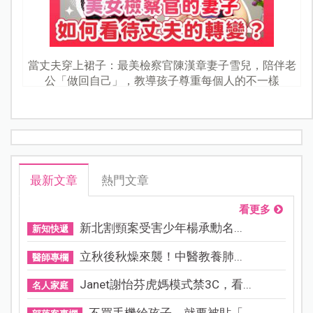
當丈夫穿上裙子：最美檢察官陳漢章妻子雪兒，陪伴老
公「做回自己」，教導孩子尊重每個人的不一樣
最新文章
熱門文章
看更多
新北割頸案受害少年楊承勳名...
新知快遞
立秋後秋燥來襲！中醫教養肺...
醫師專欄
Janet謝怡芬虎媽模式禁3C，看...
名人家庭
不買手機給孩子，就要被貼「...