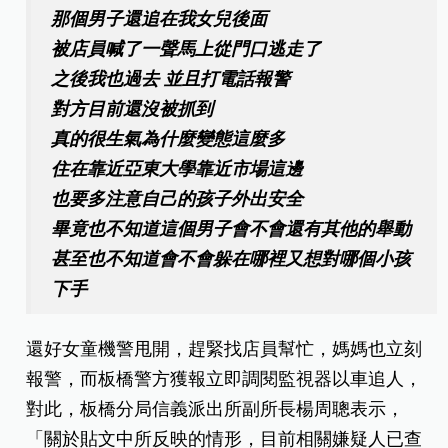
那個男子還追在我女兒後面
被店員喊了一聲馬上從門口逃走了
之後我也過去 並且打電話報警
對方目前還沒被抓到
真的很生氣為什麼變態這麼多
住在靠近亞東大學靠近市場這邊
也要多注意自己的孩子外出安全
畢竟也不知道這個男子會不會還有其他的舉動
甚至也不知道會不會躲在哪裡又想對哪個小孩
下手
還好女童機警甩開，趕緊找店員幫忙，媽媽也立刻
報警，而板橋警方獲報立即調閱監視器以車追人，
對此，板橋分局信義派出所副所長楊周聰表示，
「關於貼文中所反映的情形，目前相關嫌疑人已查