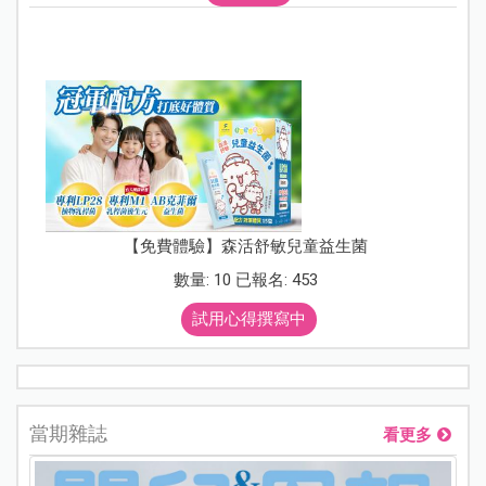
【免費體驗】森活舒敏兒童益生菌
數量: 10 已報名: 453
試用心得撰寫中
當期雜誌
看更多