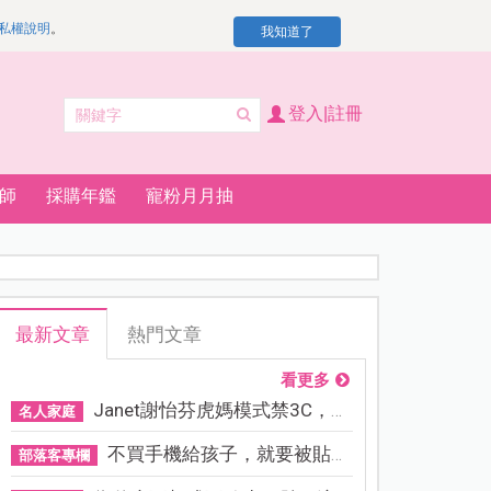
私權說明
。
我知道了
登入|註冊
師
採購年鑑
寵粉月月抽
最新文章
熱門文章
看更多
Janet謝怡芬虎媽模式禁3C，看...
名人家庭
不買手機給孩子，就要被貼「...
部落客專欄