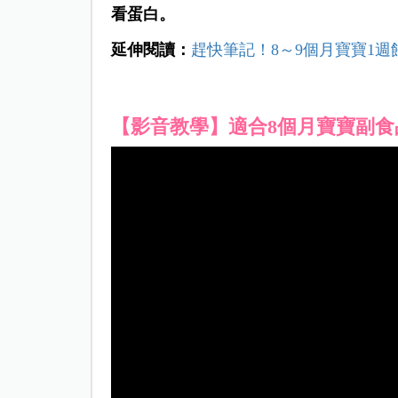
看蛋白。
延伸閱讀：
趕快筆記！8
～9個月寶寶1週
【影音教學】適合8個月寶寶副食