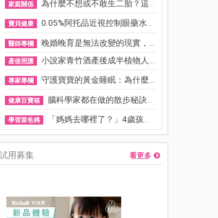
為什麼不想或不敢生二胎？這8...
家庭關係
0.05%阿托品近視控制眼藥水納...
寶貝健康
晚婚晚育是無法改變的現實，...
醫師專欄
小說家青竹酒產後成半植物人...
產後照護
守護寶寶的黃金睡眠：為什麼...
專家專欄
腦科學家都在做的散步秘訣！...
健康百寶箱
「媽媽去哪裡了？」4歲孩子還...
學習當爸媽
試用募集
看更多