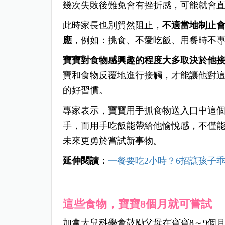
幾次失敗後難免會有挫折感，可能就會
此時家長也別貿然阻止，
不適當地制止
應
，例如：挑食、不愛吃飯、用餐時不
寶寶對食物感興趣的程度大多取決於他
寶和食物反覆地進行接觸，才能讓他對
的好習慣。
專家表示，寶寶用手抓食物送入口中這
手，而用手吃飯能帶給他愉悅感，不僅
未來更勇於嘗試新事物。
延伸閱讀：
一餐要吃2小時？6招讓孩子
這些食物，寶寶8個月就可嘗試
加拿大兒科學會鼓勵父母在寶寶8～9個