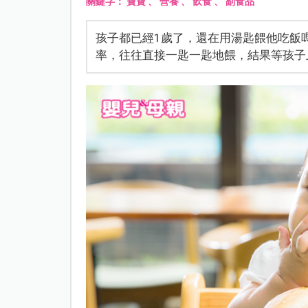
關鍵字：
寶寶
、
營養
、
飲食
、
副食品
孩子都已經1歲了，還在用湯匙餵他吃飯
率，往往直接一匙一匙地餵，結果等孩子