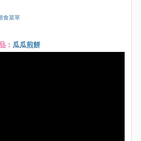
餵食菜單
品：
瓜瓜煎餅