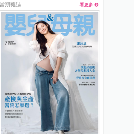
當期雜誌
看更多