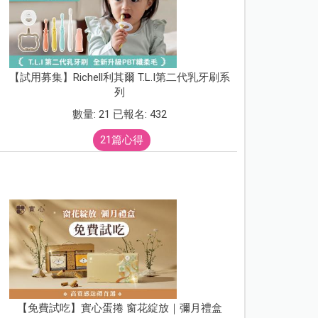
【試用募集】Richell利其爾 T.L.I第二代乳牙刷系
列
數量: 21 已報名: 432
21篇心得
【免費試吃】實心蛋捲 窗花綻放｜彌月禮盒