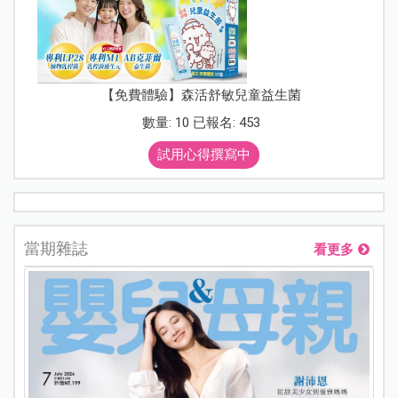
【免費體驗】森活舒敏兒童益生菌
數量: 10 已報名: 453
試用心得撰寫中
當期雜誌
看更多