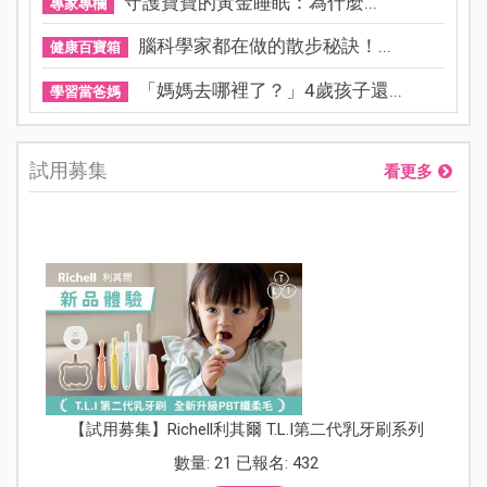
守護寶寶的黃金睡眠：為什麼...
專家專欄
腦科學家都在做的散步秘訣！...
健康百寶箱
「媽媽去哪裡了？」4歲孩子還...
學習當爸媽
試用募集
看更多
【試用募集】Richell利其爾 T.L.I第二代乳牙刷系列
數量: 21 已報名: 432