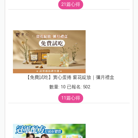
21篇心得
【免費試吃】實心蛋捲 窗花綻放｜彌月禮盒
數量: 10 已報名: 502
11篇心得