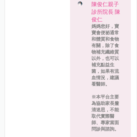
陳俊仁親子
診所院長 陳
俊仁
媽媽您好，寶
寶會便祕通常
和體質和食物
有關，除了食
物補充纖維質
以外，也可以
補充點益生
菌，如果有流
血情況，建議
看醫師。
※本平台主要
為協助家長釐
清迷思，不能
取代實際醫
師、專家當面
問診與諮詢。