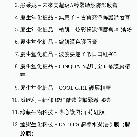
彤采妮－未來美超級A醇緊緻煥膚卸妝膏
慶生堂化粧品－無患子－古寶亮澤修護潤唇膏
慶生堂化粧品－植肌－炫彩粉漾潤唇膏-01淡粉
慶生堂化粧品－綻妍潤色護唇膏
慶生堂化粧品－波波要趣了假日口紅#03
慶生堂化粧品－CINQUAIN思珂全面修護唇精
華
慶生堂化粧品－COOL GIRL 護唇精華
威欣利－軒郁 琥珀微臻逆齡緊緻 膠囊
綠藤生物科技－專心護唇油-莓紅版
孟鄉生化科技－EYELES 超導水凝法令膜（膠
原膜）