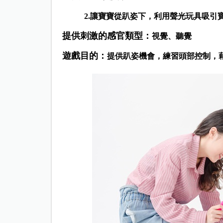
2.讓寶寶
從趴姿下，利用聲光玩具吸引
提
供刺激
的感官類型：
視覺、聽覺
遊戲目的：
提供趴姿機會，練習頭部控制，