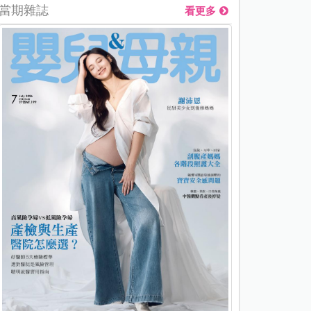
當期雜誌
看更多