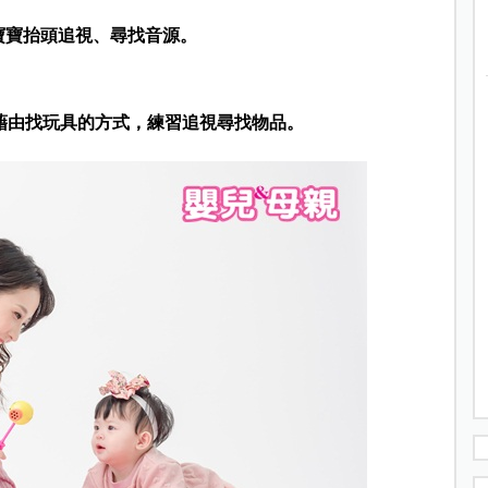
寶寶抬頭追視、尋找音源。
藉由找玩具的方式，練習追視尋找物品。