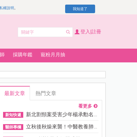
私權說明
。
我知道了
登入|註冊
師
採購年鑑
寵粉月月抽
最新文章
熱門文章
看更多
新北割頸案受害少年楊承勳名...
新知快遞
立秋後秋燥來襲！中醫教養肺...
醫師專欄