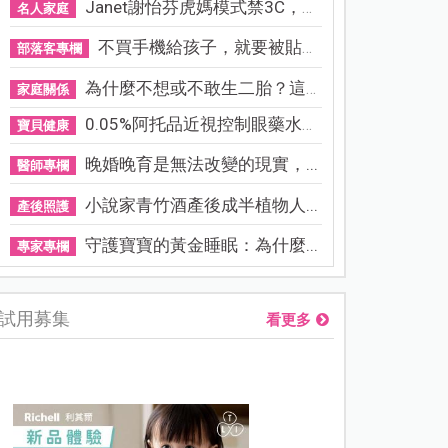
Janet謝怡芬虎媽模式禁3C，看...
名人家庭
不買手機給孩子，就要被貼「...
部落客專欄
為什麼不想或不敢生二胎？這8...
家庭關係
0.05%阿托品近視控制眼藥水納...
寶貝健康
晚婚晚育是無法改變的現實，...
醫師專欄
小說家青竹酒產後成半植物人...
產後照護
守護寶寶的黃金睡眠：為什麼...
專家專欄
試用募集
看更多