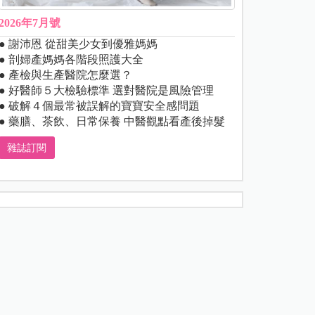
2026年7月號
● 謝沛恩 從甜美少女到優雅媽媽
● 剖婦產媽媽各階段照護大全
● 產檢與生產醫院怎麼選？
● 好醫師５大檢驗標準 選對醫院是風險管理
● 破解４個最常被誤解的寶寶安全感問題
● 藥膳、茶飲、日常保養 中醫觀點看產後掉髮
雜誌訂閱