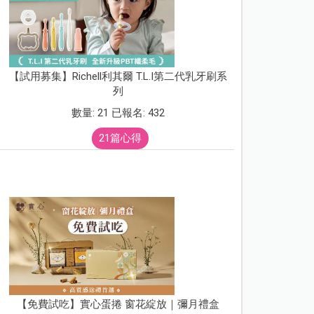
【試用募集】Richell利其爾 T.L.I第二代乳牙刷系
列
數量: 21 已報名: 432
21篇心得
【免費試吃】實心蛋捲 窗花綻放｜彌月禮盒