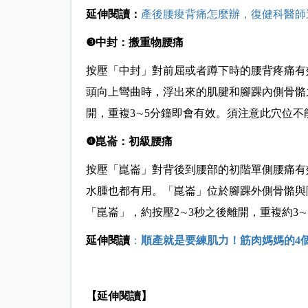
延伸閱讀：
產後腰痠背痛怎麼辦，復健科醫師
❸中封：搬重物腰痛
按壓「中封」對前屈或者蹲下時的腰背疼痛有
頭向上彎曲時，浮出來的肌腱和腳踝內側骨骼
開，重複3∼5分鐘即會有效。須注意此穴位不
❹崑崙：初級腰痛
按壓「崑崙」對背後到腰部的初階單側腰痛有
水腫也都有用。「崑崙」位於腳踝外側骨骼與
「崑崙」，約按壓2∼3秒之後離開，重複約3
延伸閱讀
：
順產就是要練肌力！筋肉媽媽的4
【延伸閱讀】