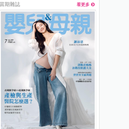
當期雜誌
看更多