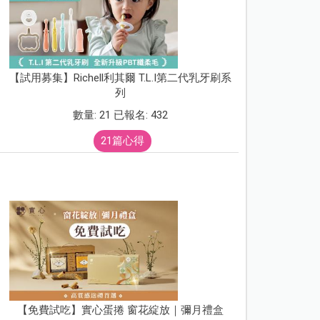
【試用募集】Richell利其爾 T.L.I第二代乳牙刷系
列
數量: 21 已報名: 432
21篇心得
【免費試吃】實心蛋捲 窗花綻放｜彌月禮盒