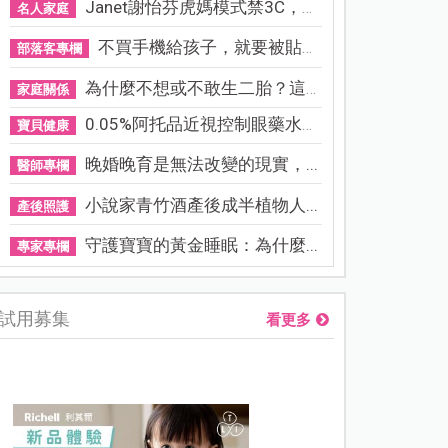
Janet謝怡芬虎媽模式禁3C，看...
名人家庭
不買手機給孩子，就要被貼「...
部落客專欄
為什麼不想或不敢生二胎？這8...
家庭關係
0.05%阿托品近視控制眼藥水納...
寶貝健康
晚婚晚育是無法改變的現實，...
醫師專欄
小說家青竹酒產後成半植物人...
產後照護
守護寶寶的黃金睡眠：為什麼...
專家專欄
試用募集
看更多