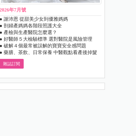
2026年7月號
● 謝沛恩 從甜美少女到優雅媽媽
● 剖婦產媽媽各階段照護大全
● 產檢與生產醫院怎麼選？
● 好醫師５大檢驗標準 選對醫院是風險管理
● 破解４個最常被誤解的寶寶安全感問題
● 藥膳、茶飲、日常保養 中醫觀點看產後掉髮
雜誌訂閱