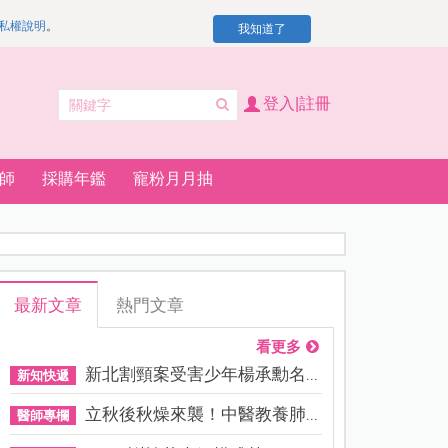
私權說明
。
我知道了
登入|註冊
師
採購年鑑
寵粉月月抽
最新文章
熱門文章
看更多
新北割頸案受害少年楊承勳名...
新知快遞
立秋後秋燥來襲！中醫教養肺...
醫師專欄