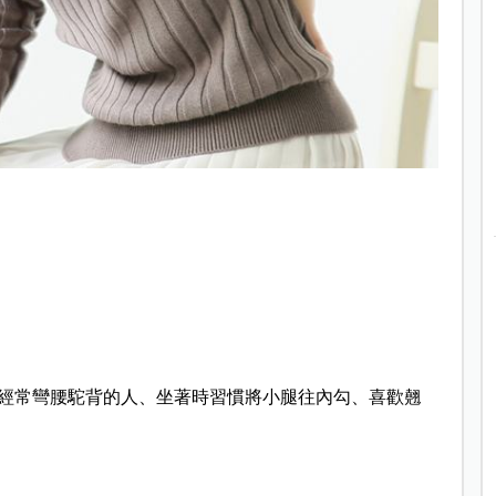
經常彎腰駝背的人、坐著時習慣將小腿往內勾、喜歡翹