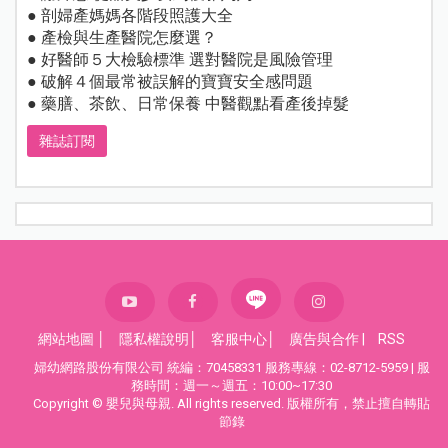
● 剖婦產媽媽各階段照護大全
● 產檢與生產醫院怎麼選？
● 好醫師５大檢驗標準 選對醫院是風險管理
● 破解４個最常被誤解的寶寶安全感問題
● 藥膳、茶飲、日常保養 中醫觀點看產後掉髮
雜誌訂閱
網站地圖
│
隱私權說明
│
客服中心
│
廣告與合作
|
RSS
婦幼網路股份有限公司 統編：70458331 服務專線：02-8712-5959 | 服
務時間：週一～週五：10:00~17:30
Copyright © 嬰兒與母親. All rights reserved. 版權所有，禁止擅自轉貼
節錄