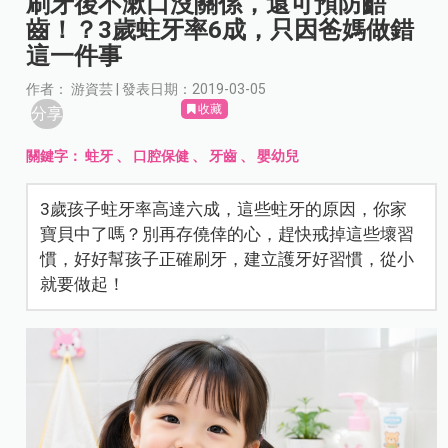
刷牙後不漱口沒關係，還可預防齬
齒！？3歲蛀牙率6成，只因爸媽做錯
這一件事
作者： 游資芸 | 發表日期：2019-03-05
收藏
分享
關鍵字：
蛀牙
、
口腔保健
、
牙齒
、
嬰幼兒
3歲孩子蛀牙率高達六成，這些蛀牙的原因，你家
寶貝中了嗎？別再存僥倖的心，趕快戒掉這些壞習
慣，好好幫孩子正確刷牙，建立護牙好習慣，從小
就要做起！