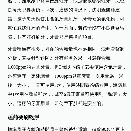
然而，如果家中寶貝已經蛀牙，或是他很容易蛀牙，又或
是每天都要夜奶3、4次，這樣的情況下，沈明萱醫師建
議，孩子每天應使用含氟牙膏刷牙，牙膏裡的氟化物，可
幫忙減緩蛀牙的產生。另一方面，若孩子沒有不良進食習
慣，並有好好刷牙，牙膏只是選擇的項目。
牙膏種類有很多，裡面的含氟量也不盡相同，沈明萱醫師
分析，若要針對預防蛀牙有顯著效果，可選擇含氟
1,000ppm的兒童牙膏。但3歲以下孩子若要使用含氟牙膏，
必須遵守一定建議量：1000ppm兒童牙膏一次用量為「米
粒」大小，一天可使用2次，使用時間看爸媽方便，建議其
中1次用在睡前那次；3歲至6歲牙膏量可使用到「豌豆」大
小。這樣的牙膏用量，即使吞下肚都是安全的。
睡前要刷乾淨
標準刷牙次數和時間是三餐飯後加睡前，但爸媽多半要上