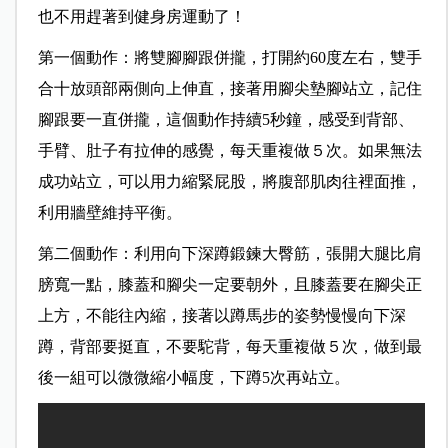
也不用趕著到健身房運動了！
第一個動作：將雙腳腳跟併攏，打開約60度左右，雙手
合十放頭部兩側向上伸直，接著用腳尖墊腳站立，記住
腳跟要一直併攏，這個動作持續5秒鐘，感受到背部、
手臂、肚子有拉伸的感覺，每天重複做５次。如果無法
成功站立，可以用力縮緊屁股，將腹部肌肉往裡面推，
利用牆壁維持平衡。
第二個動作：利用向下深蹲鍛鍊大臀筋，張開大腿比肩
膀寬一點，膝蓋和腳尖一定要朝外，且膝蓋要在腳尖正
上方，不能往內縮，接著以蹲馬步的姿勢慢慢向下深
蹲，背部要挺直，不要駝背，每天重複做５次，做到最
後一組可以微微縮小幅度，下蹲5次再站立。