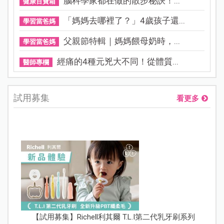
腦科學家都在做的散步秘訣！...
健康百寶箱
「媽媽去哪裡了？」4歲孩子還...
學習當爸媽
父親節特輯｜媽媽餵母奶時，...
學習當爸媽
經痛的4種元兇大不同！從體質...
醫師專欄
試用募集
看更多
【試用募集】Richell利其爾 T.L.I第二代乳牙刷系列