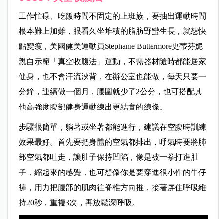
工作忙碌、吃飯時間不固定的上班族，要抽出運動時間
根本難上加難，眼看久坐堆積的脂肪野蠻生長，就想快
點變瘦，美國健美運動員Stephanie Buttermore史蒂芬妮
親自示範「真空收腹法」運動，不需器材隨時都能居家
健身，也不會汗流浹背，在辦公室也能做，每天只要一
分鐘，連續做一個月，腰圍就少了2公分，也可搭配其
他高強度腹部健身運動練出更結實的線條。
步驟很簡單，躺著或坐著都能進行，建議在空腹時訓練
效果最好。首先要把身體的空氣都排出，呼氣時要將肺
部空氣都吐走，讓肚子保持凹陷，像是被一拳打進肚
子，縮起來的感覺，也可想像你是要穿進很小件的牛仔
褲，用力把腹部的肌肉往脊椎方向推，接著屏住呼吸維
持20秒，重複3次，再放鬆深呼吸。