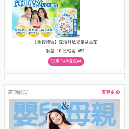
【免費體驗】森活舒敏兒童益生菌
數量: 10 已報名: 453
試用心得撰寫中
當期雜誌
看更多