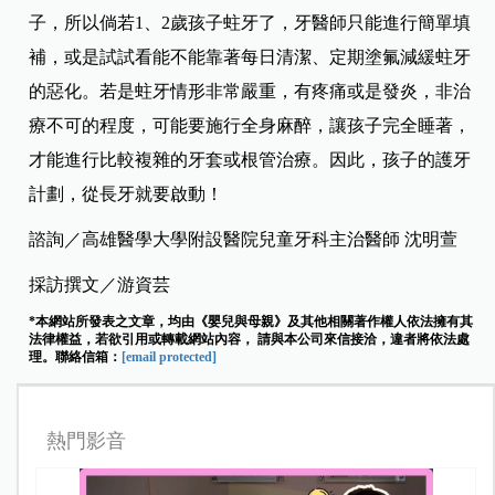
子，所以倘若1、2歲孩子蛀牙了，牙醫師只能進行簡單填
補，或是試試看能不能靠著每日清潔、定期塗氟減緩蛀牙
的惡化。若是蛀牙情形非常嚴重，有疼痛或是發炎，非治
療不可的程度，可能要施行全身麻醉，讓孩子完全睡著，
才能進行比較複雜的牙套或根管治療。
因此，孩子的護牙
計劃，從長牙就要啟動！
諮詢／高雄醫學大學附設醫院兒童牙科主治醫師 沈明萱
採訪撰文／游資芸
*本網站所發表之文章，均由《嬰兒與母親》及其他相關著作權人依法擁有其
法律權益，若欲引用或轉載網站內容， 請與本公司來信接洽，違者將依法處
理。聯絡信箱：
[email protected]
熱門影音