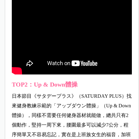
TOP2：Up & Down體操
日本節目《サタデープラス》（SATURDAY PLUS）找
來健身教練示範的「アップダウン體操」（Up & Down
體操），同樣不需要任何健身器材就能做，總共只有2
個動作，堅持一周下來，腰圍最多可以減少7公分，程
序簡單又不容易忘記，實在是上班族女生的福音，加班