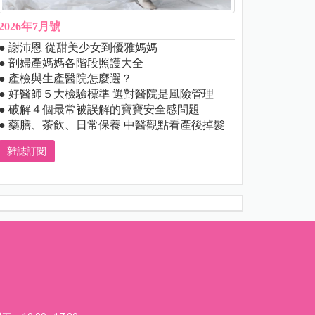
2026年7月號
● 謝沛恩 從甜美少女到優雅媽媽
● 剖婦產媽媽各階段照護大全
● 產檢與生產醫院怎麼選？
● 好醫師５大檢驗標準 選對醫院是風險管理
● 破解４個最常被誤解的寶寶安全感問題
● 藥膳、茶飲、日常保養 中醫觀點看產後掉髮
雜誌訂閱