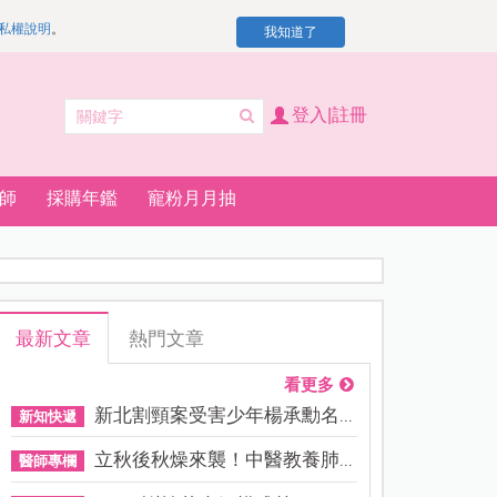
私權說明
。
我知道了
登入|註冊
師
採購年鑑
寵粉月月抽
最新文章
熱門文章
看更多
新北割頸案受害少年楊承勳名...
新知快遞
立秋後秋燥來襲！中醫教養肺...
醫師專欄