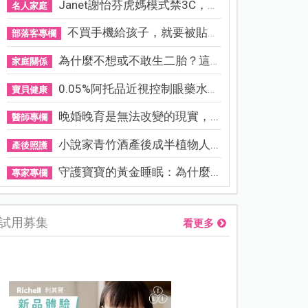
Janet謝怡芬虎媽模式禁3C，看...
名人家庭
不買手機給孩子，就要被貼「...
部落客專欄
為什麼不想或不敢生二胎？這8...
家庭關係
0.05%阿托品近視控制眼藥水納...
寶貝健康
晚婚晚育是無法改變的現實，...
醫師專欄
小說家青竹酒產後成半植物人...
產後照護
守護寶寶的黃金睡眠：為什麼...
專家專欄
試用募集
看更多