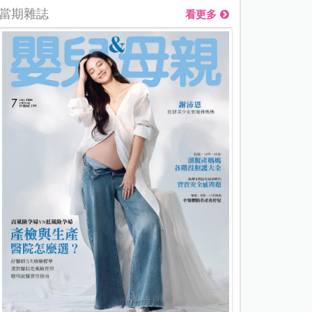
當期雜誌
看更多