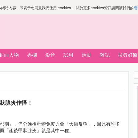
站內容，即表示您同意我們使用 cookies， 關於更多cookies資訊請閱讀我們的
隱
封面人物
專欄
影音
試用
活動
雜誌
搜尋好醫
狀腺炎作怪！
忍期」，但分娩後母體免疫力會「大幅反彈」，因此有許多
而「產後甲狀腺炎」就是其中一種。