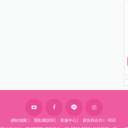
網站地圖
│
隱私權說明
│
客服中心
│
廣告與合作
|
RSS