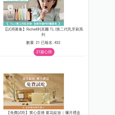
【試用募集】Richell利其爾 T.L.I第二代乳牙刷系
列
數量: 21 已報名: 432
21篇心得
【免費試吃】實心蛋捲 窗花綻放｜彌月禮盒