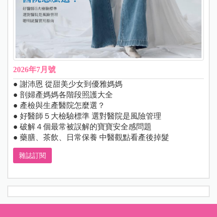
2026年7月號
● 謝沛恩 從甜美少女到優雅媽媽
● 剖婦產媽媽各階段照護大全
● 產檢與生產醫院怎麼選？
● 好醫師５大檢驗標準 選對醫院是風險管理
● 破解４個最常被誤解的寶寶安全感問題
● 藥膳、茶飲、日常保養 中醫觀點看產後掉髮
雜誌訂閱