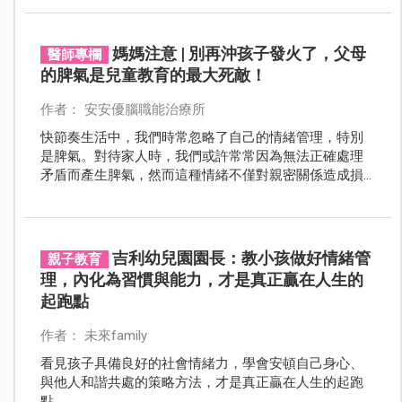
媽媽注意 | 別再沖孩子發火了，父母
醫師專欄
的脾氣是兒童教育的最大死敵！
作者： 安安優腦職能治療所
快節奏生活中，我們時常忽略了自己的情緒管理，特別
是脾氣。對待家人時，我們或許常常因為無法正確處理
矛盾而產生脾氣，然而這種情緒不僅對親密關係造成損
害，更可能深遠地影響到孩子的成長。透過溝通、真實
面對情緒以及表達情感的方式，可幫助建立更健康、穩
定且和諧的家庭關係。
吉利幼兒園園長：教小孩做好情緒管
親子教育
理，內化為習慣與能力，才是真正贏在人生的
起跑點
作者： 未來family
看見孩子具備良好的社會情緒力，學會安頓自己身心、
與他人和諧共處的策略方法，才是真正贏在人生的起跑
點。