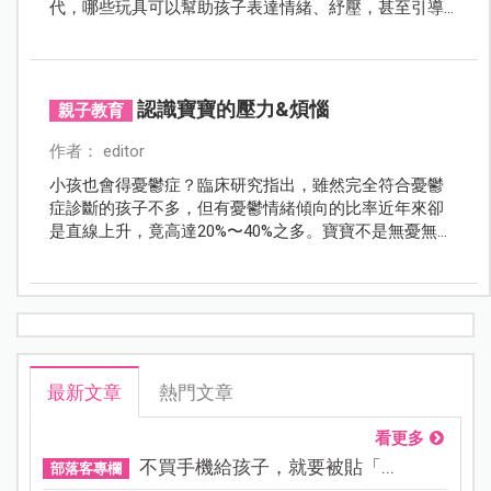
代，哪些玩具可以幫助孩子表達情緒、紓壓，甚至引導
他們冥想、靜心、助眠？
認識寶寶的壓力&煩惱
親子教育
作者： editor
小孩也會得憂鬱症？臨床研究指出，雖然完全符合憂鬱
症診斷的孩子不多，但有憂鬱情緒傾向的比率近年來卻
是直線上升，竟高達20%〜40%之多。寶寶不是無憂無慮
的嗎？他們會有哪些壓力和煩惱？面對不擅表達情緒的
幼兒，父母又該如何覺察與處理他們的情緒障礙呢？
最新文章
熱門文章
看更多
不買手機給孩子，就要被貼「...
部落客專欄