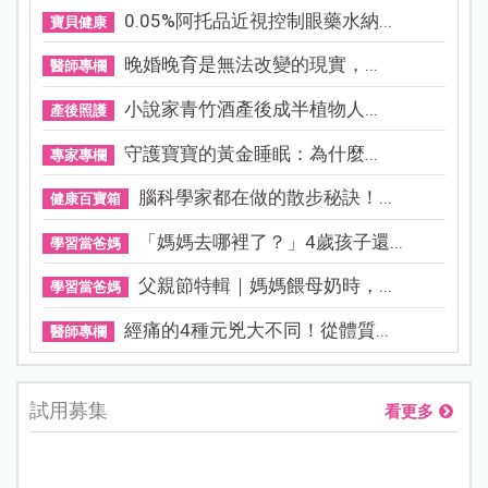
0.05%阿托品近視控制眼藥水納...
寶貝健康
晚婚晚育是無法改變的現實，...
醫師專欄
小說家青竹酒產後成半植物人...
產後照護
守護寶寶的黃金睡眠：為什麼...
專家專欄
腦科學家都在做的散步秘訣！...
健康百寶箱
「媽媽去哪裡了？」4歲孩子還...
學習當爸媽
父親節特輯｜媽媽餵母奶時，...
學習當爸媽
經痛的4種元兇大不同！從體質...
醫師專欄
試用募集
看更多