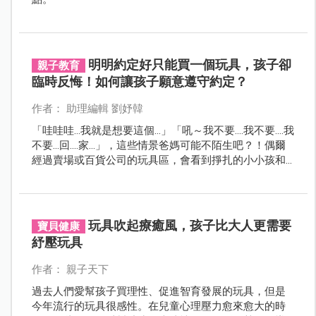
明明約定好只能買一個玩具，孩子卻
親子教育
臨時反悔！如何讓孩子願意遵守約定？
作者： 助理編輯 劉妤韓
「哇哇哇…我就是想要這個…」「吼～我不要….我不要….我
不要…回….家…」，這些情景爸媽可能不陌生吧？！偶爾
經過賣場或百貨公司的玩具區，會看到掙扎的小小孩和
無奈的父母，正在上演諜對諜的景象；或許我們小時候
就是那個躺在地上打滾的小小孩，也有可能以前/現在/未
來是旁邊尷尬又無助的父母。父母該怎麼做，才能成功
引導孩子合宜地表達情緒及遵守約定呢？
玩具吹起療癒風，孩子比大人更需要
寶貝健康
紓壓玩具
作者： 親子天下
過去人們愛幫孩子買理性、促進智育發展的玩具，但是
今年流行的玩具很感性。在兒童心理壓力愈來愈大的時