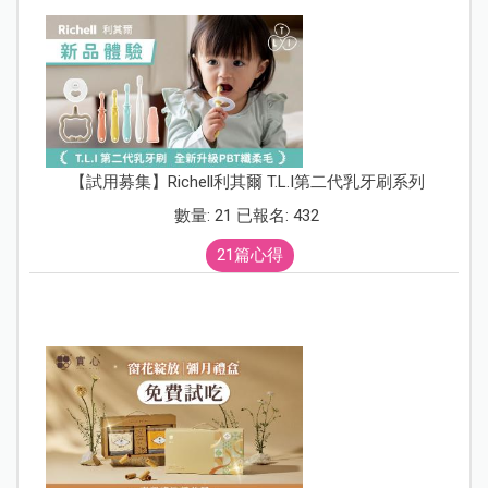
【試用募集】Richell利其爾 T.L.I第二代乳牙刷系列
數量: 21 已報名: 432
21篇心得