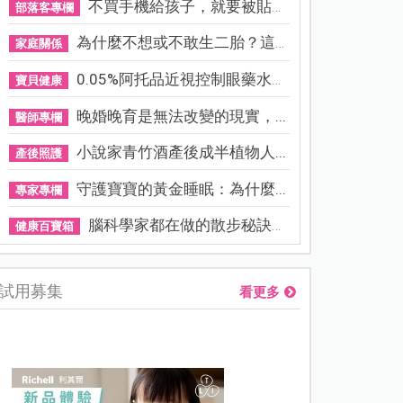
不買手機給孩子，就要被貼「...
部落客專欄
為什麼不想或不敢生二胎？這8...
家庭關係
0.05%阿托品近視控制眼藥水納...
寶貝健康
晚婚晚育是無法改變的現實，...
醫師專欄
小說家青竹酒產後成半植物人...
產後照護
守護寶寶的黃金睡眠：為什麼...
專家專欄
腦科學家都在做的散步秘訣！...
健康百寶箱
試用募集
看更多