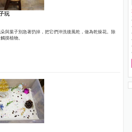
子玩
花朵與葉子別急著扔掉，把它們沖洗後風乾，做為乾燥花。除
，觸摸植物。