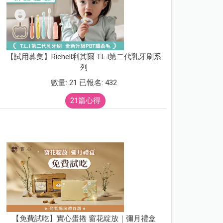
【試用募集】Richell利其爾 T.L.I第二代乳牙刷系
列
數量: 21 已報名: 432
21篇心得
【免費試吃】實心蛋捲 窗花綻放｜彌月禮盒