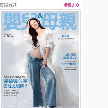
當期雜誌
看更多