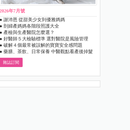
2026年7月號
● 謝沛恩 從甜美少女到優雅媽媽
● 剖婦產媽媽各階段照護大全
● 產檢與生產醫院怎麼選？
● 好醫師５大檢驗標準 選對醫院是風險管理
● 破解４個最常被誤解的寶寶安全感問題
● 藥膳、茶飲、日常保養 中醫觀點看產後掉髮
雜誌訂閱