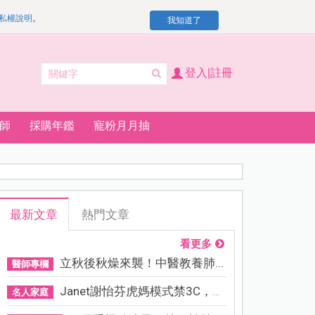
私權說明
。
我知道了
登入|註冊
師
採購年鑑
寵粉月月抽
最新文章
熱門文章
看更多
立秋後秋燥來襲！中醫教養肺...
醫師專欄
Janet謝怡芬虎媽模式禁3C，看...
名人家庭