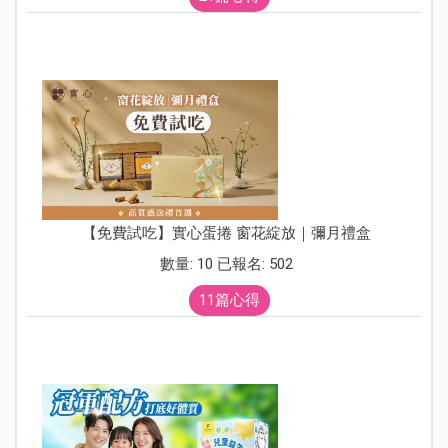
【免費試吃】實心蛋捲 窗花綻放｜彌月禮盒
數量: 10 已報名: 502
11篇心得