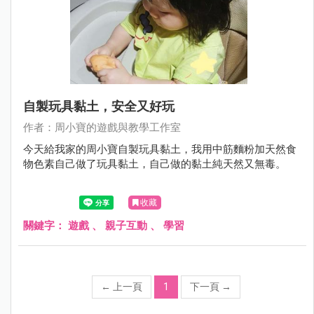
自製玩具黏土，安全又好玩
作者：周小寶的遊戲與教學工作室
今天給我家的周小寶自製玩具黏土，我用中筋麵粉加天然食
物色素自己做了玩具黏土，自己做的黏土純天然又無毒。
收藏
關鍵字：
遊戲
、
親子互動
、
學習
←
上一頁
1
下一頁
→