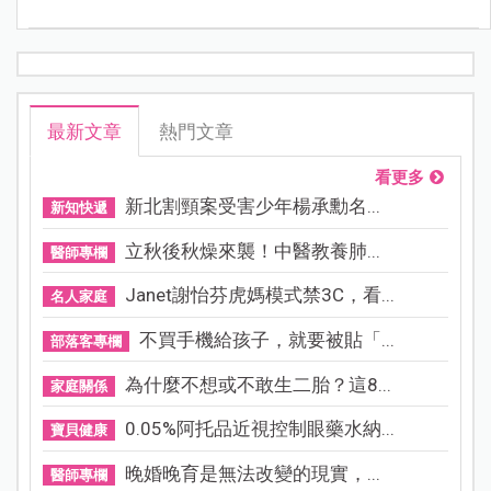
最新文章
熱門文章
看更多
新北割頸案受害少年楊承勳名...
新知快遞
立秋後秋燥來襲！中醫教養肺...
醫師專欄
Janet謝怡芬虎媽模式禁3C，看...
名人家庭
不買手機給孩子，就要被貼「...
部落客專欄
為什麼不想或不敢生二胎？這8...
家庭關係
0.05%阿托品近視控制眼藥水納...
寶貝健康
晚婚晚育是無法改變的現實，...
醫師專欄