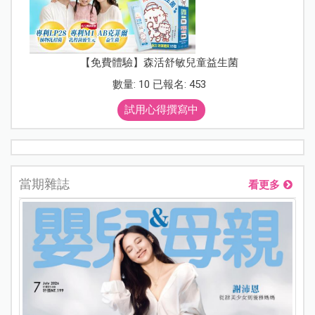
【免費體驗】森活舒敏兒童益生菌
數量: 10 已報名: 453
試用心得撰寫中
當期雜誌
看更多