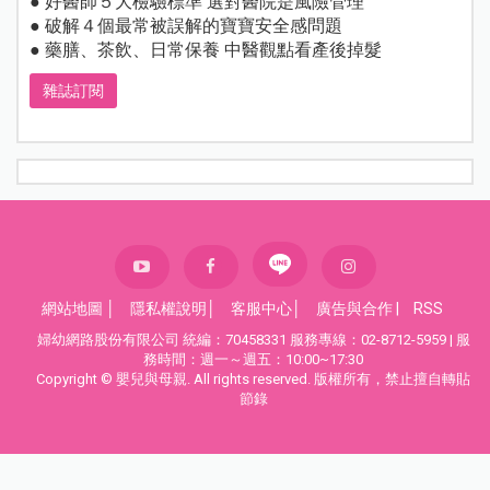
● 好醫師５大檢驗標準 選對醫院是風險管理
● 破解４個最常被誤解的寶寶安全感問題
● 藥膳、茶飲、日常保養 中醫觀點看產後掉髮
雜誌訂閱
網站地圖
│
隱私權說明
│
客服中心
│
廣告與合作
|
RSS
婦幼網路股份有限公司 統編：70458331 服務專線：02-8712-5959 | 服
務時間：週一～週五：10:00~17:30
Copyright © 嬰兒與母親. All rights reserved. 版權所有，禁止擅自轉貼
節錄