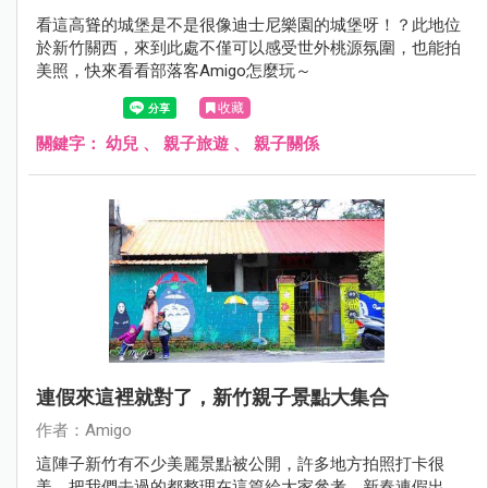
看這高聳的城堡是不是很像迪士尼樂園的城堡呀！？此地位
於新竹關西，來到此處不僅可以感受世外桃源氛圍，也能拍
美照，快來看看部落客Amigo怎麼玩～
收藏
關鍵字：
幼兒
、
親子旅遊
、
親子關係
連假來這裡就對了，新竹親子景點大集合
作者：Amigo
這陣子新竹有不少美麗景點被公開，許多地方拍照打卡很
美，把我們去過的都整理在這篇給大家參考，新春連假出