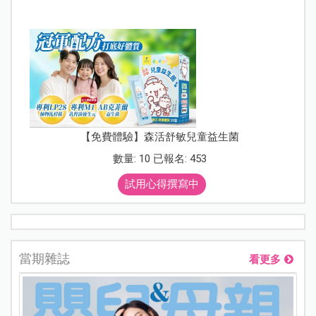
【免費體驗】森活舒敏兒童益生菌
數量: 10 已報名: 453
試用心得撰寫中
當期雜誌
看更多