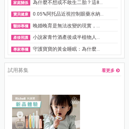
為什麼不想或不敢生二胎？這8...
家庭關係
0.05%阿托品近視控制眼藥水納...
寶貝健康
晚婚晚育是無法改變的現實，...
醫師專欄
小說家青竹酒產後成半植物人...
產後照護
守護寶寶的黃金睡眠：為什麼...
專家專欄
試用募集
看更多