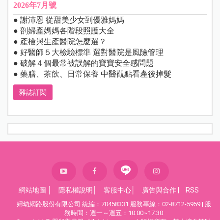
2026年7月號
● 謝沛恩 從甜美少女到優雅媽媽
● 剖婦產媽媽各階段照護大全
● 產檢與生產醫院怎麼選？
● 好醫師５大檢驗標準 選對醫院是風險管理
● 破解４個最常被誤解的寶寶安全感問題
● 藥膳、茶飲、日常保養 中醫觀點看產後掉髮
雜誌訂閱
網站地圖
│
隱私權說明
│
客服中心
│
廣告與合作
|
RSS
婦幼網路股份有限公司 統編：70458331 服務專線：02-8712-5959 | 服
務時間：週一～週五：10:00~17:30