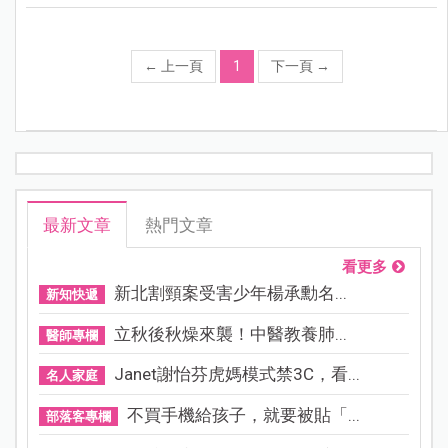
←
上一頁
1
下一頁
→
最新文章
熱門文章
看更多
新北割頸案受害少年楊承勳名...
新知快遞
立秋後秋燥來襲！中醫教養肺...
醫師專欄
Janet謝怡芬虎媽模式禁3C，看...
名人家庭
不買手機給孩子，就要被貼「...
部落客專欄