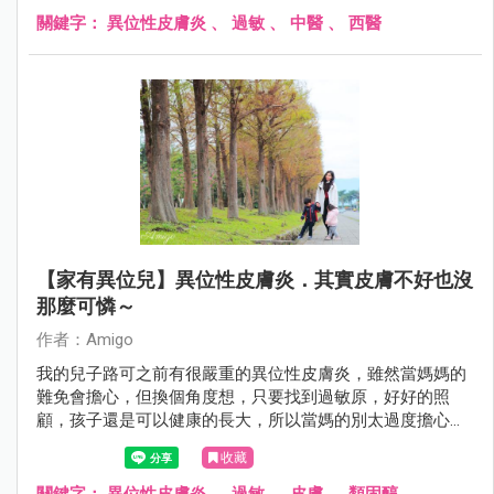
關鍵字：
異位性皮膚炎
、
過敏
、
中醫
、
西醫
【家有異位兒】異位性皮膚炎．其實皮膚不好也沒
那麼可憐～
作者：Amigo
我的兒子路可之前有很嚴重的異位性皮膚炎，雖然當媽媽的
難免會擔心，但換個角度想，只要找到過敏原，好好的照
顧，孩子還是可以健康的長大，所以當媽的別太過度擔心
囉！
收藏
關鍵字：
異位性皮膚炎
、
過敏
、
皮膚
、
類固醇