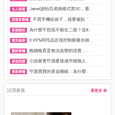
Janet謝怡芬虎媽模式禁3C，看...
名人家庭
不買手機給孩子，就要被貼「...
部落客專欄
為什麼不想或不敢生二胎？這8...
家庭關係
0.05%阿托品近視控制眼藥水納...
寶貝健康
晚婚晚育是無法改變的現實，...
醫師專欄
小說家青竹酒產後成半植物人...
產後照護
守護寶寶的黃金睡眠：為什麼...
專家專欄
試用募集
看更多