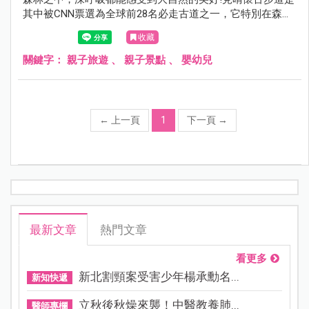
其中被CNN票選為全球前28名必走古道之一，它特別在森林
裡的廢棄鐵軌，地表上植披豐富，全程幾乎不會日曬，走起
收藏
來又相當好走，算是高山中相當親民的一條步道！全程2.25
公里，可惜的是2013年因颱風而被摧毀，目前僅修復到前
關鍵字：
親子旅遊
、
親子景點
、
嬰幼兒
900公尺開放通行，雖然很短，但依舊不減它的美麗~來到太
平山，一定別錯過的見晴懷古步道。
←
上一頁
1
下一頁
→
最新文章
熱門文章
看更多
新北割頸案受害少年楊承勳名...
新知快遞
立秋後秋燥來襲！中醫教養肺...
醫師專欄