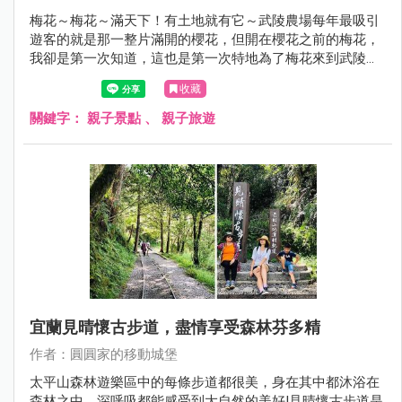
梅花～梅花～滿天下！有土地就有它～​​​​​​​武陵農場每年最吸引
遊客的就是那一整片滿開的櫻花，但開在櫻花之前的梅花，
我卻是第一次知道，這也是第一次特地為了梅花來到武陵農
場，原來，梅花真的好香，空氣中那股自然的梅花飄香，聞
收藏
起來真的好舒服！
關鍵字：
親子景點
、
親子旅遊
宜蘭見晴懷古步道，盡情享受森林芬多精
作者：圓圓家的移動城堡
太平山森林遊樂區中的每條步道都很美，身在其中都沐浴在
森林之中，深呼吸都能感受到大自然的美好!見晴懷古步道是