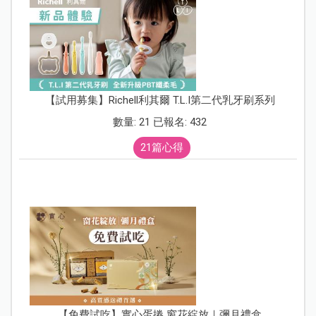
【試用募集】Richell利其爾 T.L.I第二代乳牙刷系列
數量: 21 已報名: 432
21篇心得
【免費試吃】實心蛋捲 窗花綻放｜彌月禮盒