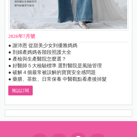
2026年7月號
● 謝沛恩 從甜美少女到優雅媽媽
● 剖婦產媽媽各階段照護大全
● 產檢與生產醫院怎麼選？
● 好醫師５大檢驗標準 選對醫院是風險管理
● 破解４個最常被誤解的寶寶安全感問題
● 藥膳、茶飲、日常保養 中醫觀點看產後掉髮
雜誌訂閱