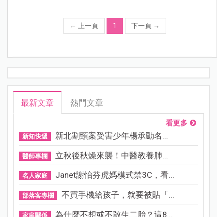
←
上一頁
1
下一頁
→
最新文章
熱門文章
看更多
新北割頸案受害少年楊承勳名...
新知快遞
立秋後秋燥來襲！中醫教養肺...
醫師專欄
Janet謝怡芬虎媽模式禁3C，看...
名人家庭
不買手機給孩子，就要被貼「...
部落客專欄
為什麼不想或不敢生二胎？這8...
家庭關係