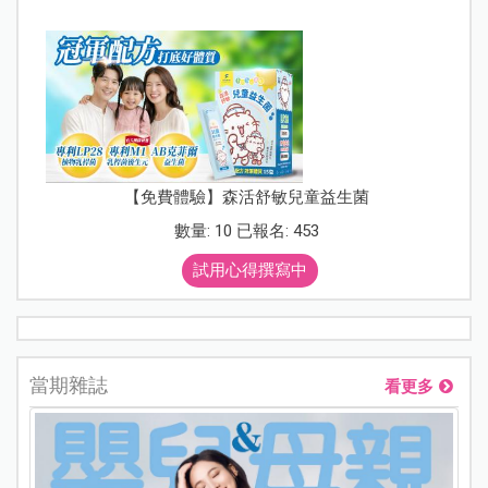
【免費體驗】森活舒敏兒童益生菌
數量: 10 已報名: 453
試用心得撰寫中
當期雜誌
看更多