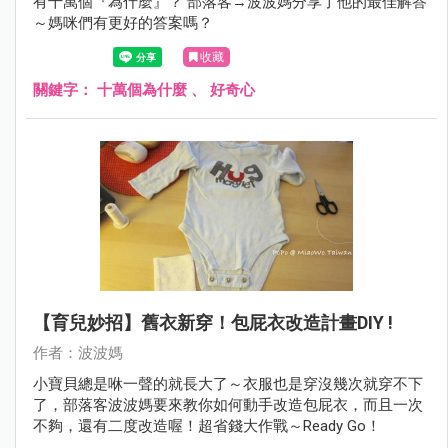
有十萬個『為什麼』？ 部落客→波波媽分享了他的最佳解答
～媽咪們有更好的答案嗎？
收藏
關鍵字：
十萬個為什麼
、
好奇心
【育兒妙招】舊衣新穿！包屁衣改造計畫DIY !
作者：波波媽
小寶貝總是咻一聲的就長大了～衣服也是穿沒幾次就穿不下
了，部落客波波媽要來教你如何動手改造包屁衣，而且一次
不夠，還有二度改造喔！超省錢大作戰～Ready Go！