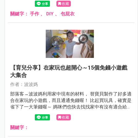
收藏
關鍵字：
手作
、
DIY
、
包屁衣
【育兒分享】在家玩也超開心～15個免錢小遊戲
大集合
作者：波波媽
部落客→波波媽利用家中現有的材料， 替寶貝製作了好多適
合在家玩的小遊戲，而且通通免錢喔！ 比起買玩具，確實是
省下了一大筆錢喔～ 媽咪們也快去找找家中有沒有適合給寶
貝玩樂的小道具吧！
收藏
關鍵字：