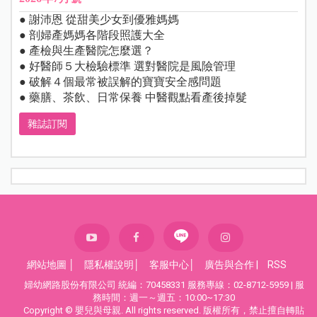
● 謝沛恩 從甜美少女到優雅媽媽
● 剖婦產媽媽各階段照護大全
● 產檢與生產醫院怎麼選？
● 好醫師５大檢驗標準 選對醫院是風險管理
● 破解４個最常被誤解的寶寶安全感問題
● 藥膳、茶飲、日常保養 中醫觀點看產後掉髮
雜誌訂閱
網站地圖
│
隱私權說明
│
客服中心
│
廣告與合作
|
RSS
婦幼網路股份有限公司 統編：70458331 服務專線：02-8712-5959 | 服
務時間：週一～週五：10:00~17:30
Copyright © 嬰兒與母親. All rights reserved. 版權所有，禁止擅自轉貼