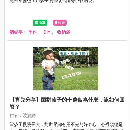
絕對不撞包！用孩子的畫做出隨身小收納袋。
收藏
關鍵字：
手作
、
DIY
、
收納袋
【育兒分享】面對孩子的十萬個為什麼，該如何回
答？
作者：波波媽
當孩子慢慢長大，對世界總有用不完的好奇心，心裡頭總是