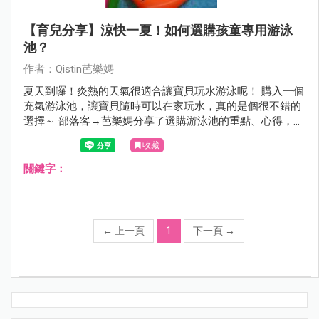
【育兒分享】涼快一夏！如何選購孩童專用游泳
池？
作者：Qistin芭樂媽
夏天到囉！炎熱的天氣很適合讓寶貝玩水游泳呢！ 購入一個
充氣游泳池，讓寶貝隨時可以在家玩水，真的是個很不錯的
選擇～ 部落客→芭樂媽分享了選購游泳池的重點、心得，給
有需要的媽咪們參考囉！
收藏
關鍵字：
←
上一頁
1
下一頁
→