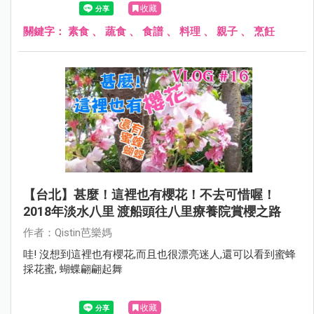
收藏
關鍵字：
素食
、
蔬食
、
食譜
、
料理
、
親子
、
烹飪
【台北】甚麼！這裡也有櫻花！不去可惜喔！
2018年淡水八里 渡船頭往八里療養院賞櫻之路
作者：Qistin芭樂媽
哇! 沒想到這裡也有櫻花,而且也很漂亮迷人,還可以看到蜜蜂
採花蜜, 蝴蝶翩翩起舞
收藏