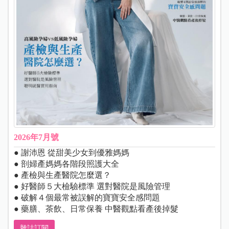
2026年7月號
● 謝沛恩 從甜美少女到優雅媽媽
● 剖婦產媽媽各階段照護大全
● 產檢與生產醫院怎麼選？
● 好醫師５大檢驗標準 選對醫院是風險管理
● 破解４個最常被誤解的寶寶安全感問題
● 藥膳、茶飲、日常保養 中醫觀點看產後掉髮
雜誌訂閱