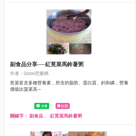
副食品分享──紅莧菜馬鈴薯粥
作者：Qistin芭樂媽
莧菜富含多種營養素，所含的脂肪、蛋白質、鈣和磷，營養
價值比菠菜高～
收藏
關鍵字：
副食品
、
紅莧菜馬鈴薯粥