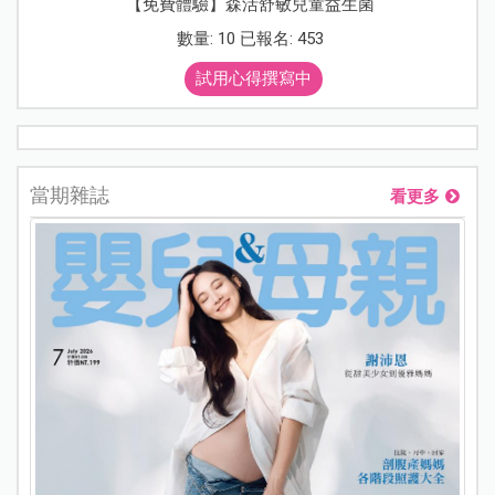
【免費體驗】森活舒敏兒童益生菌
數量: 10 已報名: 453
試用心得撰寫中
當期雜誌
看更多