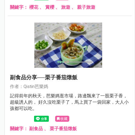
關鍵字：
櫻花
、
賞櫻
、
旅遊
、
親子旅遊
副食品分享──栗子番茄燉飯
作者：Qistin芭樂媽
記得前年的秋天，芭樂媽逛市場，路邊飄來了一股栗子香，
超級誘人的， 好久沒吃栗子了，馬上買了一袋回家，大人小
孩都可以吃。
收藏
關鍵字：
副食品
、
栗子番茄燉飯