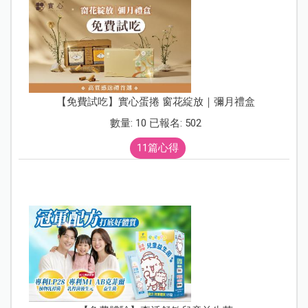
【免費試吃】實心蛋捲 窗花綻放｜彌月禮盒
數量: 10 已報名: 502
11篇心得