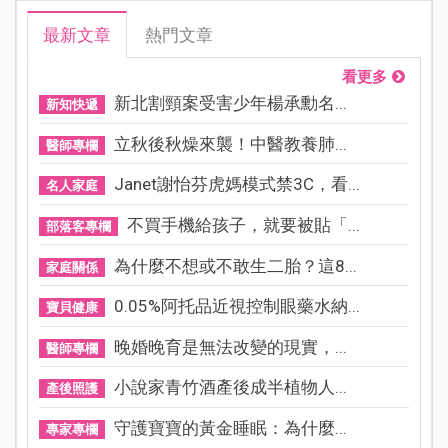
最新文章
熱門文章
看更多
新北割頸案受害少年楊承勳名...
新知快遞
立秋後秋燥來襲！中醫教養肺...
醫師專欄
Janet謝怡芬虎媽模式禁3C，看...
名人家庭
不買手機給孩子，就要被貼「...
部落客專欄
為什麼不想或不敢生二胎？這8...
家庭關係
0.05%阿托品近視控制眼藥水納...
寶貝健康
晚婚晚育是無法改變的現實，...
醫師專欄
小說家青竹酒產後成半植物人...
產後照護
守護寶寶的黃金睡眠：為什麼...
專家專欄