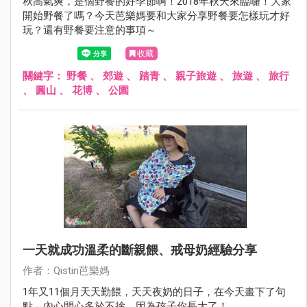
秋高氣爽，是個野餐的好季節啊！2018年秋天來臨囉！大家
開始野餐了嗎？今天芭樂媽要和大家分享野餐要怎樣玩才好
玩？還有野餐要注意的事項～
收藏
關鍵字：
野餐
、
郊遊
、
踏青
、
親子旅遊
、
旅遊
、
旅行
、
圓山
、
花博
、
公園
一天就成功溫柔的斷親餵、戒母奶經驗分享
作者：Qistin芭樂媽
1年又11個月天天勤餵，天天夜奶的日子，在今天畫下了句
點，內心開心多於不捨，因為孩子你長大了！