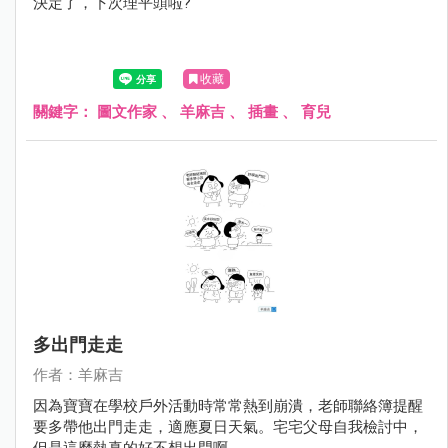
決定了，下次理平頭啦?
收藏
關鍵字：
圖文作家
、
羊麻吉
、
插畫
、
育兒
多出門走走
作者：羊麻吉
因為寶寶在學校戶外活動時常常熱到崩潰，老師聯絡簿提醒
要多帶他出門走走，適應夏日天氣。宅宅父母自我檢討中，
但是這麼熱真的好不想出門啊……