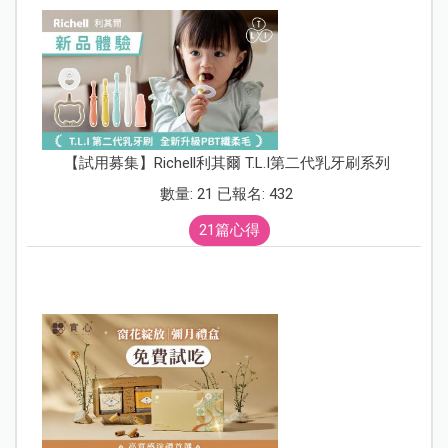
【試用募集】Richell利其爾 T.L.I第二代乳牙刷系列
數量: 21 已報名: 432
21篇心得