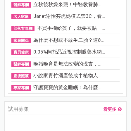
立秋後秋燥來襲！中醫教養肺...
醫師專欄
Janet謝怡芬虎媽模式禁3C，看...
名人家庭
不買手機給孩子，就要被貼「...
部落客專欄
為什麼不想或不敢生二胎？這8...
家庭關係
0.05%阿托品近視控制眼藥水納...
寶貝健康
晚婚晚育是無法改變的現實，...
醫師專欄
小說家青竹酒產後成半植物人...
產後照護
守護寶寶的黃金睡眠：為什麼...
專家專欄
試用募集
看更多