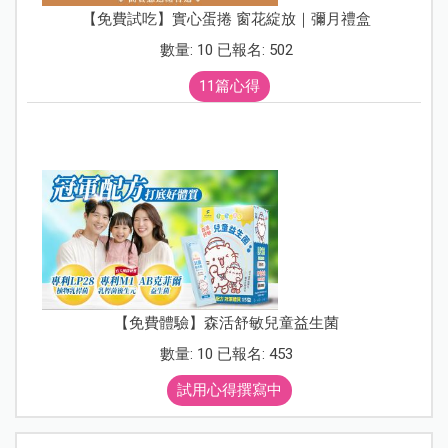
【免費試吃】實心蛋捲 窗花綻放｜彌月禮盒
數量: 10 已報名: 502
11篇心得
【免費體驗】森活舒敏兒童益生菌
數量: 10 已報名: 453
試用心得撰寫中