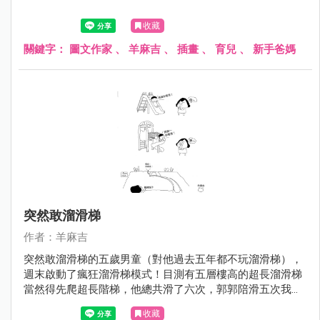
收藏
關鍵字：
圖文作家
、
羊麻吉
、
插畫
、
育兒
、
新手爸媽
突然敢溜滑梯
作者：羊麻吉
突然敢溜滑梯的五歲男童（對他過去五年都不玩溜滑梯），
週末啟動了瘋狂溜滑梯模式！目測有五層樓高的超長溜滑梯
當然得先爬超長階梯，他總共滑了六次，郭郭陪滑五次我一
次！
收藏