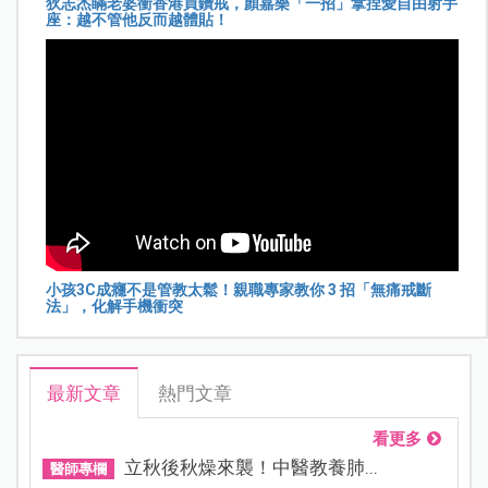
狄志杰瞞老婆衝香港買鑽戒，顏嘉樂「一招」拿捏愛自由射手
座：越不管他反而越體貼！
小孩3C成癮不是管教太鬆！親職專家教你 3 招「無痛戒斷
法」，化解手機衝突
最新文章
熱門文章
看更多
立秋後秋燥來襲！中醫教養肺...
醫師專欄