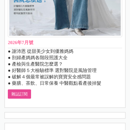
2026年7月號
● 謝沛恩 從甜美少女到優雅媽媽
● 剖婦產媽媽各階段照護大全
● 產檢與生產醫院怎麼選？
● 好醫師５大檢驗標準 選對醫院是風險管理
● 破解４個最常被誤解的寶寶安全感問題
● 藥膳、茶飲、日常保養 中醫觀點看產後掉髮
雜誌訂閱