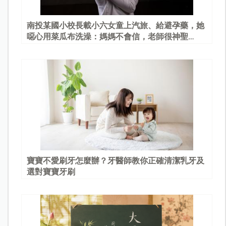
南投某國小校長載小六女童上汽旅、給避孕藥，她
噁心用菜瓜布洗澡：媽媽不會信，老師很神聖…
寶寶不愛刷牙怎麼辦？牙醫師教你正確清潔乳牙及
選對寶寶牙刷