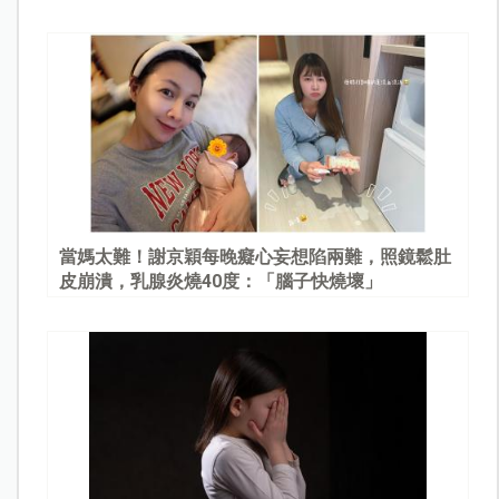
當媽太難！謝京穎每晚癡心妄想陷兩難，照鏡鬆肚
皮崩潰，乳腺炎燒40度：「腦子快燒壞」