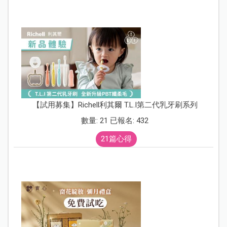
【試用募集】Richell利其爾 T.L.I第二代乳牙刷系列
數量: 21 已報名: 432
21篇心得