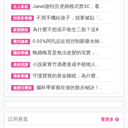
Janet謝怡芬虎媽模式禁3C，看...
名人家庭
不買手機給孩子，就要被貼「...
部落客專欄
為什麼不想或不敢生二胎？這8...
家庭關係
0.05%阿托品近視控制眼藥水納...
寶貝健康
晚婚晚育是無法改變的現實，...
醫師專欄
小說家青竹酒產後成半植物人...
產後照護
守護寶寶的黃金睡眠：為什麼...
專家專欄
腦科學家都在做的散步秘訣！...
健康百寶箱
試用募集
看更多