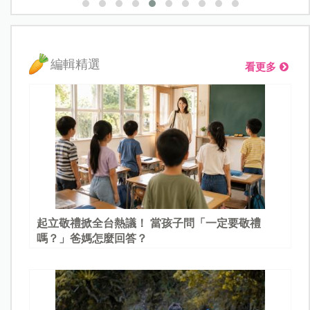
編輯精選
看更多
起立敬禮掀全台熱議！ 當孩子問「一定要敬禮
嗎？」爸媽怎麼回答？