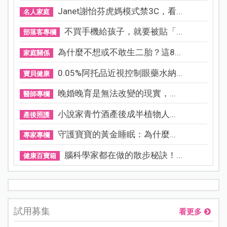
Janet謝怡芬虎媽模式禁3C，看...
名人家庭
不買手機給孩子，就要被貼「...
部落客專欄
為什麼不想或不敢生二胎？這8...
家庭關係
0.05%阿托品近視控制眼藥水納...
寶貝健康
晚婚晚育是無法改變的現實，...
醫師專欄
小說家青竹酒產後成半植物人...
產後照護
守護寶寶的黃金睡眠：為什麼...
專家專欄
腦科學家都在做的散步秘訣！...
健康百寶箱
試用募集
看更多