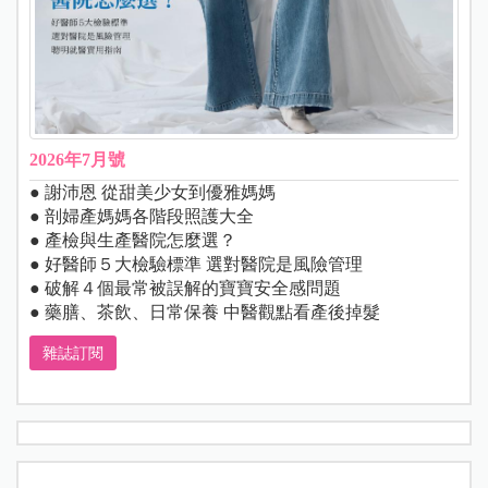
2026年7月號
● 謝沛恩 從甜美少女到優雅媽媽
● 剖婦產媽媽各階段照護大全
● 產檢與生產醫院怎麼選？
● 好醫師５大檢驗標準 選對醫院是風險管理
● 破解４個最常被誤解的寶寶安全感問題
● 藥膳、茶飲、日常保養 中醫觀點看產後掉髮
雜誌訂閱