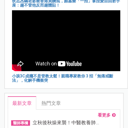
狄志杰瞞老婆衝香港買鑽戒，顏嘉樂「一招」拿捏愛自由射手
座：越不管他反而越體貼！
小孩3C成癮不是管教太鬆！親職專家教你 3 招「無痛戒斷
法」，化解手機衝突
最新文章
熱門文章
看更多
立秋後秋燥來襲！中醫教養肺...
醫師專欄