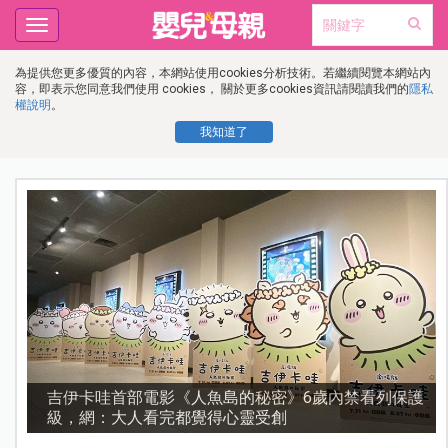
Toggle
navigation
為提供您更多優質的內容，本網站使用cookies分析技術。若繼續閱覽本網站內
容，即表示您同意我們使用 cookies， 關於更多cookies資訊請閱讀我們的
隱私
權說明
。
我知道了
流
吉伊卡哇首部電影《人魚島的秘密》6歲內禁看列保護
級，網：大人看完都覺得心靈受創