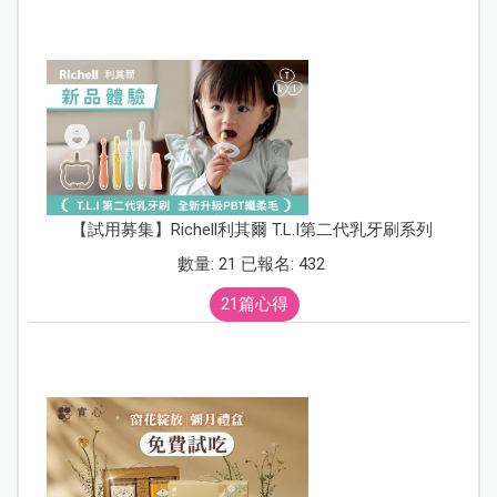
【試用募集】Richell利其爾 T.L.I第二代乳牙刷系列
數量: 21 已報名: 432
21篇心得