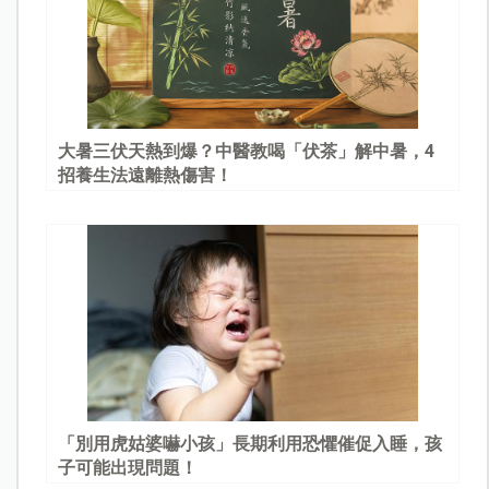
大暑三伏天熱到爆？中醫教喝「伏茶」解中暑，4
招養生法遠離熱傷害！
「別用虎姑婆嚇小孩」長期利用恐懼催促入睡，孩
子可能出現問題！