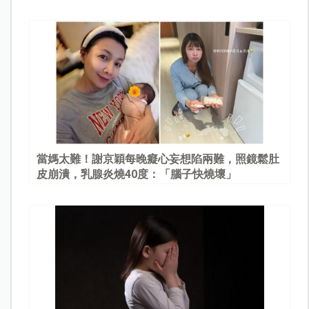
當媽太難！謝京穎每晚癡心妄想陷兩難，照鏡鬆肚
皮崩潰，乳腺炎燒40度：「腦子快燒壞」