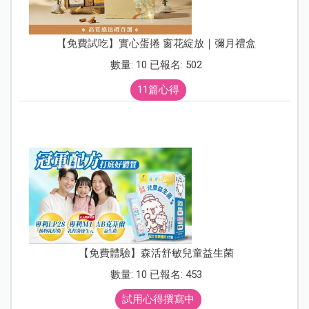
【免費試吃】實心蛋捲 窗花綻放｜彌月禮盒
數量: 10 已報名: 502
11篇心得
【免費體驗】森活舒敏兒童益生菌
數量: 10 已報名: 453
試用心得撰寫中