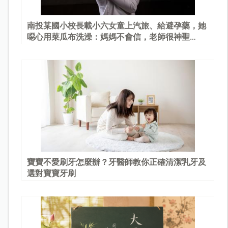
南投某國小校長載小六女童上汽旅、給避孕藥，她
噁心用菜瓜布洗澡：媽媽不會信，老師很神聖…
寶寶不愛刷牙怎麼辦？牙醫師教你正確清潔乳牙及
選對寶寶牙刷