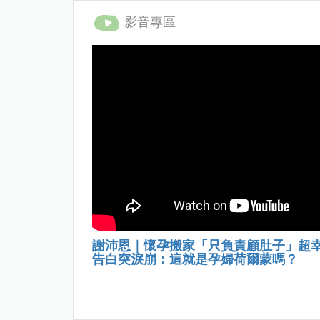
影音專區
謝沛恩｜懷孕搬家「只負責顧肚子」超
告白突淚崩：這就是孕婦荷爾蒙嗎？