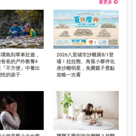
看更多
車環島到單車壯遊，
2026八里城市沙雕展8/1登
遊爸爸的戶外教養4
場！拉拉熊、角落小夥伴化
在「不方便」中養出
身沙雕明星，免費親子景點
韌性的孩子
攻略一次看