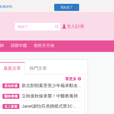
私權說明
。
我知道了
登入|註冊
師
採購年鑑
寵粉月月抽
最新文章
熱門文章
看更多
新北割頸案受害少年楊承勳名...
新知快遞
立秋後秋燥來襲！中醫教養肺...
醫師專欄
Janet謝怡芬虎媽模式禁3C，看...
名人家庭