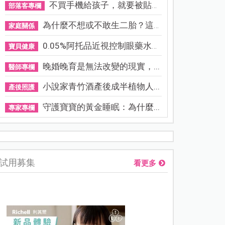
不買手機給孩子，就要被貼「...
部落客專欄
為什麼不想或不敢生二胎？這8...
家庭關係
0.05%阿托品近視控制眼藥水納...
寶貝健康
晚婚晚育是無法改變的現實，...
醫師專欄
小說家青竹酒產後成半植物人...
產後照護
守護寶寶的黃金睡眠：為什麼...
專家專欄
熊本強震讓台灣人也揪心！無印良品店員發枕頭護頭、陪伴撤離
試用募集
看更多