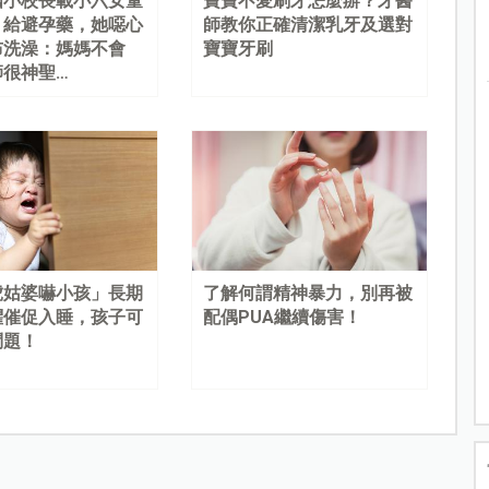
國小校長載小六女童
寶寶不愛刷牙怎麼辦？牙醫
、給避孕藥，她噁心
師教你正確清潔乳牙及選對
布洗澡：媽媽不會
寶寶牙刷
師很神聖…
虎姑婆嚇小孩」長期
了解何謂精神暴力，別再被
懼催促入睡，孩子可
配偶PUA繼續傷害！
問題！