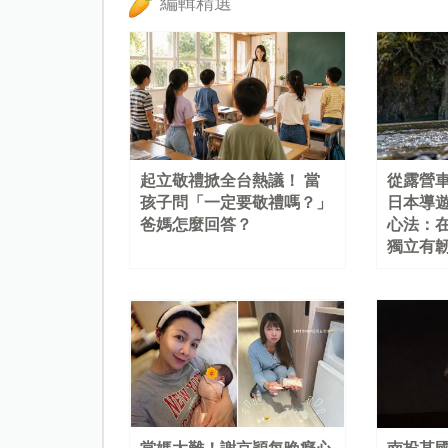
編輯精選
起立敬禮掀全台熱議！ 當
從露營
孩子問「一定要敬禮嗎？」
日本導
爸媽怎麼回答？
心法：
獨立有