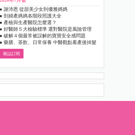
2026年7月號
● 謝沛恩 從甜美少女到優雅媽媽
● 剖婦產媽媽各階段照護大全
● 產檢與生產醫院怎麼選？
● 好醫師５大檢驗標準 選對醫院是風險管理
● 破解４個最常被誤解的寶寶安全感問題
● 藥膳、茶飲、日常保養 中醫觀點看產後掉髮
雜誌訂閱