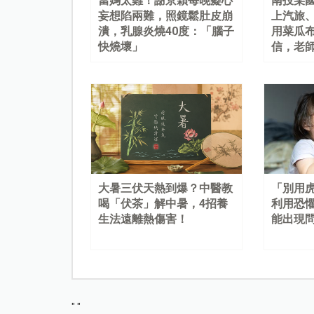
當媽太難！謝京穎每晚癡心
南投某
妄想陷兩難，照鏡鬆肚皮崩
上汽旅
潰，乳腺炎燒40度：「腦子
用菜瓜
快燒壞」
信，老
大暑三伏天熱到爆？中醫教
「別用
喝「伏茶」解中暑，4招養
利用恐
生法遠離熱傷害！
能出現
"
"