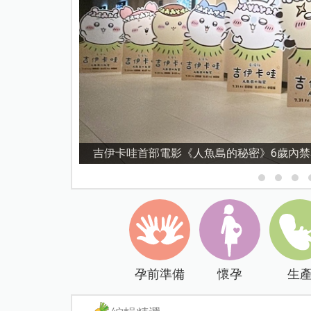
資優教育15問！師鐸獎名師陳宥妤：資優教
孕前準備
懷孕
生