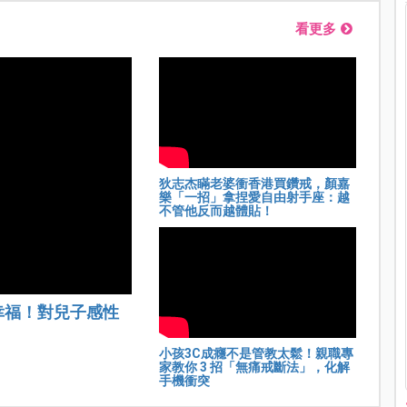
看更多
狄志杰瞞老婆衝香港買鑽戒，顏嘉
樂「一招」拿捏愛自由射手座：越
不管他反而越體貼！
幸福！對兒子感性
小孩3C成癮不是管教太鬆！親職專
家教你 3 招「無痛戒斷法」，化解
手機衝突