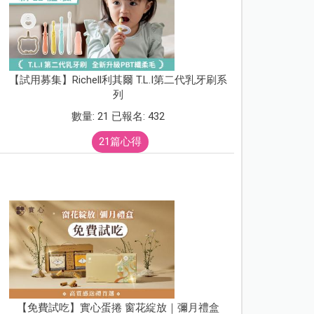
【試用募集】Richell利其爾 T.L.I第二代乳牙刷系
列
數量: 21 已報名: 432
21篇心得
【免費試吃】實心蛋捲 窗花綻放｜彌月禮盒