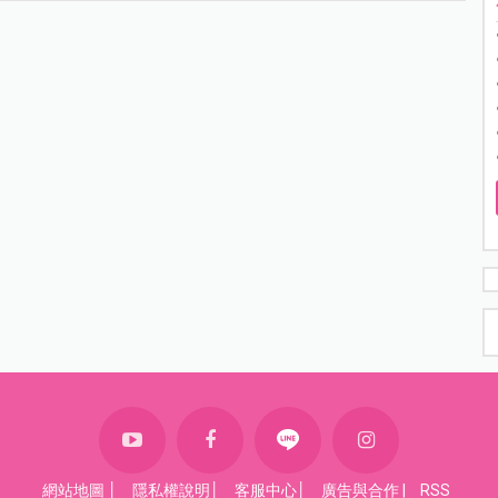
網站地圖
│
隱私權說明
│
客服中心
│
廣告與合作
|
RSS