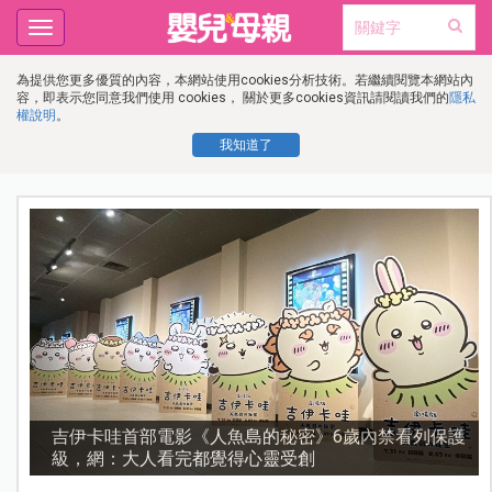
Toggle
navigation
為提供您更多優質的內容，本網站使用cookies分析技術。若繼續閱覽本網站內
容，即表示您同意我們使用 cookies， 關於更多cookies資訊請閱讀我們的
隱私
權說明
。
我知道了
護
資優教育15問！師鐸獎名師陳宥妤：資優教育的核心，
不是成績而是讀懂孩子的心理準備度