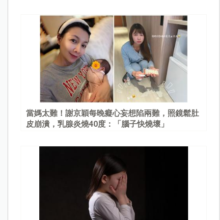
當媽太難！謝京穎每晚癡心妄想陷兩難，照鏡鬆肚
皮崩潰，乳腺炎燒40度：「腦子快燒壞」