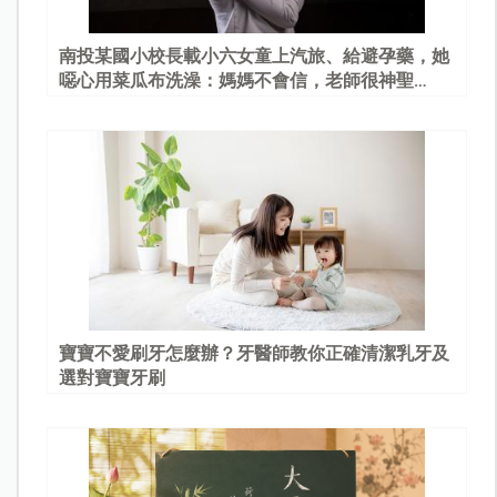
南投某國小校長載小六女童上汽旅、給避孕藥，她
噁心用菜瓜布洗澡：媽媽不會信，老師很神聖…
寶寶不愛刷牙怎麼辦？牙醫師教你正確清潔乳牙及
選對寶寶牙刷