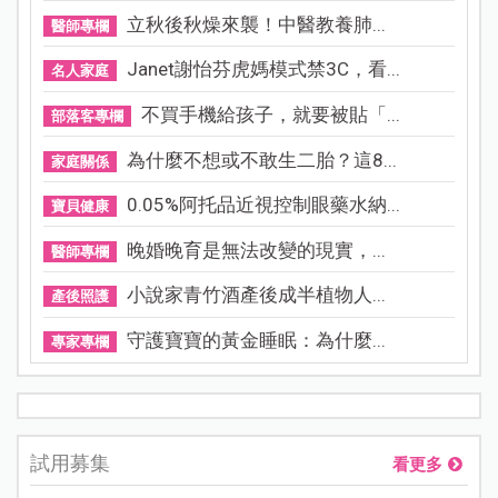
立秋後秋燥來襲！中醫教養肺...
醫師專欄
Janet謝怡芬虎媽模式禁3C，看...
名人家庭
不買手機給孩子，就要被貼「...
部落客專欄
為什麼不想或不敢生二胎？這8...
家庭關係
0.05%阿托品近視控制眼藥水納...
寶貝健康
晚婚晚育是無法改變的現實，...
醫師專欄
小說家青竹酒產後成半植物人...
產後照護
守護寶寶的黃金睡眠：為什麼...
專家專欄
試用募集
看更多