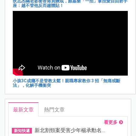
狄志杰瞞老婆衝香港買鑽戒，顏嘉樂「一招」拿捏愛自由射手
座：越不管他反而越體貼！
小孩3C成癮不是管教太鬆！親職專家教你 3 招「無痛戒斷
法」，化解手機衝突
最新文章
熱門文章
看更多
新北割頸案受害少年楊承勳名...
新知快遞