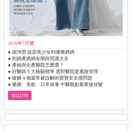
2026年7月號
● 謝沛恩 從甜美少女到優雅媽媽
● 剖婦產媽媽各階段照護大全
● 產檢與生產醫院怎麼選？
● 好醫師５大檢驗標準 選對醫院是風險管理
● 破解４個最常被誤解的寶寶安全感問題
● 藥膳、茶飲、日常保養 中醫觀點看產後掉髮
雜誌訂閱