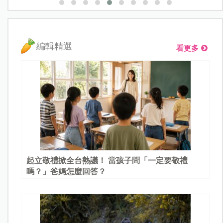
編輯精選
看更多
起立敬禮掀全台熱議！ 當孩子問「一定要敬禮
嗎？」爸媽怎麼回答？