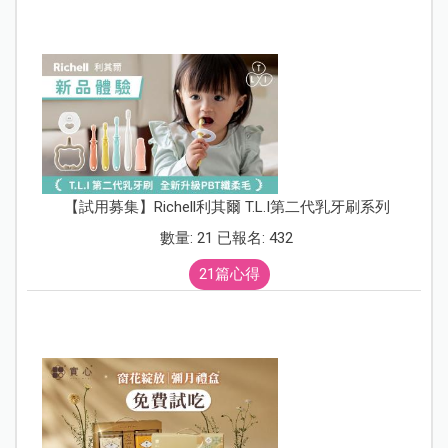
【試用募集】Richell利其爾 T.L.I第二代乳牙刷系列
數量: 21 已報名: 432
21篇心得