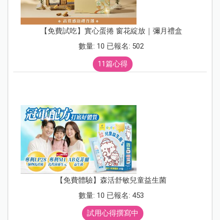
【免費試吃】實心蛋捲 窗花綻放｜彌月禮盒
數量: 10 已報名: 502
11篇心得
【免費體驗】森活舒敏兒童益生菌
數量: 10 已報名: 453
試用心得撰寫中