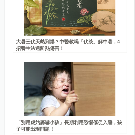
大暑三伏天熱到爆？中醫教喝「伏茶」解中暑，4
招養生法遠離熱傷害！
「別用虎姑婆嚇小孩」長期利用恐懼催促入睡，孩
子可能出現問題！