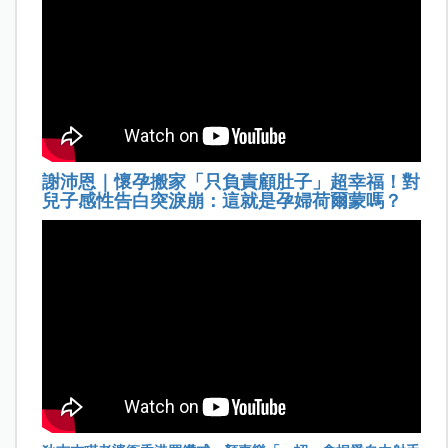
謝沛恩｜懷孕搬家「只負責顧肚子」超幸福！對
兒子感性告白突淚崩：這就是孕婦荷爾蒙嗎？