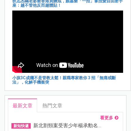
狄志杰瞞老婆衝香港買鑽戒，顏嘉樂「一招」拿捏愛自由射手
座：越不管他反而越體貼！
小孩3C成癮不是管教太鬆！親職專家教你 3 招「無痛戒斷
法」，化解手機衝突
最新文章
熱門文章
看更多
新北割頸案受害少年楊承勳名...
新知快遞