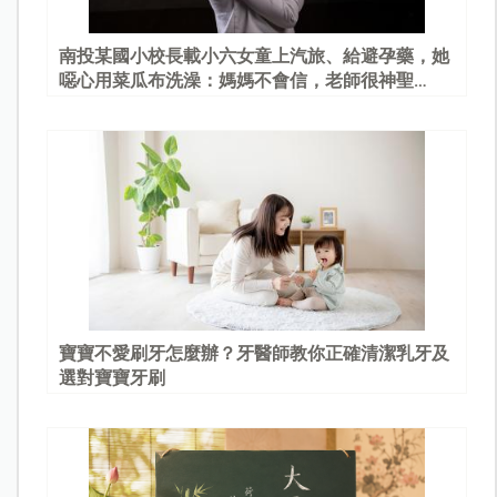
南投某國小校長載小六女童上汽旅、給避孕藥，她
噁心用菜瓜布洗澡：媽媽不會信，老師很神聖…
寶寶不愛刷牙怎麼辦？牙醫師教你正確清潔乳牙及
選對寶寶牙刷