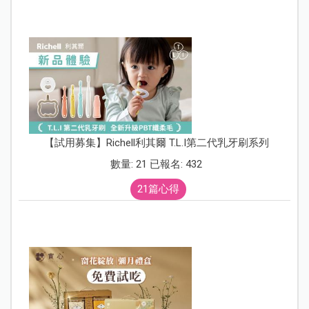
【試用募集】Richell利其爾 T.L.I第二代乳牙刷系列
數量: 21 已報名: 432
21篇心得