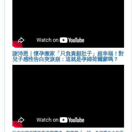
謝沛恩｜懷孕搬家「只負責顧肚子」超幸福！對
兒子感性告白突淚崩：這就是孕婦荷爾蒙嗎？