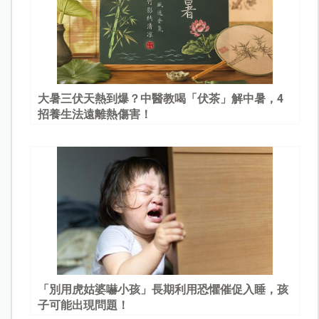
大暑三伏天熱到爆？中醫教喝「伏茶」解中暑，4
招養生法遠離熱傷害！
「別用虎姑婆嚇小孩」長期利用恐懼催促入睡，孩
子可能出現問題！