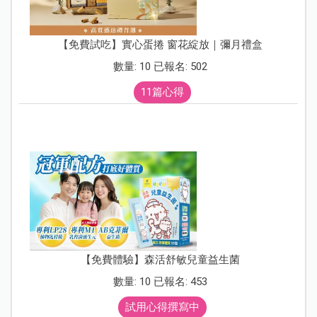
【免費試吃】實心蛋捲 窗花綻放｜彌月禮盒
數量: 10 已報名: 502
11篇心得
【免費體驗】森活舒敏兒童益生菌
數量: 10 已報名: 453
試用心得撰寫中