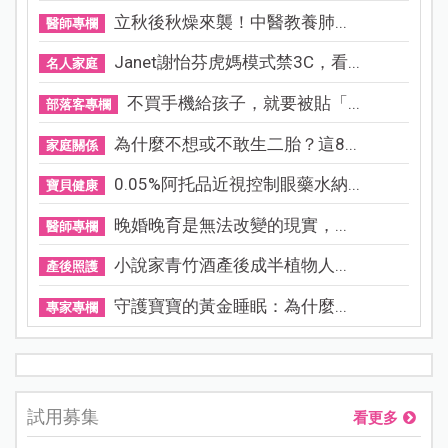
立秋後秋燥來襲！中醫教養肺...
醫師專欄
Janet謝怡芬虎媽模式禁3C，看...
名人家庭
不買手機給孩子，就要被貼「...
部落客專欄
為什麼不想或不敢生二胎？這8...
家庭關係
0.05%阿托品近視控制眼藥水納...
寶貝健康
晚婚晚育是無法改變的現實，...
醫師專欄
小說家青竹酒產後成半植物人...
產後照護
守護寶寶的黃金睡眠：為什麼...
專家專欄
試用募集
看更多