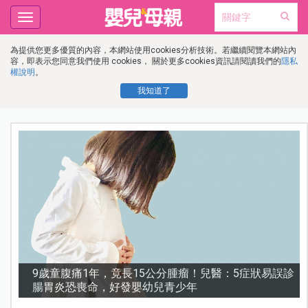
Toggle
navigation
為提供您更多優質的內容，本網站使用cookies分析技術。若繼續閱覽本網站內
容，即表示您同意我們使用 cookies， 關於更多cookies資訊請閱讀我們的
隱私
權說明
。
我知道了
變
9歲童腹痛1年，竟長15公分腫瘤！兒醫：5症狀易誤診
腸胃炎恐喪命，好發嬰幼兒青少年