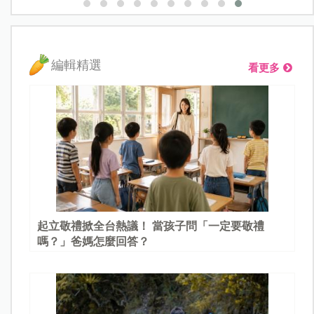
編輯精選
看更多
起立敬禮掀全台熱議！ 當孩子問「一定要敬禮
嗎？」爸媽怎麼回答？