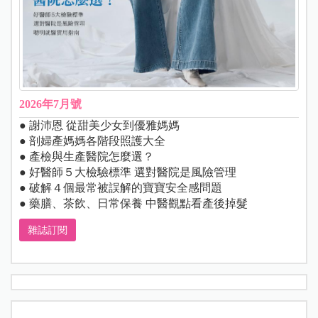
2026年7月號
● 謝沛恩 從甜美少女到優雅媽媽
● 剖婦產媽媽各階段照護大全
● 產檢與生產醫院怎麼選？
● 好醫師５大檢驗標準 選對醫院是風險管理
● 破解４個最常被誤解的寶寶安全感問題
● 藥膳、茶飲、日常保養 中醫觀點看產後掉髮
雜誌訂閱