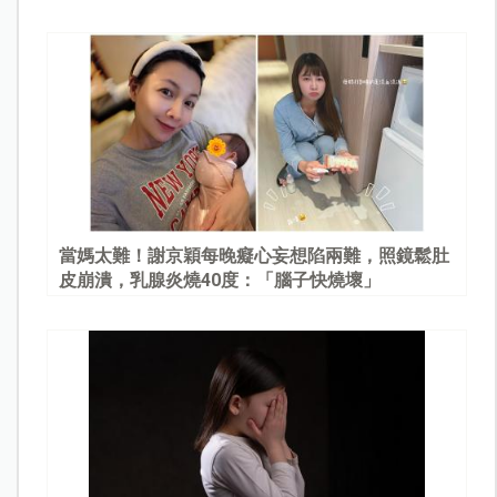
當媽太難！謝京穎每晚癡心妄想陷兩難，照鏡鬆肚
皮崩潰，乳腺炎燒40度：「腦子快燒壞」