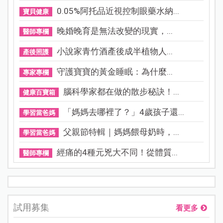
0.05%阿托品近視控制眼藥水納...
寶貝健康
晚婚晚育是無法改變的現實，...
醫師專欄
小說家青竹酒產後成半植物人...
產後照護
守護寶寶的黃金睡眠：為什麼...
專家專欄
腦科學家都在做的散步秘訣！...
健康百寶箱
「媽媽去哪裡了？」4歲孩子還...
學習當爸媽
父親節特輯｜媽媽餵母奶時，...
學習當爸媽
經痛的4種元兇大不同！從體質...
醫師專欄
試用募集
看更多