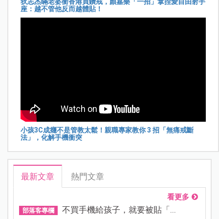
狄志杰瞞老婆衝香港買鑽戒，顏嘉樂「一招」拿捏愛自由射手
座：越不管他反而越體貼！
小孩3C成癮不是管教太鬆！親職專家教你 3 招「無痛戒斷
法」，化解手機衝突
最新文章
熱門文章
看更多
不買手機給孩子，就要被貼「...
部落客專欄