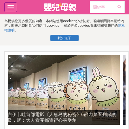
Toggle
navigation
為提供您更多優質的內容，本網站使用cookies分析技術。若繼續閱覽本網站內
容，即表示您同意我們使用 cookies， 關於更多cookies資訊請閱讀我們的
隱私
權說明
。
我知道了
護
資優教育15問！師鐸獎名師陳宥妤：資優教育的核心，
不是成績而是讀懂孩子的心理準備度