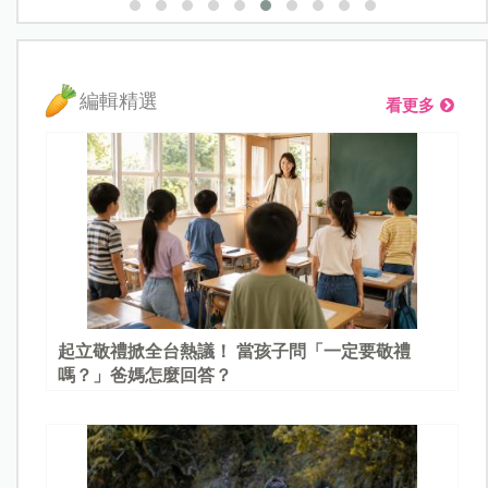
編輯精選
看更多
起立敬禮掀全台熱議！ 當孩子問「一定要敬禮
嗎？」爸媽怎麼回答？