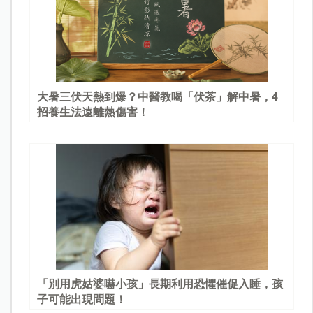
大暑三伏天熱到爆？中醫教喝「伏茶」解中暑，4
招養生法遠離熱傷害！
「別用虎姑婆嚇小孩」長期利用恐懼催促入睡，孩
子可能出現問題！