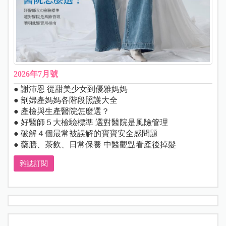
2026年7月號
● 謝沛恩 從甜美少女到優雅媽媽
● 剖婦產媽媽各階段照護大全
● 產檢與生產醫院怎麼選？
● 好醫師５大檢驗標準 選對醫院是風險管理
● 破解４個最常被誤解的寶寶安全感問題
● 藥膳、茶飲、日常保養 中醫觀點看產後掉髮
雜誌訂閱