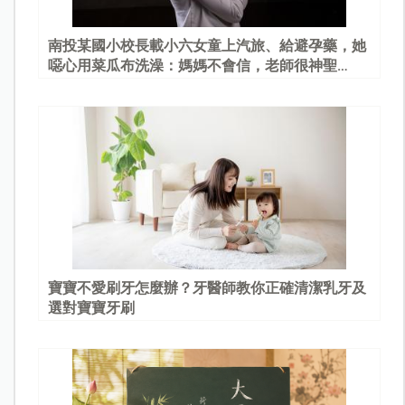
南投某國小校長載小六女童上汽旅、給避孕藥，她
噁心用菜瓜布洗澡：媽媽不會信，老師很神聖…
寶寶不愛刷牙怎麼辦？牙醫師教你正確清潔乳牙及
選對寶寶牙刷