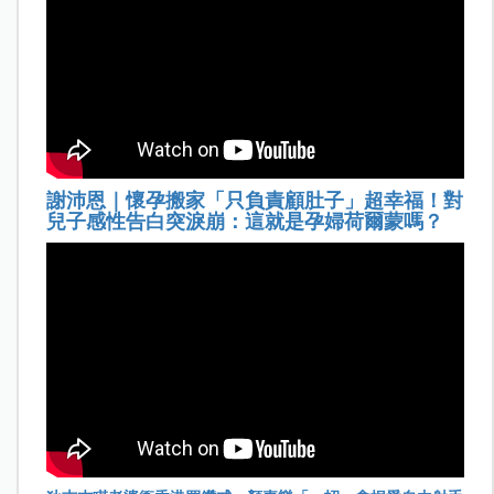
謝沛恩｜懷孕搬家「只負責顧肚子」超幸福！對
兒子感性告白突淚崩：這就是孕婦荷爾蒙嗎？