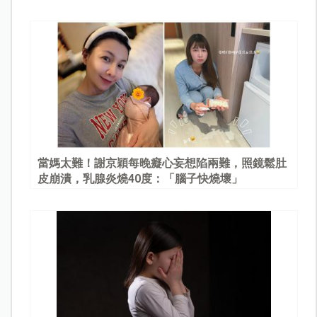
當媽太難！謝京穎每晚癡心妄想陷兩難，照鏡鬆肚
皮崩潰，乳腺炎燒40度：「腦子快燒壞」