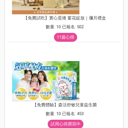
【免費試吃】實心蛋捲 窗花綻放｜彌月禮盒
數量: 10 已報名: 502
11篇心得
【免費體驗】森活舒敏兒童益生菌
數量: 10 已報名: 453
試用心得撰寫中