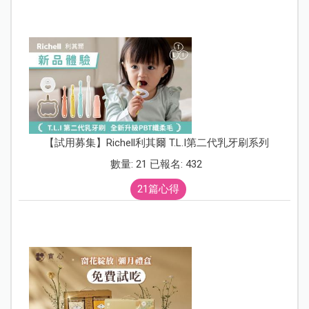
【試用募集】Richell利其爾 T.L.I第二代乳牙刷系列
數量: 21 已報名: 432
21篇心得