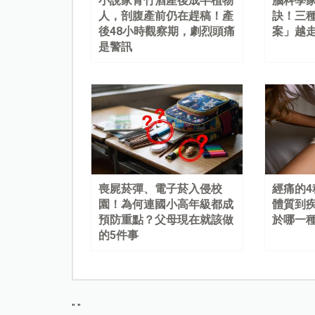
小說家青竹酒產後成半植物
腦科學
人，剖腹產前仍在趕稿！產
訣！三
後48小時觀察期，劇烈頭痛
案」越
是警訊
喪屍菸彈、電子菸入侵校
經痛的
園！為何連國小高年級都成
體質到
預防重點？父母現在就該做
於哪一
的5件事
"
"