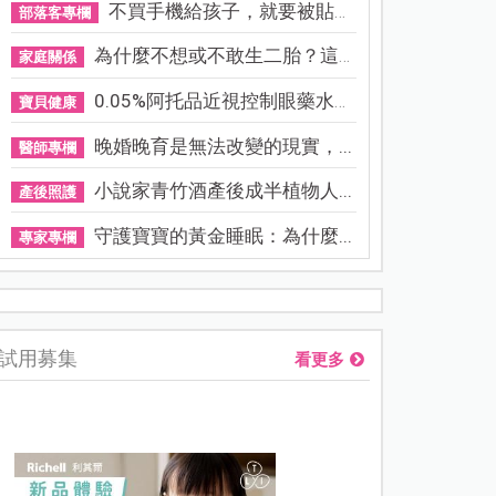
不買手機給孩子，就要被貼「...
部落客專欄
為什麼不想或不敢生二胎？這8...
家庭關係
0.05%阿托品近視控制眼藥水納...
寶貝健康
晚婚晚育是無法改變的現實，...
醫師專欄
小說家青竹酒產後成半植物人...
產後照護
守護寶寶的黃金睡眠：為什麼...
專家專欄
熊本強震讓台灣人也揪心！無印良品店員發枕頭護頭、陪伴
試用募集
看更多