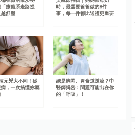
家都在做的散步秘
父親節特輯｜媽媽餵母奶
種「療癒系走路提
時，最需要爸爸做的8件
走越舒壓
事，每一件都比送禮更重要
4種元兇大不同！從
總是胸悶、胃食道逆流？中
疾病，一次搞懂妳屬
醫師揭密：問題可能出在你
種
的「呼吸」！