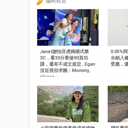
編輯精選
Janet謝怡芬虎媽模式禁
0.05
3C，看30分要做90頁功
水納入健
課，還有不成文規定…Egan
受惠，
沒近視但求饒：Mommy,
please～