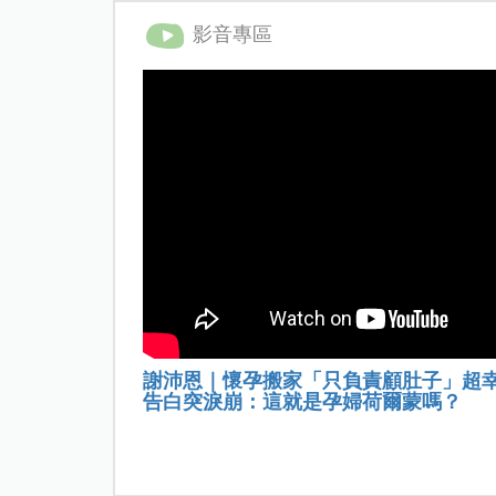
影音專區
謝沛恩｜懷孕搬家「只負責顧肚子」超
告白突淚崩：這就是孕婦荷爾蒙嗎？