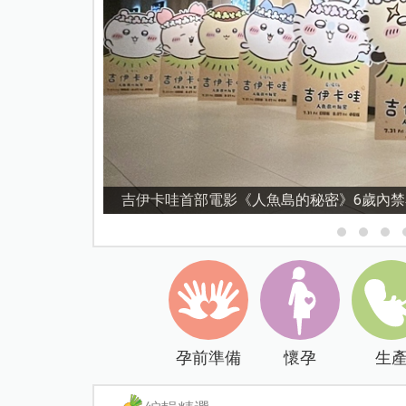
靈受創
資優教育15問！師鐸獎名師陳宥妤：
孕前準備
懷孕
生