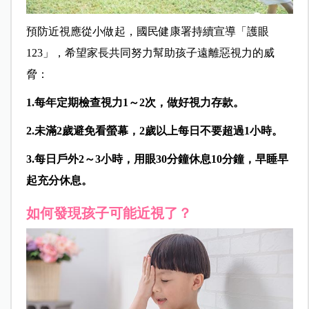
預防近視應從小做起，國民健康署持續宣導「護眼
123」，希望家長共同努力幫助孩子遠離惡視力的威
脅：
1.
每年定期檢查視力1
～2
次，做好視力存款。
2.
未滿2
歲避免看螢幕，2
歲以上每日不要超過1
小時。
3.
每日戶外2
～3
小時，用眼30
分鐘休息10
分鐘，早睡早
起充分休息。
如何發現孩子可能近視了？