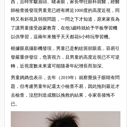
西，且時常皺眉頭、瞇著眼，家長帶往眼科就醫，經醫
師檢查後發現男童竟已經有將近1000度的高度近視，同
時又有斜視及弱視問題，一問之下才知道，原來家長為
了讓男童接受啟蒙教育，在他3歲時就給予平板學習機
以供學習，這兩年來幾乎天天都花6小時玩學習機。
根據眼底攝影機發現，男童已是豹紋斑狀眼底，容易引
發嚴重併發症，危害視力，且男童的高度近視已不可逆
轉，近視度數未來還可能隨著年紀增長而加深。
男童媽媽也表示，去年（2019年）就察覺孩子眼睛有問
題，但考慮男童年紀還太小檢查不易，因此拖到最近才
去檢查，沒想到造成難以挽救的結果，令家長後悔不
已。