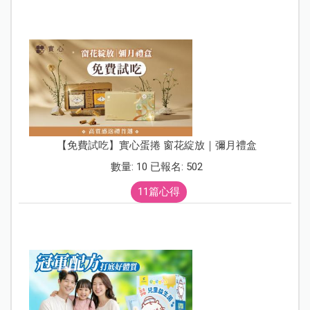
【免費試吃】實心蛋捲 窗花綻放｜彌月禮盒
數量: 10 已報名: 502
11篇心得