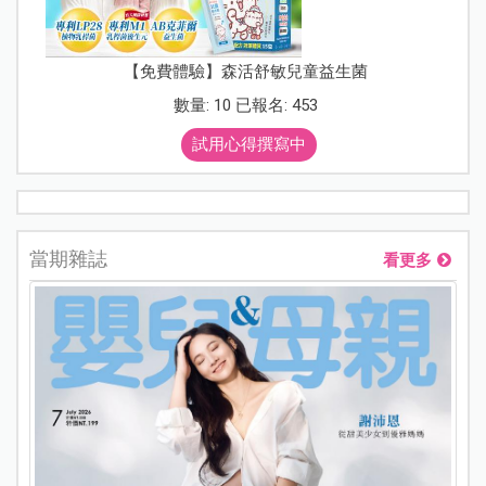
【免費體驗】森活舒敏兒童益生菌
數量: 10 已報名: 453
試用心得撰寫中
當期雜誌
看更多