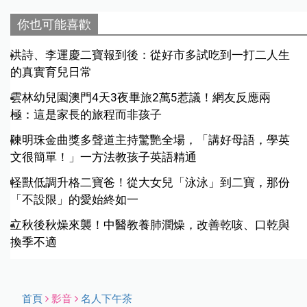
你也可能喜歡
洪詩、李運慶二寶報到後：從好市多試吃到一打二人生
的真實育兒日常
雲林幼兒園澳門4天3夜畢旅2萬5惹議！網友反應兩
極：這是家長的旅程而非孩子
陳明珠金曲獎多聲道主持驚艷全場，「講好母語，學英
文很簡單！」一方法教孩子英語精通
怪獸低調升格二寶爸！從大女兒「泳泳」到二寶，那份
「不設限」的愛始終如一
立秋後秋燥來襲！中醫教養肺潤燥，改善乾咳、口乾與
換季不適
首頁
影音
名人下午茶