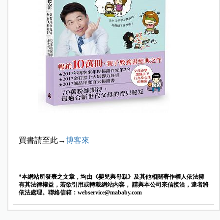
買書請至此→
博客來
*本網站所發表之文章，均由《嬰兒與母親》及其他相關著作權人依法擁
有其法律權益，若欲引用或轉載網站內容， 請與本公司來信接洽，違者將
依法處理。聯絡信箱：
webservice@mababy.com