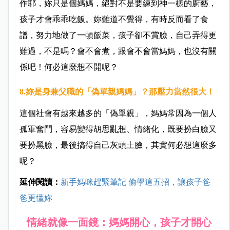
作耶，妳只是個媽媽，絕對不是要練到神一樣的廚藝，
孩子才會乖乖吃飯。妳難道不覺得，有時反而看了食
譜，努力地做了一頓飯菜，孩子卻不賞臉，自己弄得更
難過，不是嗎？會不會煮，跟會不會當媽媽，也沒有關
係吧！何必這麼想不開呢？
8.妳是身兼父職的「偽單親媽媽」？那壓力當然很大！
這個社會有越來越多的「偽單親」，媽媽常因為一個人
孤軍奮鬥，容易變得胡思亂想、情緒化，既要扮白臉又
要扮黑臉，最後搞得自己灰頭土臉，其實何必想這麼多
呢？
延伸閱讀：
新手媽咪趕緊筆記 偷學這五招，讓孩子爸
爸更懂妳
情緒就像一面鏡：媽媽開心，孩子才開心