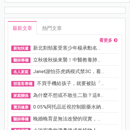
最新文章
熱門文章
看更多
新北割頸案受害少年楊承勳名...
新知快遞
立秋後秋燥來襲！中醫教養肺...
醫師專欄
Janet謝怡芬虎媽模式禁3C，看...
名人家庭
不買手機給孩子，就要被貼「...
部落客專欄
為什麼不想或不敢生二胎？這8...
家庭關係
0.05%阿托品近視控制眼藥水納...
寶貝健康
晚婚晚育是無法改變的現實，...
醫師專欄