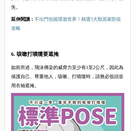
失。
延伸閱讀：
不出門也能環遊世界！精選5
大類居家防疫
攻略
6. 咳嗽打噴嚏要遮掩
如前所述，飛沫傳染的威脅力至少有1至2公尺，因此為
保護自己、尊重他人，咳嗽、打噴嚏時，請務必低頭並
用衣袖遮掩。