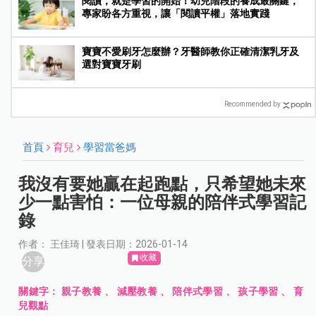
閱讀，就是學習的開始！幼兒階段的養成最關鍵，
專家盼各方重視，讓「閱讀平權」落地實踐
寶寶不愛刷牙怎麼辦？牙醫師教你正確清潔乳牙及
選對寶寶牙刷
Recommended by
首頁
育兒
學習當爸媽
我沒有要她贏在起跑點，只希望她未來
少一點害怕：一位母親的陪伴式學習記
錄
作者： 王佳琦 | 發表日期：2026-01-14
收藏
分享
關鍵字：
親子教養
、
減壓教養
、
陪伴式學習
、
孩子學習
、
育
兒觀點