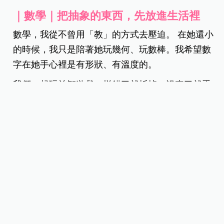
｜數學｜把抽象的東西，先放進生活裡
數學，我從不曾用「教」的方式去壓迫。 在她還小
的時候，我只是陪著她玩幾何、玩數棒。我希望數
字在她手心裡是有形狀、有溫度的。
我們一起玩益智遊戲，拼錯了就拆掉，沮喪了就重
來。我唯一的刻意，就是把數學揉進生活：很小學
看時鐘，我們就聊聊今天的行程。我不是在考她，
而是想讓她明白：數學，是為了讓生活過得更順
遂、更有節奏。
後來她在課堂上能快速進入狀況，不是因為天賦異
稟，而是因為那些數字，早就是她的老朋友了。
｜自然｜從書本走進森林，再把世界帶回