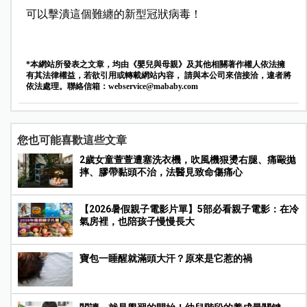
可以擊潰這個難纏的新型冠狀病毒！
*本網站所發表之文章，均由《嬰兒與母親》及其他相關著作權人依法擁
有其法律權益，若欲引用或轉載網站內容， 請與本公司來信接洽，違者將
依法處理。聯絡信箱：
webservice@mababy.com
您也可能喜歡這些文章
2歲女童萱萱遭塞洗衣機，吹風機狠燙右腿、痛毆拋
摔、膠帶黏頭不治，法醫見致命傷痛心
【2026暑假親子電影片單】5部必看親子電影：在冷
氣房裡，也陪孩子慢慢長大
寶包一睡醒就滿頭大汗？原來是它惹的禍