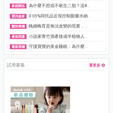
為什麼不想或不敢生二胎？這8...
家庭關係
0.05%阿托品近視控制眼藥水納...
寶貝健康
晚婚晚育是無法改變的現實，...
醫師專欄
小說家青竹酒產後成半植物人...
產後照護
守護寶寶的黃金睡眠：為什麼...
專家專欄
試用募集
看更多