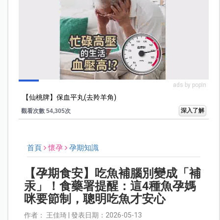
ads by popIn
【仙桃牌】保血平丸(去羚羊角)
深入了解
觀看次數 54,305次
首頁
懷孕
孕期知識
【孕期食安】吃魚補腦別變成「補
汞」！食藥署提醒：這4種魚孕媽
咪要節制，聰明吃魚才安心
作者： 王佳琦 | 發表日期：2026-05-13