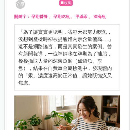
收藏
分享
關鍵字：
孕期營養
、
孕期吃魚
、
甲基汞
、
深海魚
「為了讓寶寶更聰明，我每天都努力吃魚，
沒想到產檢時卻被提醒體內汞含量偏高……」
這不是網路謠言，而是真實發生的案例。曾
有新聞報導，一位準媽咪在孕期為了補胎，
餐餐攝取大量的深海魚類（如鮪魚、旗
魚），結果在自費重金屬檢測中，發現體內
的「汞」濃度遠高於正常值，讓她既愧疚又
焦慮。