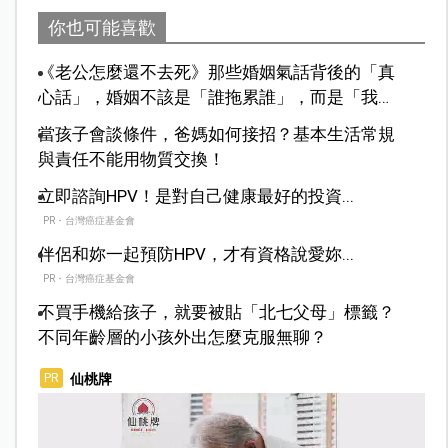
你也可能喜歡
《老公怎麼還不去死》那些婚姻氣話背後的「真
心話」，婚姻不該是「誰拖累誰」，而是「我們
怎麼並肩走下去」。
當孩子會談條件，爸媽如何接招？基本生活常規
與責任不能用物質交換！
立即諮詢HPV！是對自己健康最好的投資...
PR・台灣癌症基金會
伴侶和妳一起預防HPV，才有資格說愛妳...
PR・台灣癌症基金會
不買手機給孩子，就要被貼「北七父母」標籤？
不同年齡層的小孩外出怎麼克服無聊？
仙桃牌
PR