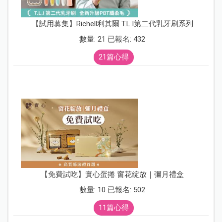
【試用募集】Richell利其爾 T.L.I第二代乳牙刷系列
數量: 21 已報名: 432
21篇心得
【免費試吃】實心蛋捲 窗花綻放｜彌月禮盒
數量: 10 已報名: 502
11篇心得