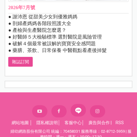
2026年7月號
● 謝沛恩 從甜美少女到優雅媽媽
● 剖婦產媽媽各階段照護大全
● 產檢與生產醫院怎麼選？
● 好醫師５大檢驗標準 選對醫院是風險管理
● 破解４個最常被誤解的寶寶安全感問題
● 藥膳、茶飲、日常保養 中醫觀點看產後掉髮
雜誌訂閱
網站地圖
│
隱私權說明
│
客服中心
│
廣告與合作
|
RSS
婦幼網路股份有限公司 統編：70458331 服務專線：02-8712-5959 | 服
務時間：週一～週五：10:00~17:30