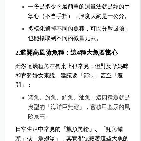
一份是多少？最簡單的測量法就是妳的手
掌心（不含手指），厚度大約是一公分。
多樣化選擇不同的魚種，可以分散風險，
也能攝取到不同的微量元素。
2.避開高風險魚種：這4種大魚要當心
雖然這幾種魚在餐桌上很常見，但對於孕媽咪
和育齡婦女來說，建議要「節制」甚至「避
開」：
鯊魚、旗魚、鮪魚、油魚：這四種魚就是
典型的「海洋巨無霸」，蓄積甲基汞的風
險最高。
日常生活中常見的「旗魚黑輪」
、
「鮪魚罐
頭」或「魚翅湯」
，其實都隱藏著這些大魚的