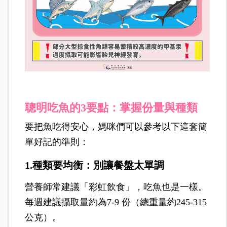
聰明吃魚的3要點：掌握份量與種類
要把魚吃得安心，媽咪們可以參考以下這套簡
單好記的準則：
1.種類要均衡：別讓餐盤太單調
營養師常建議「彩虹飲食」，吃魚也是一樣。
每週建議攝取量
約為7-9 份（總重量約245-315
公
克）。