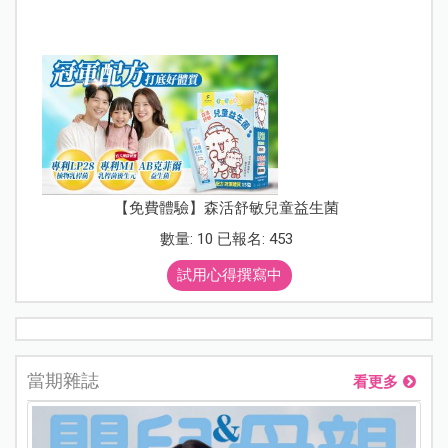
【免費體驗】森活舒敏兒童益生菌
數量: 10 已報名: 453
試用心得撰寫中
當期雜誌
看更多