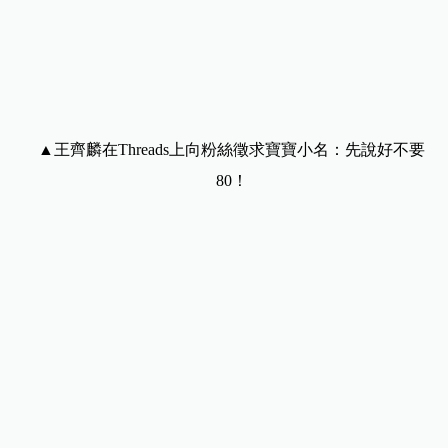
▲王齊麟在Threads上向粉絲徵求寶寶小名：先說好不要
80！
從戀愛到婚姻，幸福進行式
王齊麟與十元2024年4月公開戀情，年底求婚成功，
並於今年6月登記結婚。
兩人曾笑說「「順其自然、沒在避孕」，十元也透
露自己和媽媽都是雙胞胎，希望能「一次拚雙
喜」，還開玩笑說最好是女兒：「不然太多王齊麟