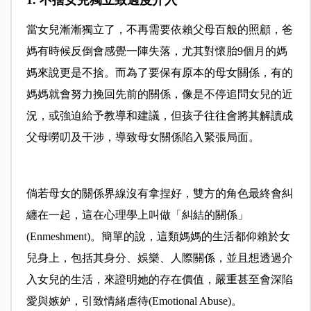
當女兒漸漸獨立了，不再需要依賴父母百般的照顧，爸
媽有時候反倒會感覺一陣失落，尤其對懷胎9個月的媽
媽來說更是不捨。而為了要保有原本的母女關係，有的
媽媽就會努力挽回先前的關係，像是不停追問女兒的近
況，或強迫給予教導和建議，但孩子往往會將其解讀成
父母嘮叨及干涉，導致母女關係陷入緊張局面。
倘若母女的關係界線沒有拿捏好，雙方的角色最終會糾
纏在一起，這在心理學上叫做「糾結的關係」
(Enmeshment)。簡單的說，這類媽媽的生活都仰賴於女
兒身上，包括其身分、娛樂、人際關係，並且想透過介
入女兒的生活，來證明她的存在價值，嚴重甚至會深陷
愛與嫉妒，引致情緒虐待(Emotional Abuse)。