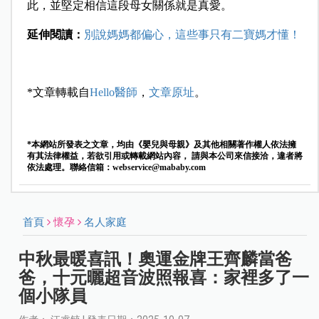
此，並堅定相信這段母女關係就是真愛。
延伸閱讀：
別說媽媽都偏心，這些事只有二寶媽才懂！
*文章轉載自
Hello醫師
，
文章原址
。
*本網站所發表之文章，均由《嬰兒與母親》及其他相關著作權人依法擁
有其法律權益，若欲引用或轉載網站內容， 請與本公司來信接洽，違者將
依法處理。聯絡信箱：
webservice@mababy.com
首頁
懷孕
名人家庭
中秋最暖喜訊！奧運金牌王齊麟當爸
爸，十元曬超音波照報喜：家裡多了一
個小隊員