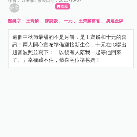
作者： 江睿毓 | 發表日期：2025-10-07
收藏
分享
關鍵字：
王齊麟
、
陳詩媛
、
十元
、
王齊麟當爸
、
奧運金牌
這個中秋節最甜的不是月餅，是王齊麟和十元的喜
訊！兩人開心宣布準備迎接新生命，十元在IG曬出
超音波照並寫下：「以後有人陪我一起等他回來
了。」幸福藏不住，恭喜兩位準爸媽！