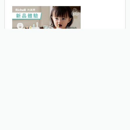
【試用募集】Richell利其爾 T.L.I第二代乳牙刷系列
數量: 21 已報名: 432
21篇心得