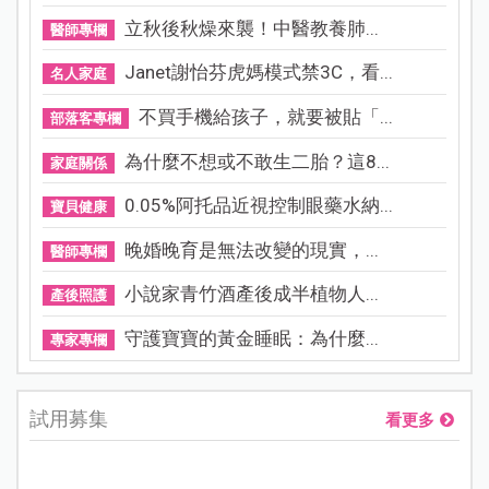
立秋後秋燥來襲！中醫教養肺...
醫師專欄
Janet謝怡芬虎媽模式禁3C，看...
名人家庭
不買手機給孩子，就要被貼「...
部落客專欄
為什麼不想或不敢生二胎？這8...
家庭關係
0.05%阿托品近視控制眼藥水納...
寶貝健康
晚婚晚育是無法改變的現實，...
醫師專欄
小說家青竹酒產後成半植物人...
產後照護
守護寶寶的黃金睡眠：為什麼...
專家專欄
試用募集
看更多