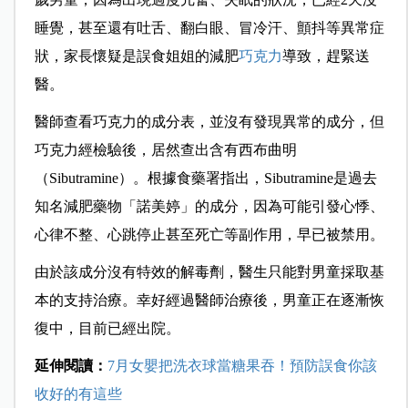
睡覺，甚至還有吐舌、翻白眼、冒冷汗、顫抖等異常症
狀，家長懷疑是誤食姐姐的減肥
巧克力
導致，趕緊送
醫。
醫師查看巧克力的成分表，並沒有發現異常的成分，但
巧克力經檢驗後，居然查出含有西布曲明
（Sibutramine）。根據食藥署指出，Sibutramine是過去
知名減肥藥物「諾美婷」的成分，因為可能引發心悸、
心律不整、心跳停止甚至死亡等副作用，早已被禁用。
由於該成分沒有特效的解毒劑，醫生只能對男童採取基
本的支持治療。幸好經過醫師治療後，男童正在逐漸恢
復中，目前已經出院。
延伸閱讀：
7月女嬰把洗衣球當糖果吞！預防誤食你該
收好的有這些