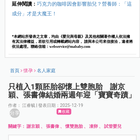
延伸閱讀：
巧克力的咖啡因會影響胎兒？營養師：「這
成分」才是大魔王！
*本網站所發表之文章，均由《嬰兒與母親》及其他相關著作權人依法擁
有其法律權益，若欲引用或轉載網站內容， 請與本公司來信接洽，違者將
依法處理。聯絡信箱：
webservice@mababy.com
首頁
懷孕
名人家庭
只植入1顆胚胎卻懷上雙胞胎 謝京
穎、張書偉結婚兩週年迎「寶寶奇蹟」
作者： 江睿毓 | 發表日期：2025-12-19
收藏
分享
關鍵字：
謝京穎
、
張書偉
、
懷雙胞胎
、
凍卵
、
試管嬰兒