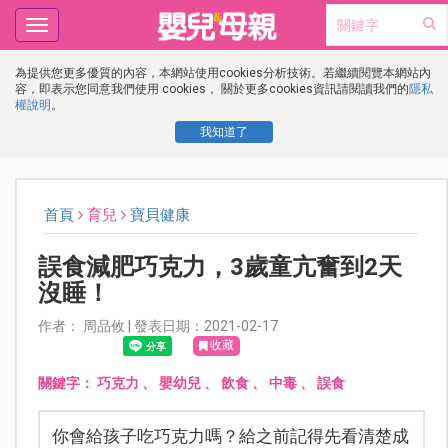
Toggle
navigation
為提供您更多優質的內容，本網站使用cookies分析技術。若繼續閱覽本網站內
容，即表示您同意我們使用 cookies， 關於更多cookies資訊請閱讀我們的
隱私
權說明
。
我知道了
首頁
育兒
寶貝健康
誤食減肥巧克力，3歲童亢奮到2天
沒睡！
作者： 周品攸 | 發表日期：2021-02-17
收藏
關鍵字：
巧克力
、
嬰幼兒
、
飲食
、
中毒
、
誤食
你會給孩子吃巧克力嗎？給之前記得先看清楚成