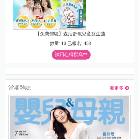
【免費體驗】森活舒敏兒童益生菌
數量: 10 已報名: 453
試用心得撰寫中
當期雜誌
看更多