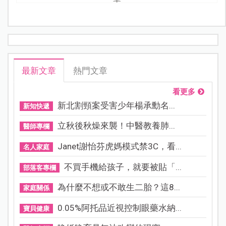
最新文章
熱門文章
看更多
新北割頸案受害少年楊承勳名...
新知快遞
立秋後秋燥來襲！中醫教養肺...
醫師專欄
Janet謝怡芬虎媽模式禁3C，看...
名人家庭
不買手機給孩子，就要被貼「...
部落客專欄
為什麼不想或不敢生二胎？這8...
家庭關係
0.05%阿托品近視控制眼藥水納...
寶貝健康