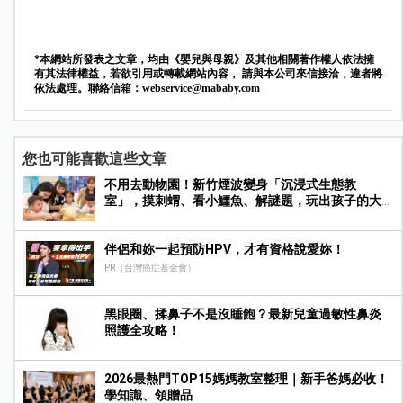
*本網站所發表之文章，均由《嬰兒與母親》及其他相關著作權人依法擁
有其法律權益，若欲引用或轉載網站內容， 請與本公司來信接洽，違者將
依法處理。聯絡信箱：
webservice@mababy.com
您也可能喜歡這些文章
不用去動物園！新竹煙波變身「沉浸式生態教
室」，摸刺蝟、看小鱷魚、解謎題，玩出孩子的大
能力！
伴侶和妳一起預防HPV，才有資格說愛妳！
PR（台灣癌症基金會）
黑眼圈、揉鼻子不是沒睡飽？最新兒童過敏性鼻炎
照護全攻略！
2026最熱門TOP15媽媽教室整理｜新手爸媽必收！
學知識、領贈品