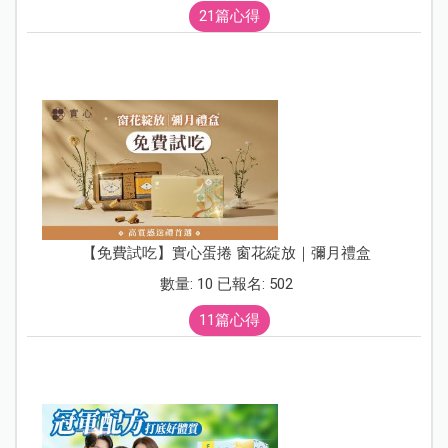
21篇心得
【免費試吃】實心蛋捲 窗花綻放｜彌月禮盒
數量: 10 已報名: 502
11篇心得