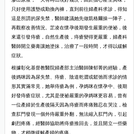
只好使用護墊或勤換內褲，直到前往婦產科求診，得知
這是所謂的尿失禁，醫師建議她先做凱格爾操一陣子，
再觀察改善情況。芷凌在懷孕後期發生嚴重的便祕，後
來還引發痔瘡，自然生產後，痔瘡變得更嚴重，婦產科
醫師開立藥膏讓她塗抹，治療了一段時間，才得以緩解
症狀。
根據彰化基督教醫院婦產部主治醫師陳郁菁的經驗，產
後媽咪因為尿失禁、痔瘡、陰道乾澀或鬆弛而求診的情
形其實滿常見，她舉痔瘡為例，孕媽咪在懷孕中、後期
好發痔瘡症狀，尤其是便祕嚴重的孕媽咪更容易，曾有
一位產婦於生產後隔天因為痔瘡而疼痛難忍在哭泣，檢
查肛門發現一個外痔嚴重外翻，無法縮入肛門內，引起
劇烈疼痛，經醫師協助將痔瘡推回去，並且開立一些藥
物，才稍微緩解產婦的疼痛。