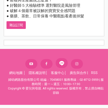
● 產檢與生產醫院怎麼選？
● 好醫師５大檢驗標準 選對醫院是風險管理
● 破解４個最常被誤解的寶寶安全感問題
● 藥膳、茶飲、日常保養 中醫觀點看產後掉髮
雜誌訂閱
網站地圖
│
隱私權說明
│
客服中心
│
廣告與合作
|
RSS
婦幼網路股份有限公司 統編：70458331 服務專線：02-8712-5959 | 服
務時間：週一～週五：10:00~17:30
Copyright © 嬰兒與母親. All rights reserved. 版權所有，禁止擅自轉貼
節錄