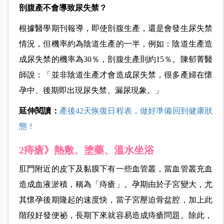
剖腹產不會導致尿失禁？
根據醫學期刊報導，即使剖腹生產，還是會發生尿失禁
情況，但機率約為陰道生產的一半，例如：陰道生產造
成尿失禁的機率為30％，剖腹生產則約15％。陳郁菁醫
師說：「並非陰道生產才會造成尿失禁，很多產婦在懷
孕中、後期即出現尿失禁、漏尿現象。」
延伸閱讀：
產後42天恢復日程表，做好準備回到健康狀
態！
2痔瘡》熱敷、塗藥、溫水坐浴
肛門附近的皮下及黏膜下有一些血管叢，當血管叢充血
造成血液淤積，稱為「痔瘡」。孕期由於子宮變大，尤
其懷孕後期隆起的速度快，當子宮壓迫骨盆腔，加上此
階段好發便祕，長期下來就容易造成痔瘡問題。除此，