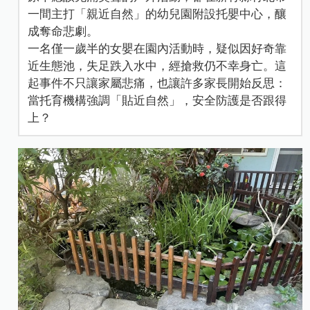
一間主打「親近自然」的幼兒園附設托嬰中心，釀
成奪命悲劇。
一名僅一歲半的女嬰在園內活動時，疑似因好奇靠
近生態池，失足跌入水中，經搶救仍不幸身亡。這
起事件不只讓家屬悲痛，也讓許多家長開始反思：
當托育機構強調「貼近自然」，安全防護是否跟得
上？