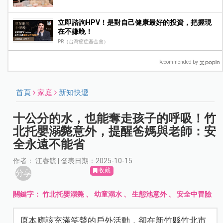
立即諮詢HPV！是對自己健康最好的投資，把握現
在不嫌晚！
PR（台灣癌症基金會）
Recommended by
首頁
家庭
新知快遞
十公分的水，也能奪走孩子的呼吸！竹
北托嬰溺斃意外，提醒爸媽與老師：安
全永遠不能省
作者： 江睿毓 | 發表日期：2025-10-15
收藏
分享
關鍵字：
竹北托嬰溺斃
、
幼童溺水
、
生態池意外
、
安全中冒險
原本應該充滿笑聲的戶外活動，卻在新竹縣竹北市