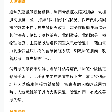
因應策略
通常先建議做凱格爾操，利用骨盆底收縮來訓練、恢復
肌肉強度，並且持續3個月後評估狀況。倘若做凱格爾
操的效果不佳，尿失禁仍沒改善，建議採取循序漸進做
其他治療，例如：藥物治療、電刺激等。電刺激是一種
物理治療，主要是以陰道探頭置入患者陰道中，藉由電
力刺激骨盆底肌肉的會陰神經系統、刺激尿道肌肉，改
善頻尿、尿失禁等症狀。
倘若尿失禁仍未緩解，則須評估考慮做「尿道中段陰道
懸吊手術」。此手術主要在尿道中段下方，放置特殊設
計的人造纖維無張力懸吊帶，當患者病人咳嗽或用力
時，人造纖維帶子具有支撐尿道、陰道作用，有效改善
尿失禁。
溫馨提醒