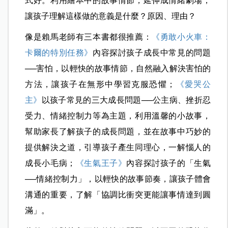
式好。利用繪本中的故事情節，延伸成情緒劇場，
讓孩子理解這樣做的意義是什麼？原因、理由？
像是賴馬老師有三本書都很推薦：
《勇敢小火車：
卡爾的特別任務》
內容探討孩子成長中常見的問題
──害怕，以輕快的故事情節，自然融入解決害怕的
方法，讓孩子在無形中學習克服恐懼；
《愛哭公
主》
以孩子常見的三大成長問題──公主病、挫折忍
受力、情緒控制力等為主題，利用溫馨的小故事，
幫助家長了解孩子的成長問題，並在故事中巧妙的
提供解決之道，引導孩子產生同理心，一解惱人的
成長小毛病；
《生氣王子》
內容探討孩子的「生氣
──情緒控制力」，以輕快的故事節奏，讓孩子體會
溝通的重要，了解「協調比衝突更能讓事情達到圓
滿」。