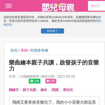
Toggle
navigation
為提供您更多優質的內容，本網站使用cookies分析技術。若繼續閱覽本網站內
容，即表示您同意我們使用 cookies， 關於更多cookies資訊請閱讀我們的
隱私
權說明
。
我知道了
首頁
專欄
部落客專欄
樂曲繪本親子共讀，啟發孩子的音樂
力
作者： 小飛媽媽咪呀 | 發表日期：2021-03-03
收藏
關鍵字：
親子共讀
、
繪本
、
閱讀
、
嬰幼兒
飛媽又要來推音樂坑了。我的小小音樂大師這系