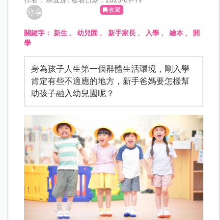
作者： 林宜屏 | 發表日期：2023-09-19
收藏
分享
關鍵字：
新生
、
幼兒園
、
新手家長
、
入學
、
繪本
、
開
學
身為孩子人生第一個群體生活環境，剛入學
肯定有些不適應的地方，新手爸媽要怎樣幫
助孩子融入幼兒園呢？