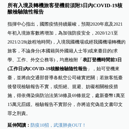
所有入境及轉機旅客登機前須附3日內COVID-19核
酸檢驗陰性報告
指揮中心指出，國際疫情持續嚴峻，預期2020年底及2021
年初入境旅客數將增加，為加強防疫安全，2020/12/1至
2021/2/28(啟程地時間)，入境我國機場或經我國機場轉機的
旅客，不論身分(本國籍與外國籍人士等)或來臺目的(求
學、工作、外交公務等)，均應檢附「
表訂登機時間前3日
(工作日)內COVID-19核酸檢驗陰性報告
」，始可登機來
臺，並將由交通部督導各航空公司確實把關；若旅客抵臺
後發現檢驗報告不實，或拒絕、規避、妨礙相關檢疫措
施，得依傳染病防治法第58條及69條規定，處新臺幣1萬至
15萬元罰鍰。檢驗報告不實部分，亦將追究偽造文書印文
罪之刑責。
延伸閱讀：
防疫10招，武漢肺炎OUT！