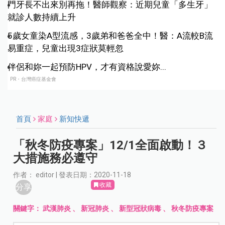
門牙長不出來別再拖！醫師觀察：近期兒童「多生牙」
就診人數持續上升
5歲女童染A型流感，3歲弟和爸爸全中！醫：A流較B流
易重症，兒童出現3症狀莫輕忽
伴侶和妳一起預防HPV，才有資格說愛妳...
PR・台灣癌症基金會
首頁
家庭
新知快遞
「秋冬防疫專案」12/1全面啟動！３
大措施務必遵守
作者： editor | 發表日期：2020-11-18
收藏
分享
關鍵字：
武漢肺炎
、
新冠肺炎
、
新型冠狀病毒
、
秋冬防疫專案