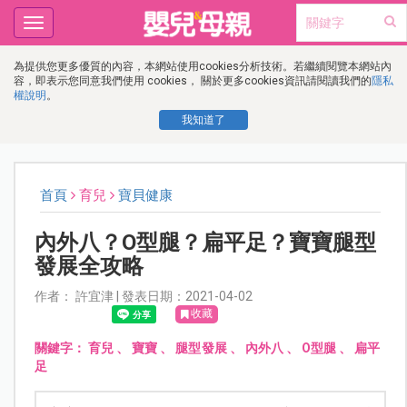
Toggle
navigation
為提供您更多優質的內容，本網站使用cookies分析技術。若繼續閱覽本網站內
容，即表示您同意我們使用 cookies， 關於更多cookies資訊請閱讀我們的
隱私
權說明
。
我知道了
首頁
育兒
寶貝健康
內外八？O型腿？扁平足？寶寶腿型
發展全攻略
作者： 許宜津 | 發表日期：2021-04-02
收藏
關鍵字：
育兒
、
寶寶
、
腿型發展
、
內外八
、
O型腿
、
扁平
足