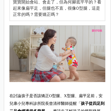
寶寶開始會站、會走了，但為何腳底平平的？看
起來像扁平足，但腿也不直，很像O型腿，這是
正常的嗎？需要矯正嗎？
在討論孩子是否該矯正O型腿、X型腿、扁平足前，安
兒康小兒專科診所院長曾清祥醫師提醒「
孩子從四足到