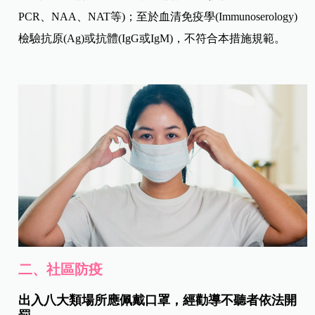
PCR、NAA、NAT等)；至於血清免疫學(Immunoserology)
檢驗抗原(Ag)或抗體(IgG或IgM)，不符合本措施規範。
二、社區防疫
出入八大類場所應佩戴口罩，經勸導不聽者依法開