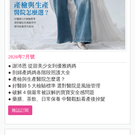
2026年7月號
● 謝沛恩 從甜美少女到優雅媽媽
● 剖婦產媽媽各階段照護大全
● 產檢與生產醫院怎麼選？
● 好醫師５大檢驗標準 選對醫院是風險管理
● 破解４個最常被誤解的寶寶安全感問題
● 藥膳、茶飲、日常保養 中醫觀點看產後掉髮
雜誌訂閱