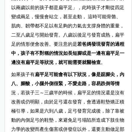
以兩歲以前的孩子都是扁平足」，此時孩子才剛從四足
變成兩足，慢慢會站立，甚至走動， 這時可能骨骼、
肌肉、韌帶都不足以有足夠的力氣去支撐身體的重量，
二至八歲足弓開始發育。八歲以後足弓發育成熟，扁平
足的情形便會改善。要注意的是
若爸媽發現發育的過程
中，孩子有不對稱的情況如長短腳或是一邊有扁平足一
邊沒有扁平足等狀況，就可能需要就醫檢查
。
如果孩子有
扁平足可能會有以下狀況，像是踮腳尖，內
八、腳酸，小腿外側很緊，不愛走路，容易跌倒等情
況，若孩子三～三歲半的時候，扁平足的情況還是沒有
改善或仍明顯，由於足弓還在發育，會透過鞋墊矯正積
極引導，如果是六到八歲，足弓發育完成後，除了靠被
動的內側足弓的鞋墊，來避免足弓塌陷所造成下肢生物
力學的改變而產生傷害或併發症以外，還要主動做足部