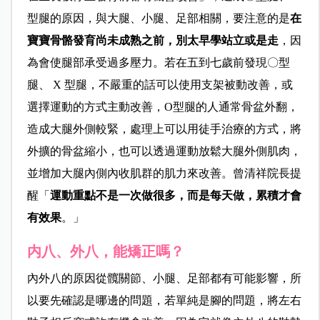
型腿的原因，與大腿、小腿、足部相關，要注意的是
在
寶寶骨骼發育尚未成熟之前，別太早學站立或是走
，因
為會使腿部承受過多壓力。若在五到七歲前發現〇型
腿、 X 型腿，不嚴重的話可以使用支架被動改善，或
選擇運動的方式主動改善，O型腿的人通常骨盆外翻，
造成大腿外側較緊，處理上可以用徒手治療的方式，將
外擴的骨盆縮小，也可以透過運動放鬆大腿外側肌肉，
並增加大腿內側內收肌群的肌力來改善。曾清祥院長提
醒「
運動重點不是一次做很多，而是每天做，累積才會
有效果
。」
内八、外八，能矯正嗎？
內外八的原因從髖關節、小腿、足部都有可能影響，所
以要先確認是哪邊的問題，若單純是腳的問題，將左右