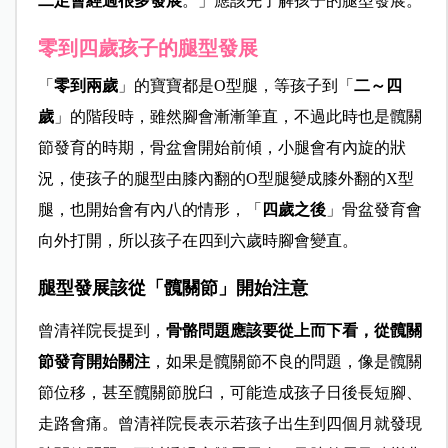
二足會經過很多發展
。」應該先了解孩子的腿型發展。
零到四歲孩子的腿型發展
「
零到兩歲
」的寶寶都是O型腿，等孩子到「
二～四
歲
」的階段時，雖然腳會漸漸筆直，不過此時也是髖關
節發育的時期，骨盆會開始前傾，小腿會有內旋的狀
況，使孩子的腿型由膝內翻的O型腿變成膝外翻的X型
腿，也開始會有內八的情形，「
四歲之後
」骨盆發育會
向外打開，所以孩子在四到六歲時腳會變直。
腿型發展該從「髖關節」開始注意
曾清祥院長提到，
骨骼問題應該要從上而下看，從髖關
節發育開始關注
，如果是髖關節不良的問題，像是髖關
節位移，甚至髖關節脫臼，可能造成孩子日後長短腳、
走路會痛。曾清祥院長表示若孩子出生到四個月就發現