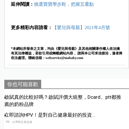
延伸閱讀：
挑選寶寶學步鞋，把握五重點
更多精彩內容請看：
【嬰兒與母親】2021年4月號
*本網站所發表之文章，均由《嬰兒與母親》及其他相關著作權人依法擁
有其法律權益，若欲引用或轉載網站內容， 請與本公司來信接洽，違者將
依法處理。聯絡信箱：
webservice@mababy.com
你也可能喜歡
啟賦真的比較好嗎？啟賦評價大統整，Dcard、ptt都推
薦的奶粉品牌
立即諮詢HPV！是對自己健康最好的投資...
PR・台灣癌症基金會