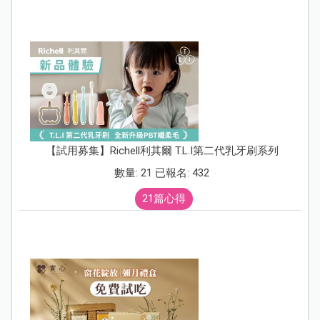
【試用募集】Richell利其爾 T.L.I第二代乳牙刷系列
數量: 21 已報名: 432
21篇心得