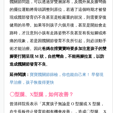
髖關節問題，可以透過穿雙層尿布，及髖外展及膝彎曲
的擺位運動將骨頭調整到原位，若過了這個時期才被發
現或髖部發育仍不良甚至是較嚴重的狀況，則需要穿復
健用的吊帶。如果等到孩子六個月後，甚至是開始會走
路時，才注意到小孩有走路姿勢不良甚至有長短腳或疼
痛的現象，若是因髖關節發育不良所引起，則必須動手
術才能治療。因此
爸媽在揹寶寶時要多加注意孩子的雙
腳要打開呈現 M 狀，自然彎曲，不能兩腳拉直，以防
造成髖關節發育不良
。
延伸閱讀：
寶寶髖關節篩檢，你也能自己來！ 早發現
早治療，孩子恢復得更快
〇型腿、X型腿，如何改善？
曾清祥院長表示「其實孩子無論是 O 型腿或 X 型腿，
在生長板停止發育前都有機會改善」，造成〇型腿、 X