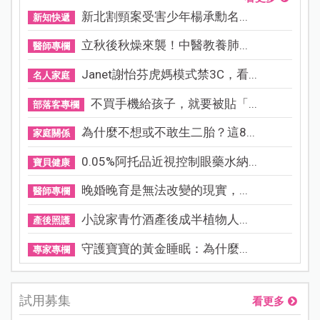
新北割頸案受害少年楊承勳名...
新知快遞
立秋後秋燥來襲！中醫教養肺...
醫師專欄
Janet謝怡芬虎媽模式禁3C，看...
名人家庭
不買手機給孩子，就要被貼「...
部落客專欄
為什麼不想或不敢生二胎？這8...
家庭關係
0.05%阿托品近視控制眼藥水納...
寶貝健康
晚婚晚育是無法改變的現實，...
醫師專欄
小說家青竹酒產後成半植物人...
產後照護
守護寶寶的黃金睡眠：為什麼...
專家專欄
試用募集
看更多