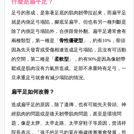
什麼是扁平足？
足弓的形成，是靠著足底的肌肉韌帶拉起來，而扁平足
就是內側足弓塌陷，腳底呈扁平。但也有另一種判斷是
除了內側足弓塌陷外，合併跟骨外翻。扁平足通常會有
兩種類型，第一種是「
骨性僵硬型
」，約有10%，骨頭
因為先天發育或受傷相連造成足弓塌陷，且沒有可活動
的空間，第二種是「
柔軟型
」，約有90%是因為像韌帶
鬆或是肌肉沒有力氣所造成。足部不承重時有足弓，一
旦承重足弓就會有減少塌陷的情況。
扁平足如何改善？
造成扁平足的原因，除了遺傳，也有可能先天骨頭、神
經肌肉的問題或是後天韌帶肌肉問題，甚至是環境問
題，像是太胖、太早走路、太早穿鞋子等原因，曾清祥
院長表示，「孩子的足弓約莫在兩歲後漸漸會發展，所