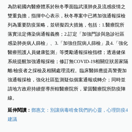
為防範國內醫療體系於秋冬季面臨武漢肺炎及流感疫情之
雙重負擔，指揮中心表示，秋冬專案中已將加強通報採檢
列為重要防疫策略，並研擬四大措施，包括：
1.醫療院所
落實法定傳染病通報義務；2.訂定「加強門診與急診社區
感染肺炎病人篩檢」、3.「加強住院病人篩檢」及4.「強化
醫療照護人員健康監測」等獎勵通報採檢指標；透過健保
系統提醒加強通報採檢；修訂無COVID-19相關症狀居家隔
離/檢疫者之採檢及相關處理流程。臨床醫師應提高警覺加
強通報採檢，強化社區監測疑似個案通報或轉介；同時並
請地方政府持續督導所轄醫療院所，鞏固醫療院所防疫陣
線。
延伸閱讀：
鄧惠文：別讓病毒啃食我們的心靈，心理防疫4
建議